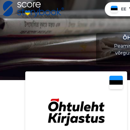
EE
ÕH
Peamine
võrgu