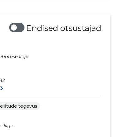
Endised otsustajad
uhatuse liige
82
3
liitude tegevus
 liige