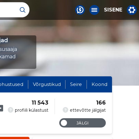
SISENE
jad
asusaaja
ukamad
ohustused
Võrgustikud
Seire
Koond
11 543
166
?
?
profiili külastust
ettevõtte jälgijat
JÄLGI