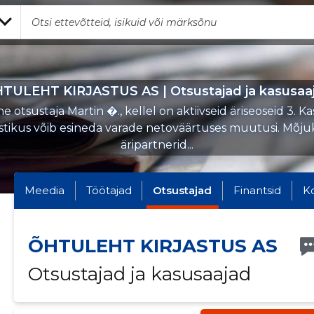
TULEHT KIRJASTUS AS | Otsustajad ja kasusaa
 otsustaja Martin �., kellel on aktiivseid äriseoseid 3. K
stikus võib esineda varade netoväärtuses muutusi. Mõj
äripartnerid...
Meedia
Töötajad
Otsustajad
Finantsid
K
ÕHTULEHT KIRJASTUS AS
Otsustajad ja kasusaajad