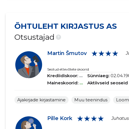
ÕHTULEHT KIRJASTUS AS
Otsustajad
?
★★★★
Martin Šmutov
J
Seotud ettevõtete skoorid
Krediidiskoor:
...
Sünniaeg:
02.04.19
Maineskoorid:
...
Aktiivseid seoseid
Ajakirjade kirjastamine
Muu teenindus
Loome
★★★★
Pille Kork
Juhatuse