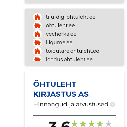
tiiu-digi.ohtuleht.ee
ohtuleht.ee
vecherka.ee
liigume.ee
toidutare.ohtuleht.ee
loodus.ohtuleht.ee
pood.ohtuleht.ee/products/eesti-mets?type=paber
kalale-digi.ohtuleht.ee
ÕHTULEHT
kasitoo-digi.ohtuleht.ee
KIRJASTUS AS
expresspost.ee
ajalugu-digi.ohtuleht.ee
Hinnangud ja arvustused
?
ristik-digi.ohtuleht.ee
kodukiri-digi.ohtuleht.ee
3.6