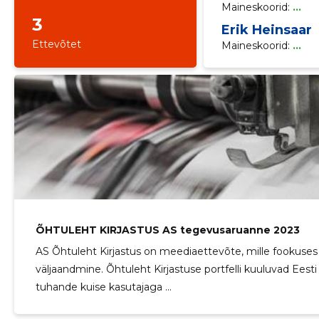
Maineskoorid:
...
3
Erik Heinsaar
Ettevõtet
Maineskoorid:
...
ÕHTULEHT KIRJASTUS AS tegevusaruanne 2023
AS Õhtuleht Kirjastus on meediaettevõte, mille fookuses
väljaandmine. Õhtuleht Kirjastuse portfelli kuuluvad Eest
tuhande kuise kasutajaga ...