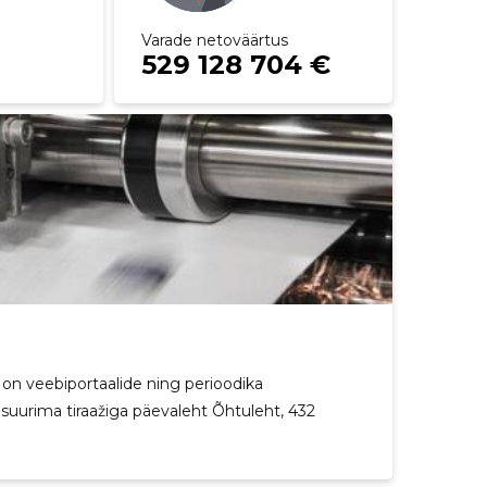
Varade netoväärtus
529 128 704 €
 on veebiportaalide ning perioodika
i suurima tiraažiga päevaleht Õhtuleht, 432