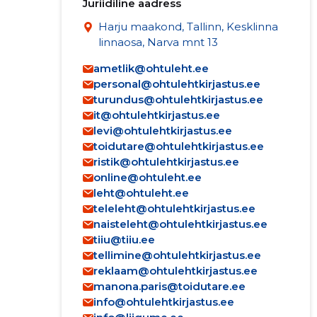
Juriidiline aadress
Harju maakond, Tallinn, Kesklinna
linnaosa, Narva mnt 13
ametlik@ohtuleht.ee
personal@ohtulehtkirjastus.ee
turundus@ohtulehtkirjastus.ee
it@ohtulehtkirjastus.ee
levi@ohtulehtkirjastus.ee
toidutare@ohtulehtkirjastus.ee
ristik@ohtulehtkirjastus.ee
online@ohtuleht.ee
leht@ohtuleht.ee
teleleht@ohtulehtkirjastus.ee
naisteleht@ohtulehtkirjastus.ee
tiiu@tiiu.ee
tellimine@ohtulehtkirjastus.ee
reklaam@ohtulehtkirjastus.ee
manona.paris@toidutare.ee
info@ohtulehtkirjastus.ee