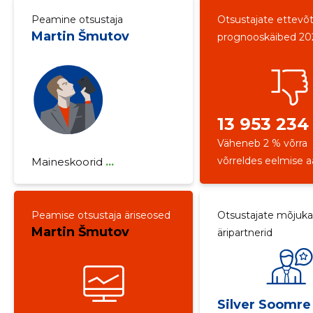
Peamine otsustaja
Otsustajate ettevõ
Martin Šmutov
prognooskäibed 20
13 953 234
Väheneb 2 % võrra
võrreldes eelmise 
Maineskoorid
...
Peamise otsustaja äriseosed
Otsustajate mõjuk
Martin Šmutov
äripartnerid
Silver Soomre