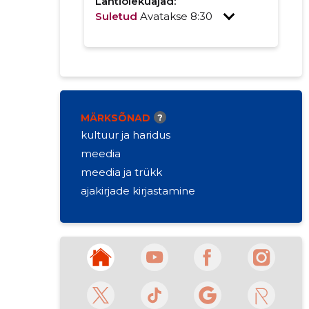
Lahtiolekuajad:
Suletud
Avatakse 8:30
MÄRKSÕNAD
?
kultuur ja haridus
meedia
meedia ja trükk
ajakirjade kirjastamine