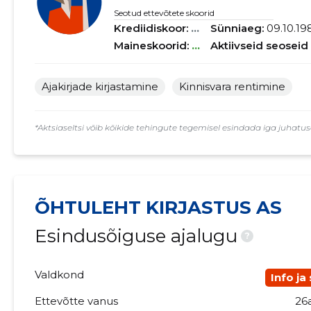
Seotud ettevõtete skoorid
Krediidiskoor:
...
Sünniaeg:
09.10.19
Maineskoorid:
...
Aktiivseid seoseid
Ajakirjade kirjastamine
Kinnisvara rentimine
*Aktsiaseltsi võib kõikide tehingute tegemisel esindada iga juhatuse
ÕHTULEHT KIRJASTUS AS
Esindusõiguse ajalugu
?
Valdkond
Info ja
Ettevõtte vanus
26