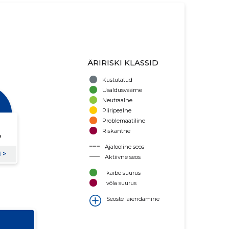
ÄRIRISKI KLASSID
Kustutatud
Usaldusväärne
Neutraalne
Piiripealne
Problemaatiline
Riskantne
Ajalooline seos
Aktiivne seos
käibe suurus
võla suurus
Seoste laiendamine