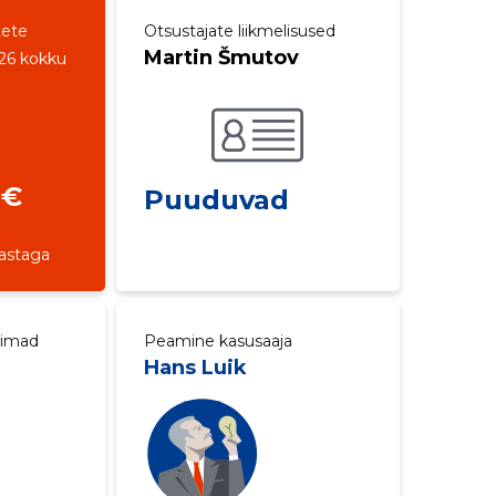
tete
Otsustajate liikmelisused
Martin Šmutov
26 kokku
 €
Puuduvad
aastaga
aimad
Peamine kasusaaja
Hans Luik