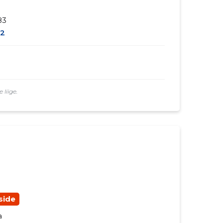
83
2
 liige.
 side
a