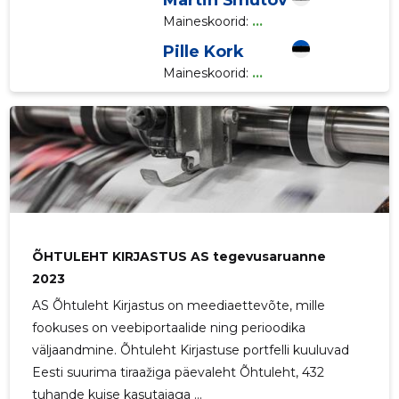
Martin Šmutov
Maineskoorid:
...
Pille Kork
Maineskoorid:
...
ÕHTULEHT KIRJASTUS AS tegevusaruanne
2023
AS Õhtuleht Kirjastus on meediaettevõte, mille
fookuses on veebiportaalide ning perioodika
väljaandmine. Õhtuleht Kirjastuse portfelli kuuluvad
Eesti suurima tiraažiga päevaleht Õhtuleht, 432
tuhande kuise kasutajaga ...