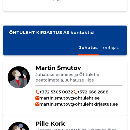
ÕHTULEHT KIRJASTUS AS kontaktid
Juhatus
Töötajad
Martin Šmutov
Juhatuse esimees ja Õhtulehe
peatoimetaja, Juhatuse liige
+372 5305 0032
+372 666 2688
martin.smutov@ohtuleht.ee
martin.smutov@ohtulehtkirjastus.ee
Pille Kork