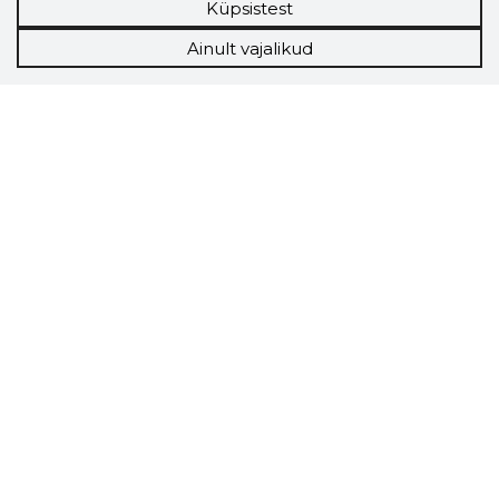
Küpsistest
Ainult vajalikud
Storybook
Chrome laiendus
Storybooki laiendus ütleb Sulle, mis firma
veebilehel Sa parajasti viibid ja kui usaldusväärne
see firma täna on.
LAADI LAIENDUS ALLA