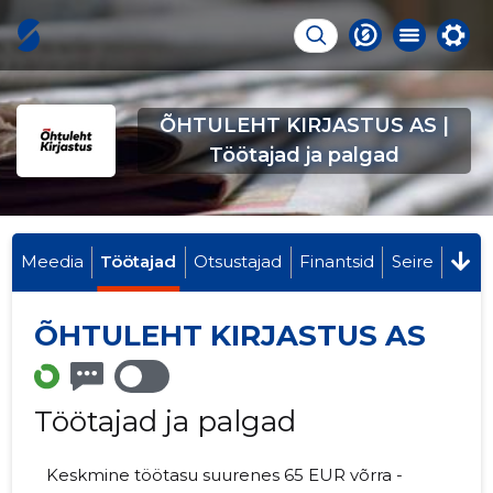
ÕHTULEHT KIRJASTUS AS |
Töötajad ja palgad
Meedia
Töötajad
Otsustajad
Finantsid
Seire
ÕHTULEHT KIRJASTUS AS
Töötajad ja palgad
Keskmine töötasu suurenes 65 EUR võrra -