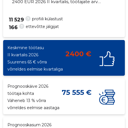
2400 EUR 2026 II kvartalis, töötajate arv
suurenes 10 võrra - 182 töötajat
?
profiili külastust
11 529
?
ettevõtte jälgijat
166
143
Keskmine töötasu
2400 €
II kvartalis 2026
Suurenes 65 € võrra
võrreldes eelmise kvartaliga
Prognooskäive 2026
75 555 €
töötaja kohta
Väheneb 13 % võrra
võrreldes eelmise aastaga
Prognooskasum 2026