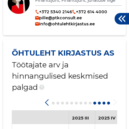
Finantsjuht, Finantsjuht, juhatuse liige
+372 5340 2146
+372 614 4000
pille@ptkconsult.ee
info@ohtulehtkirjastus.ee
ÕHTULEHT KIRJASTUS AS
Töötajate arv ja
hinnangulised keskmised
palgad
?
2025 III
2025 IV
2