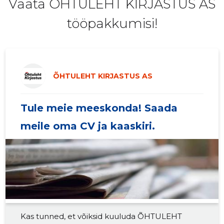
Vaata ÕHTULEHT KIRJASTUS AS
2019 IV
567 534 €
211
tööpakkumisi!
2019 III
601 332 €
324
2019 II
581 973 €
210
2019 I
601 547 €
209
ÕHTULEHT KIRJASTUS AS
2018 IV
540 416 €
212
Tule meie meeskonda! Saada
2018 III
701 435 €
213
meile oma CV ja kaaskiri.
2018 II
391 911 €
235
2018 I
432 260 €
152
2017 IV
379 512 €
149
2017 III
371 604 €
154
Kas tunned, et võiksid kuuluda ÕHTULEHT
2017 II
339 186 €
164