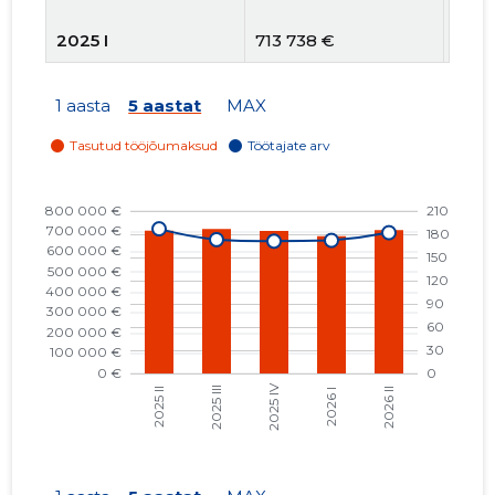
2025 I
713 738 €
179
2024 IV
645 730 €
179
1 aasta
5 aastat
MAX
2024 III
688 138 €
178
2024 II
626 188 €
183
2024 I
647 306 €
172
2023 IV
610 800 €
175
2023 III
618 987 €
177
2023 II
605 132 €
177
2023 I
626 436 €
176
2022 IV
615 485 €
175