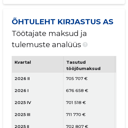
ÕHTULEHT KIRJASTUS AS
Töötajate maksud ja
tulemuste analüüs
?
Kvartal
Tasutud
Tööt
tööjõumaksud
arv
2026 II
705 707 €
182
2026 I
676 658 €
172
2025 IV
701 518 €
171
2025 III
711 770 €
173
2025 II
702 807 €
187