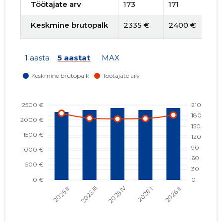
Töötajate arv
173
171
1
Keskmine brutopalk
2335 €
2400 €
2
1 aasta
5 aastat
MAX