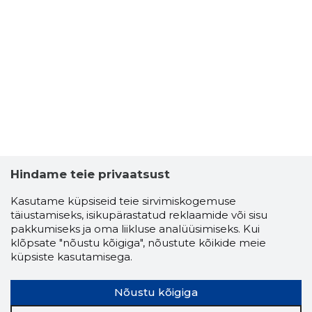
Hindame teie privaatsust
Kasutame küpsiseid teie sirvimiskogemuse
täiustamiseks, isikupärastatud reklaamide või sisu
pakkumiseks ja oma liikluse analüüsimiseks. Kui
klõpsate "nõustu kõigiga", nõustute kõikide meie
küpsiste kasutamisega.
Nõustu kõigiga