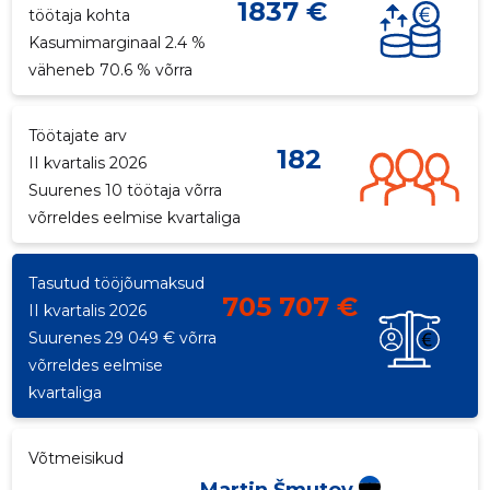
1837 €
töötaja kohta
p
Kasumimarginaal 2.4 %
väheneb 70.6 % võrra
Töötajate arv
182
II kvartalis 2026
Suurenes 10 töötaja võrra
võrreldes eelmise kvartaliga
Tasutud tööjõumaksud
705 707 €
II kvartalis 2026
Suurenes 29 049 € võrra
võrreldes eelmise
kvartaliga
Võtmeisikud