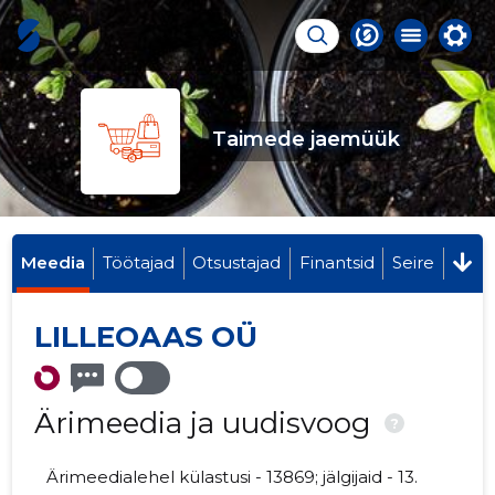
Taimede jaemüük
Meedia
Töötajad
Otsustajad
Finantsid
Seire
LILLEOAAS OÜ
Ärimeedia ja uudisvoog
?
Ärimeedialehel külastusi - 13869; jälgijaid - 13.