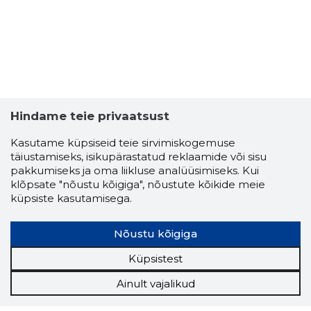
Hindame teie privaatsust
Kasutame küpsiseid teie sirvimiskogemuse
täiustamiseks, isikupärastatud reklaamide või sisu
pakkumiseks ja oma liikluse analüüsimiseks. Kui
klõpsate "nõustu kõigiga", nõustute kõikide meie
küpsiste kasutamisega.
Nõustu kõigiga
Küpsistest
Ainult vajalikud