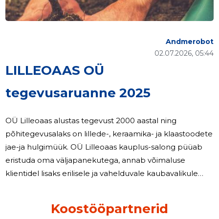
Andmerobot
02.07.2026, 05:44
LILLEOAAS OÜ
tegevusaruanne 2025
OÜ Lilleoaas alustas tegevust 2000 aastal ning
põhitegevusalaks on lillede-, keraamika- ja klaastoodete
jae-ja hulgimüük. OÜ Lilleoaas kauplus-salong püüab
eristuda oma väljapanekutega, annab võimaluse
klientidel lisaks erilisele ja vahelduvale kaubavalikule
leida lisandväärtusi, häid emotsioone ning üllatusi.
Kvaliteetne ning sõbralik teenindus ja põhjalike erialaste
Koostööpartnerid
teadmistega teenindajad on püsiv väärtus nii