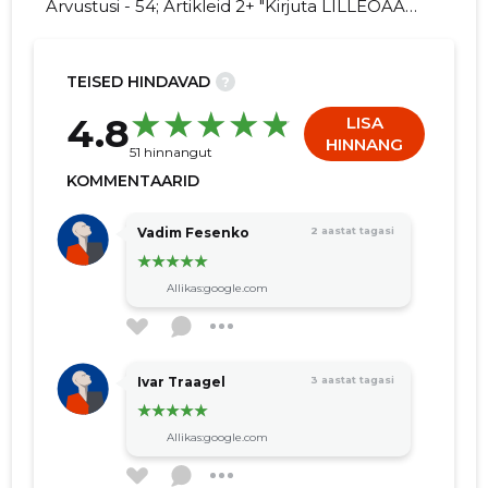
Arvustusi - 54; Artikleid 2+ "Kirjuta LILLEOAAS
OÜ kohta arvamuslugu!"
TEISED HINDAVAD
?
11
4.8
LISA
HINNANG
51 hinnangut
KOMMENTAARID
Vadim Fesenko
2 aastat tagasi
Allikas:google.com
Ivar Traagel
3 aastat tagasi
Allikas:google.com