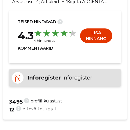
Arvustusi - 4; Artikleid 1+ "Kirjuta ARGENTA
OÜ kohta arvamuslugu!"
TEISED HINDAVAD
?
13
4.3
LISA
HINNANG
4 hinnangut
KOMMENTAARID
Inforegister
Inforegister
?
profiili külastust
3495
?
ettevõtte jälgijat
12