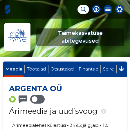
Taimekasvatuse
abitegevused
Meedia
Töötajad
Otsustajad
Finantsid
Seire
ARGENTA OÜ
Ärimeedia ja uudisvoog
?
Ärimeedialehel külastusi - 3495; jälgijaid - 12.