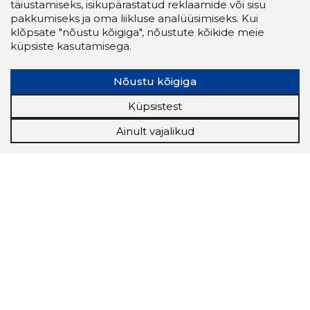
täiustamiseks, isikupärastatud reklaamide või sisu
pakkumiseks ja oma liikluse analüüsimiseks. Kui
klõpsate "nõustu kõigiga", nõustute kõikide meie
küpsiste kasutamisega.
Nõustu kõigiga
Küpsistest
Ainult vajalikud