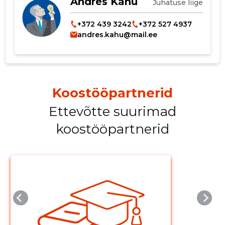
Andres Kahu
Juhatuse liige
+372 439 3242
+372 527 4937
andres.kahu@mail.ee
Koostööpartnerid
Muuda pildi
Ettevõtte suurimad
kirjeldust
koostööpartnerid