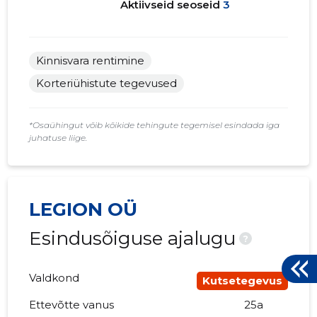
Aktiivseid seoseid
3
Kinnisvara rentimine
Korteriühistute tegevused
*Osaühingut võib kõikide tehingute tegemisel esindada iga
juhatuse liige.
LEGION OÜ
Esindusõiguse ajalugu
?
Valdkond
Kutsetegevus
Ettevõtte vanus
25a