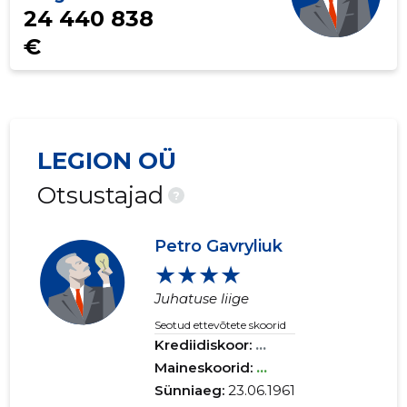
24 440 838
€
LEGION OÜ
Otsustajad
?
Petro Gavryliuk
★★★★
Juhatuse liige
Seotud ettevõtete skoorid
Krediidiskoor:
...
Maineskoorid:
...
Sünniaeg:
23.06.1961