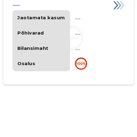
......
Jaotamata kasum
......
Põhivarad
......
Bilansimaht
......
Osalus
100%