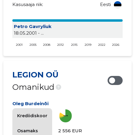
Kasusaaja riik:
Eesti
Petro Gavryliuk
18.05.2001 - ...
2001
2005
2008
2012
2015
2019
2022
2026
LEGION OÜ
Omanikud
?
Oleg Burdeinõi
more_horiz
Krediidiskoor
2 556 EUR
Osamaks