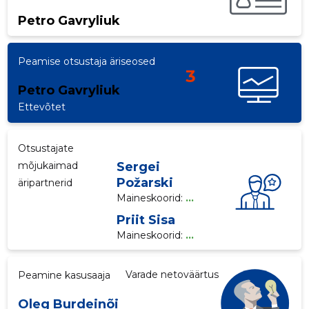
Petro Gavryliuk
p
Peamise otsustaja äriseosed
3
Petro Gavryliuk
Ettevõtet
Otsustajate
mõjukaimad
Sergei
Požarski
äripartnerid
Maineskoorid:
...
Priit Sisa
Maineskoorid:
...
Varade netoväärtus
Peamine kasusaaja
Oleg Burdeinõi