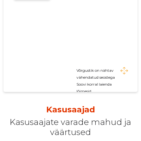
Võrgustik on nähtav
vähendatud seostega
Soovi korral laienda
lõimesid
Kasusaajad
Kasusaajate varade mahud ja
väärtused