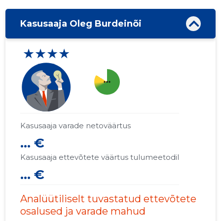
Kasusaaja Oleg Burdeinõi
★★★★
more_horiz
Kasusaaja varade netoväärtus
... €
Kasusaaja ettevõtete väärtus tulumeetodil
... €
Analüütiliselt tuvastatud ettevõtete
osalused ja varade mahud