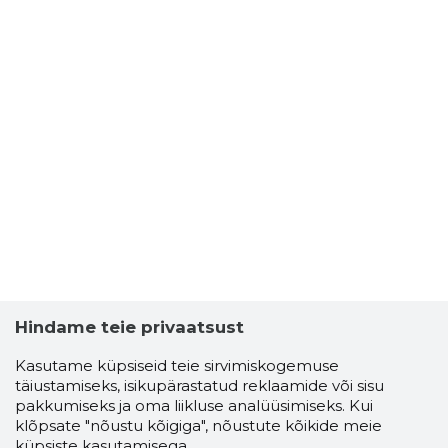
Hindame teie privaatsust
Kasutame küpsiseid teie sirvimiskogemuse
täiustamiseks, isikupärastatud reklaamide või sisu
pakkumiseks ja oma liikluse analüüsimiseks. Kui
klõpsate "nõustu kõigiga", nõustute kõikide meie
küpsiste kasutamisega.