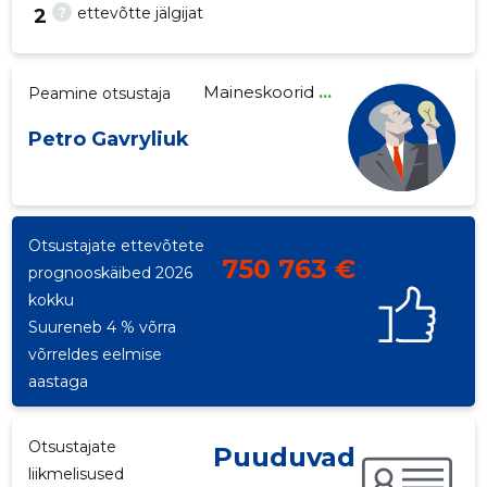
?
ettevõtte jälgijat
2
Maineskoorid
...
Peamine otsustaja
6
Petro Gavryliuk
Otsustajate ettevõtete
750 763 €
prognooskäibed 2026
kokku
Suureneb 4 % võrra
võrreldes eelmise
aastaga
Otsustajate
Puuduvad
liikmelisused