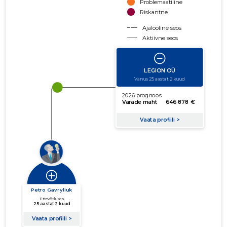
Problemaatiline
Riskantne
Ajalooline seos
Aktiivne seos
käibe suurus
võla suurus
Seoste laiendamine