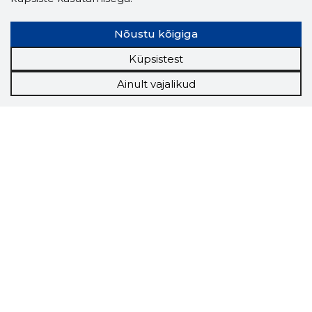
Nõustu kõigiga
Küpsistest
Ainult vajalikud
Storybook
Chrome laiendus