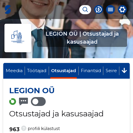
LEGION OÜ | Otsustajad ja
kasusaajad
Meedia
Töötajad
Otsustajad
Finantsid
Seire
LEGION OÜ
Otsustajad ja kasusaajad
?
profiili külastust
963