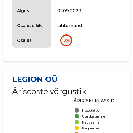
01.09.2023
Algus
Lihtomand
Osaluse liik
Osalus
100%
LEGION OÜ
Äriseoste võrgustik
ÄRIRISKI KLASSID
Kustutatud
Usaldusväärne
Neutraalne
Piiripealne