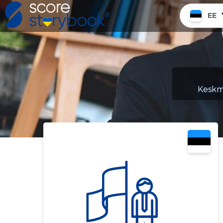
EE
Keskmi