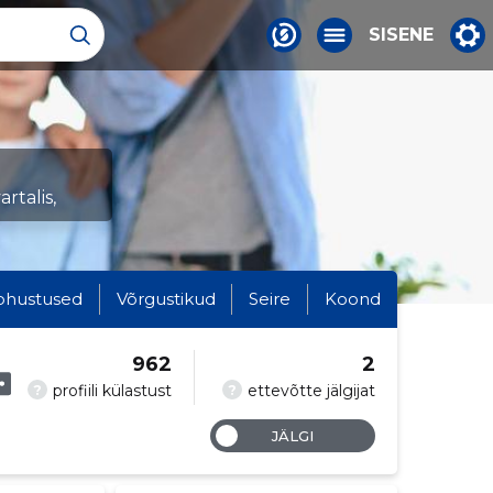
SISENE
rtalis,
ohustused
Võrgustikud
Seire
Koond
962
2
?
?
profiili külastust
ettevõtte jälgijat
JÄLGI