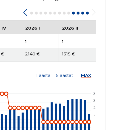
 IV
2026 I
2026 II
1
1
 €
2140 €
1315 €
1 aasta
5 aastat
MAX