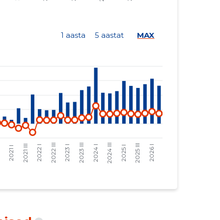
14 775 €
2559 €
21 387 €
5570 €
1 aasta
5 aastat
MAX
9575 €
2494 €
9361 €
2438 €
10 127 €
2638 €
20 319 €
-6040 €
3996 €
-1188 €
10 726 €
-3188 €
2664 €
-792 €
4950 €
335 €
7957 €
539 €