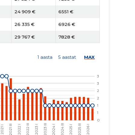
24 909 €
6551 €
26 335 €
6926 €
29 767 €
7828 €
22 686 €
7208 €
1 aasta
5 aastat
MAX
21 098 €
6703 €
21 564 €
6851 €
39 017 €
12 397 €
25 922 €
4490 €
23 379 €
4049 €
15 159 €
2625 €