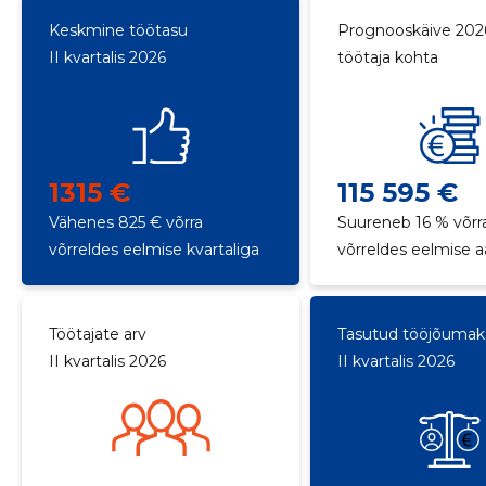
Keskmine töötasu
Prognooskäive 202
II kvartalis 2026
töötaja kohta
1315 €
115 595 €
Vähenes 825 € võrra
Suureneb 16 % võrr
võrreldes eelmise kvartaliga
võrreldes eelmise 
Töötajate arv
Tasutud tööjõuma
II kvartalis 2026
II kvartalis 2026