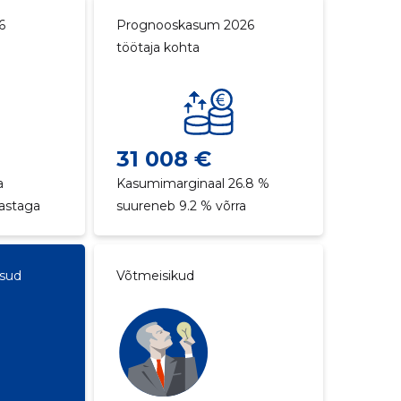
6
Prognooskasum 2026
töötaja kohta
31 008 €
a
Kasumimarginaal 26.8 %
aastaga
suureneb 9.2 % võrra
ksud
Võtmeisikud