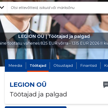
LEGION OÜ | Töötajad ja palgad
ne töötasu vähenes 825 EUR võrra - 1315 EUR 2026 II kva
Meedia
Töötajad
Otsustajad
Finantsid
K
LEGION OÜ
Töötajad ja palgad