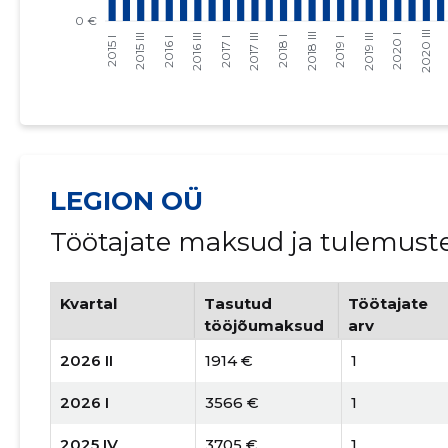
LEGION OÜ
Töötajate maksud ja tulemust
Kvartal
Tasutud
Töötajate
tööjõumaksud
arv
2026 II
1914 €
1
2026 I
3566 €
1
2025 IV
3705 €
1