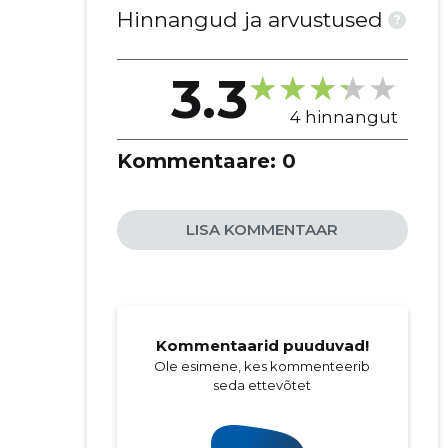
Hinnangud ja arvustused
?
3.3
4 hinnangut
Kommentaare:
0
LISA KOMMENTAAR
Kommentaarid puuduvad!
Ole esimene, kes kommenteerib
seda ettevõtet