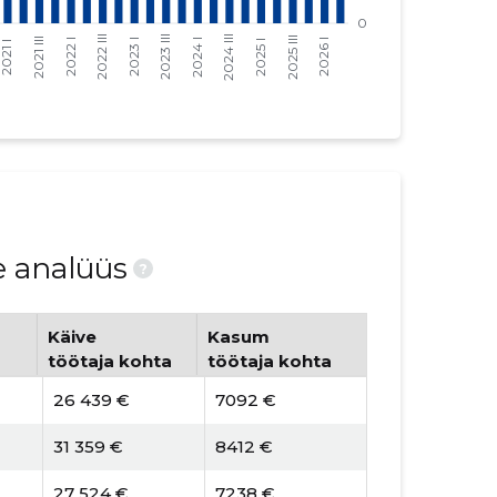
e analüüs
?
Käive
Kasum
töötaja kohta
töötaja kohta
26 439 €
7092 €
31 359 €
8412 €
27 524 €
7238 €