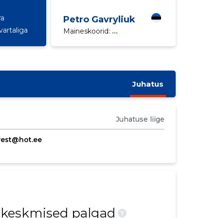
ra
Petro Gavryliuk
vartaliga
Maineskoorid:
...
Juhatus
Juhatuse liige
vest@hot.ee
d keskmised palgad
?