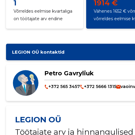
1
1914 €
Võrreldes eelmise kvartaliga
Vähenes 1652 € võr
on töötajate arv endine
võrreldes eelmise k
LEGION OÜ kontaktid
Petro Gavryliuk
+372 565 3457
+372 5666 1315
vaoin
LEGION OÜ
Töötajate arv ja hinnangulise