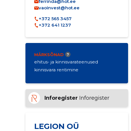
ferrinda@hot.ee
vaoinvest@hot.ee
+372 565 3457
+372 641 1237
MÄRKSÕNAD
?
ehitus- ja kinnisvarateenused
kinnisvara rentimine
Inforegister
Inforegister
LEGION OÜ