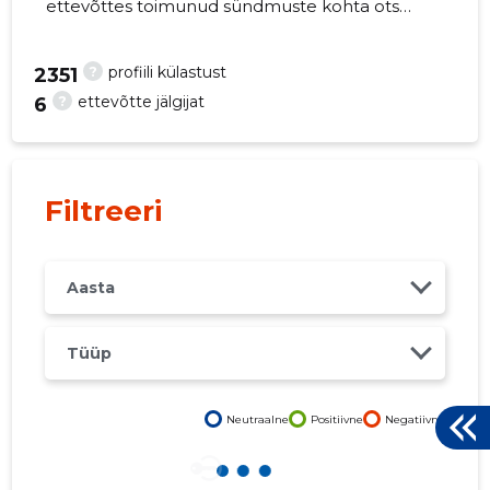
ettevõttes toimunud sündmuste kohta otse
oma mobiili, veebi või emailile. Õiged otsused
õigel ajal!
?
profiili külastust
2351
?
ettevõtte jälgijat
6
7
Filtreeri
Aasta
Tüüp
Neutraalne
Positiivne
Negatiivne