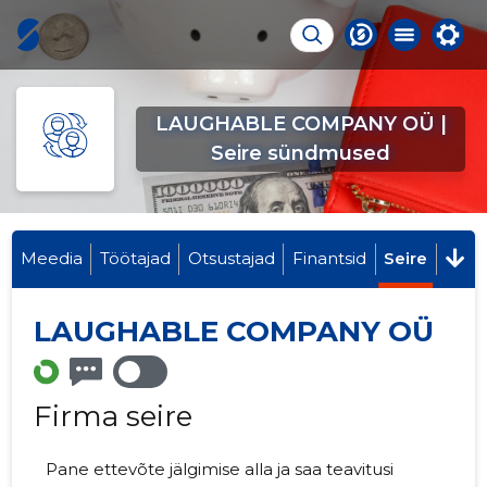
LAUGHABLE COMPANY OÜ |
Seire sündmused
Meedia
Töötajad
Otsustajad
Finantsid
Seire
LAUGHABLE COMPANY OÜ
Firma seire
Pane ettevõte jälgimise alla ja saa teavitusi