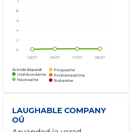
Äririski klassid:
Piiripealne
Usaldusväärne
Problemaatiline
Neutraalne
Riskantne
LAUGHABLE COMPANY
OÜ