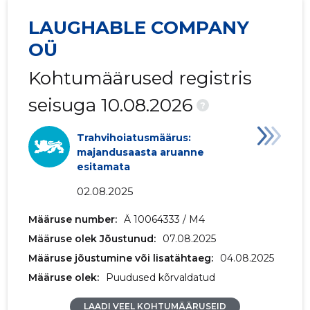
LAUGHABLE COMPANY
2018 III
1254 €
89 €
OÜ
2018 II
1809 €
216 €
Kohtumäärused registris
2018 I
5225 €
2117 €
seisuga 10.08.2026
?
2017 IV
28 439 €
2460 €
Trahvihoiatusmäärus:
2017 III
366 €
-
majandusaasta aruanne
esitamata
2017 II
298 €
39 €
02.08.2025
2017 I
45 €
3 €
Määruse number:
Ä 10064333 / M4
2016 IV
-
1644 €
Määruse olek Jõustunud:
07.08.2025
Määruse jõustumine või lisatähtaeg:
04.08.2025
2016 III
-
-
Määruse olek:
Puudused kõrvaldatud
2016 II
11 199 €
178 €
LAADI VEEL KOHTUMÄÄRUSEID