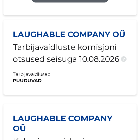
2016 I
-
156 €
2015 IV
3133 €
500 €
2015 III
-
168 €
LAUGHABLE COMPANY OÜ
2015 II
4531 €
166 €
Tarbijavaidluste komisjoni
2015 I
-
299 €
otsused seisuga 10.08.2026
?
Tarbijavaidlused
PUUDUVAD
LAUGHABLE COMPANY
OÜ