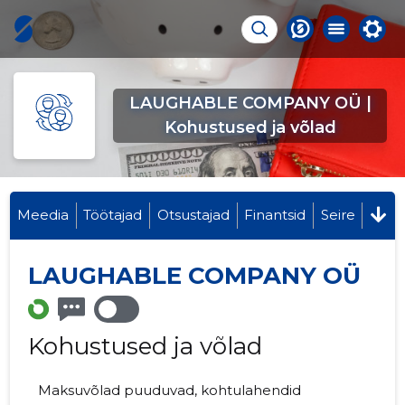
LAUGHABLE COMPANY OÜ |
Kohustused ja võlad
Meedia
Töötajad
Otsustajad
Finantsid
Seire
LAUGHABLE COMPANY OÜ
Kohustused ja võlad
Maksuvõlad puuduvad, kohtulahendid