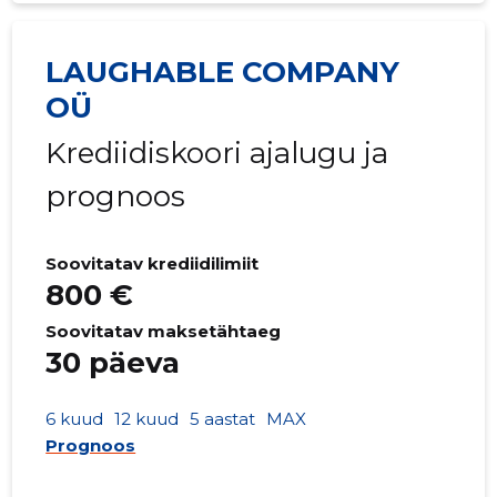
LAUGHABLE COMPANY
OÜ
Krediidiskoori ajalugu ja
prognoos
Soovitatav krediidilimiit
800 €
Soovitatav maksetähtaeg
30 päeva
6 kuud
12 kuud
5 aastat
MAX
Prognoos