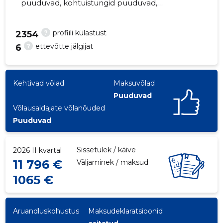
puuduvad, kohtuistungid puuduvad,
majandusaasta aruanded esitatud. Peamine
vastutav kõneisik, andruspurde@gmail.com,
?
profiili külastust
2354
+372 5188951
?
ettevõtte jälgijat
6
7
Kehtivad võlad
Maksuvõlad
Puuduvad
Võlausaldajate võlanõuded
Puuduvad
Sissetulek / käive
2026 II kvartal
11 796 €
Väljaminek / maksud
1065 €
Aruandluskohustus
Maksudeklaratsioonid