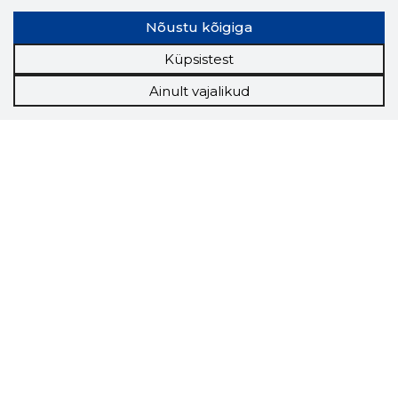
Nõustu kõigiga
Küpsistest
Ainult vajalikud
Storybook
Chrome laiendus
Storybooki laiendus ütleb Sulle, mis firma