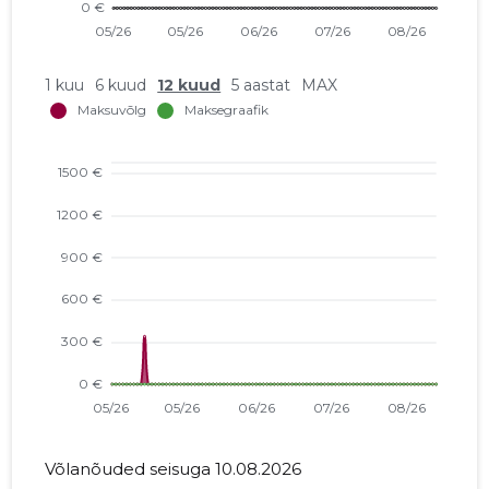
1 kuu
6 kuud
12 kuud
5 aastat
MAX
Võlanõuded seisuga 10.08.2026