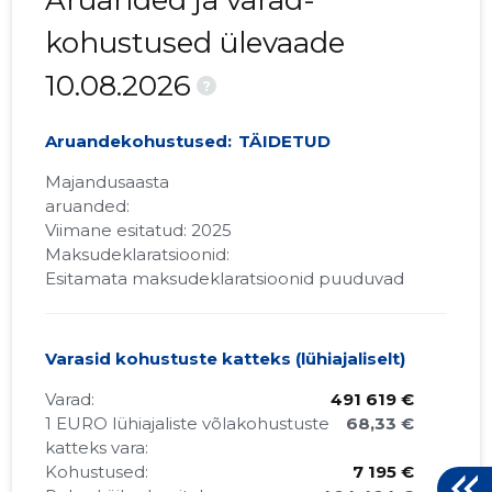
Aruanded ja varad-
kohustused ülevaade
10.08.2026
?
Aruandekohustused:
TÄIDETUD
Majandusaasta
aruanded:
Viimane esitatud: 2025
Maksudeklaratsioonid:
Esitamata maksudeklaratsioonid puuduvad
Varasid kohustuste katteks (lühiajaliselt)
Varad:
491 619 €
1 EURO lühiajaliste võlakohustuste
68,33 €
katteks vara:
Kohustused:
7 195 €