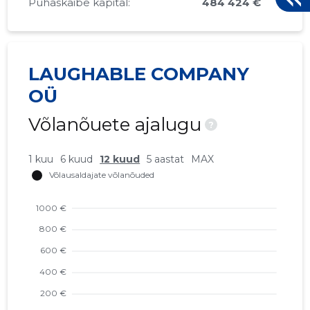
Puhaskäibe kapital:
484 424 €
LAUGHABLE COMPANY
OÜ
Võlanõuete ajalugu
?
1 kuu
6 kuud
12 kuud
5 aastat
MAX