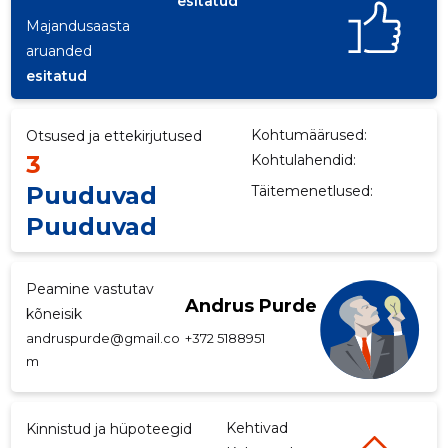
esitatud
Majandusaasta
p
aruanded
esitatud
Kohtumäärused:
Otsused ja ettekirjutused
3
Kohtulahendid:
Puuduvad
Täitemenetlused:
Puuduvad
Peamine vastutav
Andrus Purde
kõneisik
andruspurde@gmail.co
+372 5188951
m
Kehtivad
Kinnistud ja hüpoteegid