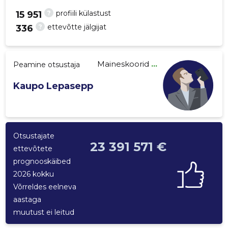
?
profiili külastust
15 951
?
ettevõtte jälgijat
336
131
Maineskoorid
...
Peamine otsustaja
Kaupo Lepasepp
Otsustajate
23 391 571 €
ettevõtete
prognooskäibed
2026 kokku
Võrreldes eelneva
aastaga
muutust ei leitud