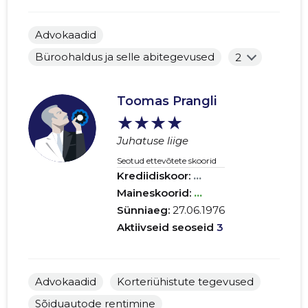
Advokaadid
Büroohaldus ja selle abitegevused
2
Toomas Prangli
★★★★
Juhatuse liige
Seotud ettevõtete skoorid
Krediidiskoor:
...
Maineskoorid:
...
Sünniaeg:
27.06.1976
Aktiivseid seoseid
3
Advokaadid
Korteriühistute tegevused
Sõiduautode rentimine