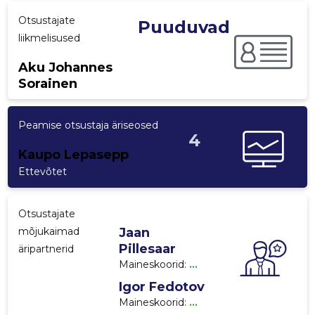
Otsustajate
p
Puuduvad
liikmelisused
Aku Johannes
Sorainen
Peamise otsustaja äriseosed
4
Kaupo Lepasepp
Ettevõtet
Otsustajate
mõjukaimad
Jaan
Pillesaar
äripartnerid
Maineskoorid:
...
Igor Fedotov
Maineskoorid:
...