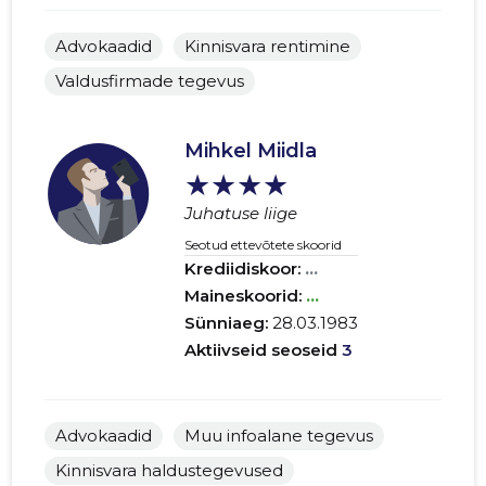
Advokaadid
Kinnisvara rentimine
Valdusfirmade tegevus
Mihkel Miidla
★★★★
Juhatuse liige
Seotud ettevõtete skoorid
Krediidiskoor:
...
Maineskoorid:
...
Sünniaeg:
28.03.1983
Aktiivseid seoseid
3
Advokaadid
Muu infoalane tegevus
Kinnisvara haldustegevused