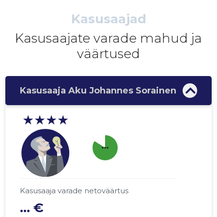
Kasusaajad
Kasusaajate varade mahud ja
väärtused
Kasusaaja Aku Johannes Sorainen
★★★★
more_horiz
Kasusaaja varade netoväärtus
... €