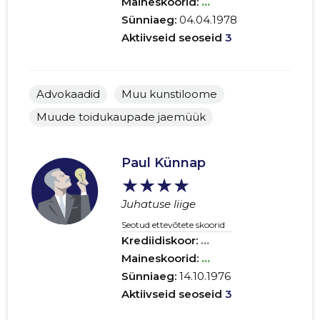
Maineskoorid:
...
Sünniaeg:
04.04.1978
Aktiivseid seoseid
3
Advokaadid
Muu kunstiloome
Muude toidukaupade jaemüük
Paul Künnap
★★★★
Juhatuse liige
Seotud ettevõtete skoorid
Krediidiskoor:
...
Maineskoorid:
...
Sünniaeg:
14.10.1976
Aktiivseid seoseid
3