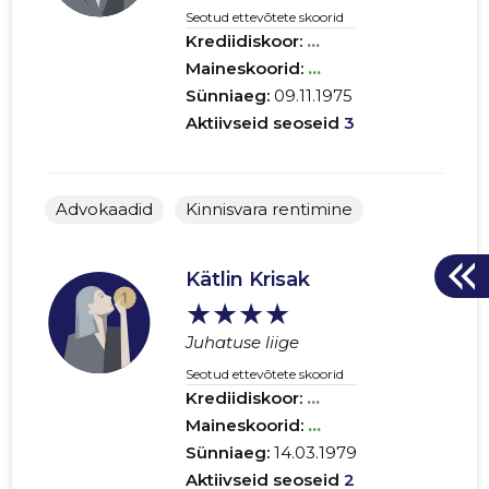
Seotud ettevõtete skoorid
Krediidiskoor:
...
Maineskoorid:
...
Sünniaeg:
09.11.1975
Aktiivseid seoseid
3
Advokaadid
Kinnisvara rentimine
Kätlin Krisak
★★★★
Juhatuse liige
Seotud ettevõtete skoorid
Krediidiskoor:
...
Maineskoorid:
...
Sünniaeg:
14.03.1979
Aktiivseid seoseid
2