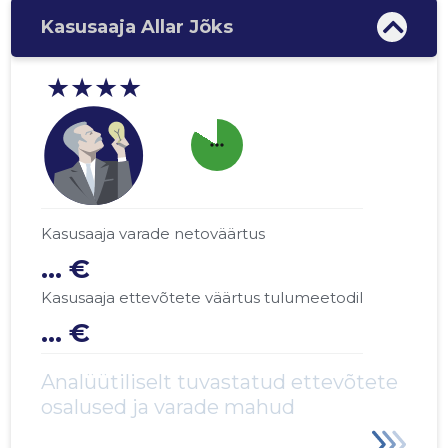
Kasusaaja Allar Jõks
★★★★
more_horiz
Kasusaaja varade netoväärtus
... €
Kasusaaja ettevõtete väärtus tulumeetodil
... €
Analüütiliselt tuvastatud ettevõtete
osalused ja varade mahud