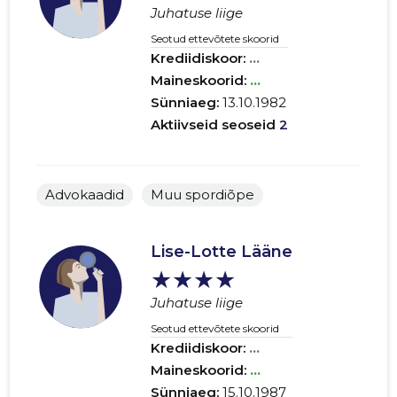
Juhatuse liige
Seotud ettevõtete skoorid
Krediidiskoor:
...
Maineskoorid:
...
Sünniaeg:
13.10.1982
Aktiivseid seoseid
2
Advokaadid
Muu spordiõpe
Lise-Lotte Lääne
★★★★
Juhatuse liige
Seotud ettevõtete skoorid
Krediidiskoor:
...
Maineskoorid:
...
Sünniaeg:
15.10.1987