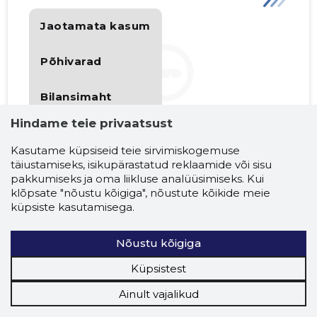
Jaotamata kasum
Põhivarad
Bilansimaht
Hindame teie privaatsust
Osalus
Kasutame küpsiseid teie sirvimiskogemuse
täiustamiseks, isikupärastatud reklaamide või sisu
pakkumiseks ja oma liikluse analüüsimiseks. Kui
klõpsate "nõustu kõigiga", nõustute kõikide meie
küpsiste kasutamisega.
Kasusaaja Carri Ginter
Nõustu kõigiga
★★★★
Küpsistest
Ainult vajalikud
more_horiz