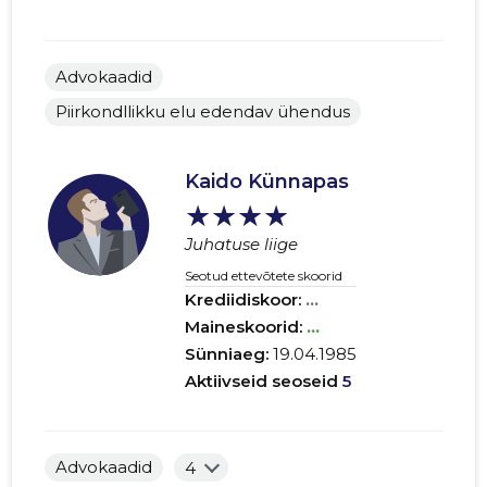
Advokaadid
Piirkondllikku elu edendav ühendus
Kaido Künnapas
★★★★
Juhatuse liige
Seotud ettevõtete skoorid
Krediidiskoor:
...
Maineskoorid:
...
Sünniaeg:
19.04.1985
Aktiivseid seoseid
5
Advokaadid
4