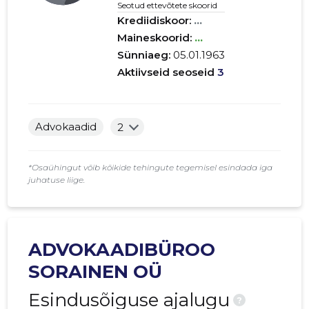
Seotud ettevõtete skoorid
Krediidiskoor:
...
Maineskoorid:
...
Sünniaeg:
05.01.1963
Aktiivseid seoseid
3
Advokaadid
2
*Osaühingut võib kõikide tehingute tegemisel esindada iga
juhatuse liige.
ADVOKAADIBÜROO
SORAINEN OÜ
Esindusõiguse ajalugu
?