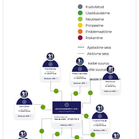
Kustutatud
Usaldusväärne
Neutraalne
Piiripealne
Problemaatiline
Riskantne
Ajalooline seos
Aktiivne seos
käibe suurus
võla suurus
Seoste laiendamine