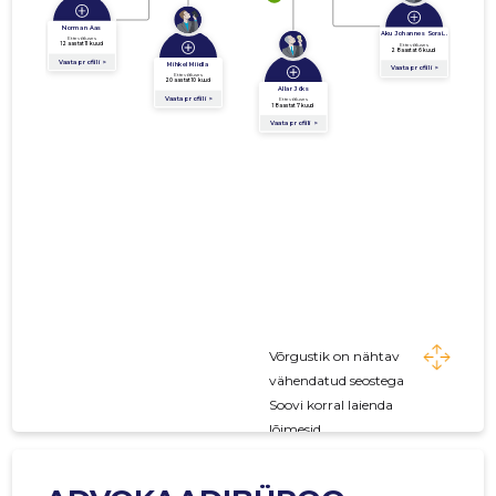
Võrgustik on nähtav
vähendatud seostega
Soovi korral laienda
lõimesid