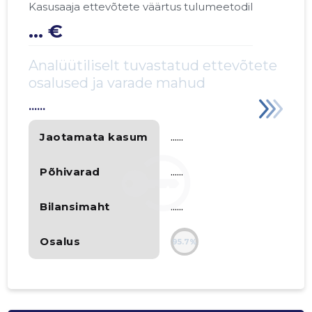
Kasusaaja ettevõtete väärtus tulumeetodil
... €
Analüütiliselt tuvastatud ettevõtete
osalused ja varade mahud
......
Jaotamata kasum
......
Põhivarad
......
Bilansimaht
......
Osalus
95.7%