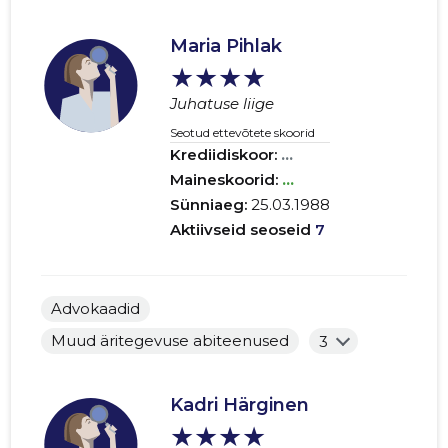
Maria Pihlak
★★★★
Juhatuse liige
Seotud ettevõtete skoorid
Krediidiskoor:
...
Maineskoorid:
...
Sünniaeg:
25.03.1988
Aktiivseid seoseid
7
Advokaadid
Muud äritegevuse abiteenused
3
Kadri Härginen
★★★★