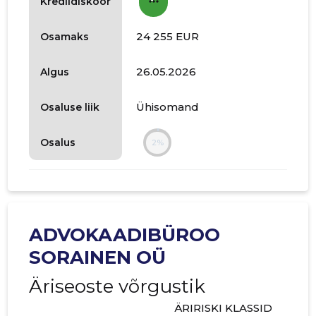
more_horiz
Krediidiskoor
24 255 EUR
Osamaks
26.05.2026
Algus
Ühisomand
Osaluse liik
Osalus
2%
ADVOKAADIBÜROO
SORAINEN OÜ
Äriseoste võrgustik
ÄRIRISKI KLASSID