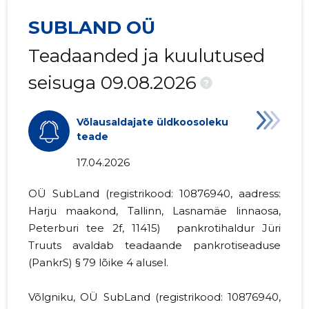
SUBLAND OÜ
Teadaanded ja kuulutused
seisuga 09.08.2026
?
Võlausaldajate üldkoosoleku
teade
17.04.2026
OÜ SubLand (registrikood:
10876940
, aadress:
Harju maakond, Tallinn, Lasnamäe linnaosa,
Peterburi tee 2f, 11415) pankrotihaldur Jüri
Truuts avaldab teadaande
pankrotiseaduse
(PankrS) § 79 lõike 4
alusel.
Võlgniku, OÜ SubLand (registrikood:
10876940
,