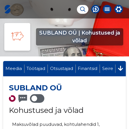
SUBLAND OÜ | Kohustused ja
võlad
Meedia
Töötajad
Otsustajad
Finantsid
Seire
SUBLAND OÜ
Kohustused ja võlad
Maksuvõlad puuduvad, kohtulahendid 1,