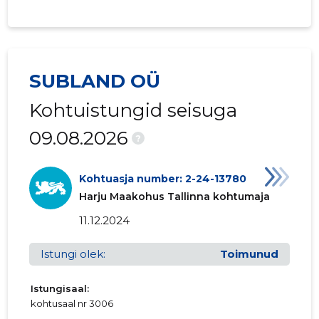
2015 I
615 354 €
17 658 €
SUBLAND OÜ
Kohtuistungid seisuga
09.08.2026
?
Kohtuasja number: 2-24-13780
Harju Maakohus Tallinna kohtumaja
11.12.2024
Istungi olek:
Toimunud
Istungisaal:
kohtusaal nr 3006