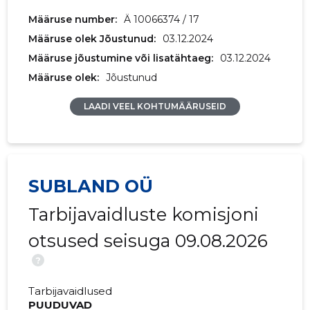
Määruse number:
Ä 10066374 / 17
2017 III
13 100 €
11 736 €
Määruse olek Jõustunud:
03.12.2024
2017 II
24 354 €
8826 €
Määruse jõustumine või lisatähtaeg:
03.12.2024
Määruse olek:
Jõustunud
2017 I
100 699 €
10 787 €
LAADI VEEL KOHTUMÄÄRUSEID
2016 IV
362 065 €
15 607 €
2016 III
362 180 €
19 556 €
2016 II
374 221 €
17 510 €
SUBLAND OÜ
2016 I
380 329 €
18 454 €
Tarbijavaidluste komisjoni
2015 IV
604 568 €
17 719 €
otsused seisuga 09.08.2026
2015 III
604 708 €
17 008 €
?
2015 II
668 360 €
16 581 €
Tarbijavaidlused
PUUDUVAD