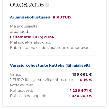
09.08.2026
?
Aruandekohustused:
RIKUTUD
Majandusaasta
aruanded:
Esitamata: 2025; 2024
Maksudeklaratsioonid:
Esitamata maksudeklaratsioonid puuduvad
Varasid kohustuste katteks (lühiajaliselt)
Varad:
196 662 €
1 EURO lühiajaliste võlakohustuste
0,16 €
katteks vara:
Kohustused:
1 226 871 €
Puhaskäibe kapital:
-1 030 209 €