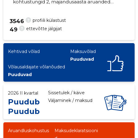
kohtuistungid 2, majandusaasta aruanded
esitatud. Peamine vastutav kõneisik,
mark@subland.ee, +372 6030709
?
profiili külastust
3546
?
ettevõtte jälgijat
49
-15
Kehtivad võlad
Maksuvõlad
Puuduvad
Võlausaldajate võlanõuded
Puuduvad
Sissetulek / käive
2026 II kvartal
Puudub
Väljaminek / maksud
Puudub
Aruandluskohustus
Maksudeklaratsiooni