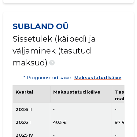
SUBLAND OÜ
Sissetulek (käibed) ja
väljaminek (tasutud
maksud)
?
* Prognoositud käive
Maksustatud käive
Kvartal
Maksustatud käive
Tasutud 
maksud
2026 II
-
-
2026 I
403 €
97 €
2025 IV
-
-