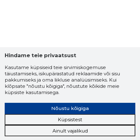
Hindame teie privaatsust
Kasutame küpsiseid teie sirvimiskogemuse
täiustamiseks, isikupärastatud reklaamide või sisu
pakkumiseks ja oma liikluse analüüsimiseks. Kui
klõpsate "nõustu kõigiga", nõustute kõikide meie
küpsiste kasutamisega.
Nõustu kõigiga
Küpsistest
Ainult vajalikud