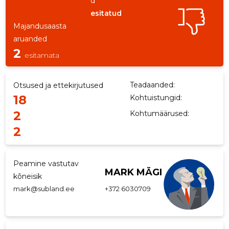
d
esitatud
p
Majandusaasta
aruanded
2
esitamata
Teadaanded:
Otsused ja ettekirjutused
18
Kohtuistungid:
2
Kohtumäärused:
2
Peamine vastutav
MARK MÄGI
kõneisik
mark@subland.ee
+372 6030709