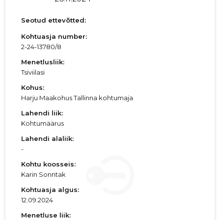
Seotud ettevõtted:
Kohtuasja number:
2-24-13780/8
Menetlusliik:
Tsiviilasi
Kohus:
Harju Maakohus Tallinna kohtumaja
Lahendi liik:
Kohtumäärus
Lahendi alaliik:
-
Kohtu koosseis:
Karin Sonntak
Kohtuasja algus:
12.09.2024
Menetluse liik: