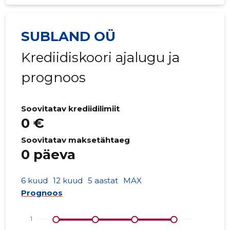
SUBLAND OÜ
Krediidiskoori ajalugu ja
prognoos
Soovitatav krediidilimiit
0 €
Soovitatav maksetähtaeg
0 päeva
6 kuud
12 kuud
5 aastat
MAX
Prognoos