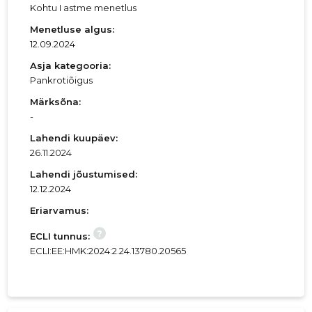
Kohtu I astme menetlus
Menetluse algus:
12.09.2024
Asja kategooria:
Pankrotiõigus
Märksõna:
-
Lahendi kuupäev:
26.11.2024
Lahendi jõustumised:
12.12.2024
Eriarvamus:
?
ECLI tunnus:
ECLI:EE:HMK:2024:2.24.13780.20565