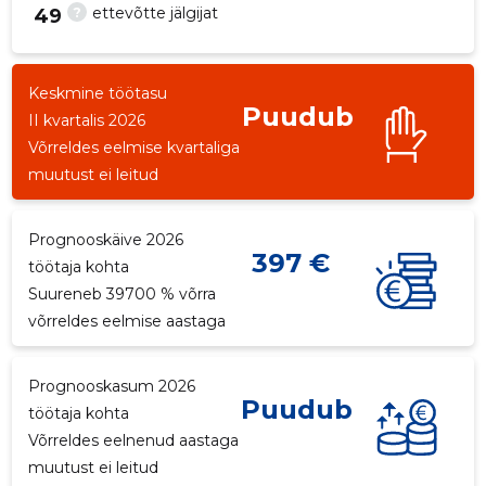
?
ettevõtte jälgijat
49
Keskmine töötasu
Puudub
-15
II kvartalis 2026
Võrreldes eelmise kvartaliga
muutust ei leitud
Prognooskäive 2026
397 €
töötaja kohta
Suureneb 39700 % võrra
võrreldes eelmise aastaga
Prognooskasum 2026
Puudub
töötaja kohta
Võrreldes eelnenud aastaga
muutust ei leitud