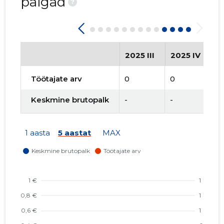
palgad
?
2025 III
2025 IV
2
Töötajate arv
0
0
0
Keskmine brutopalk
-
-
-
1 aasta
5 aastat
MAX