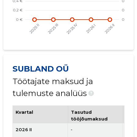
SUBLAND OÜ
Töötajate maksud ja
tulemuste analüüs
?
Kvartal
Tasutud
Tööt
tööjõumaksud
arv
2026 II
-
-