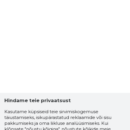
Hindame teie privaatsust
Kasutame küpsiseid teie sirvimiskogemuse
täiustamiseks, isikupärastatud reklaamide või sisu
pakkumiseks ja oma liikluse analüüsimiseks. Kui
klõpsate "nõustu kõigiga", nõustute kõikide meie