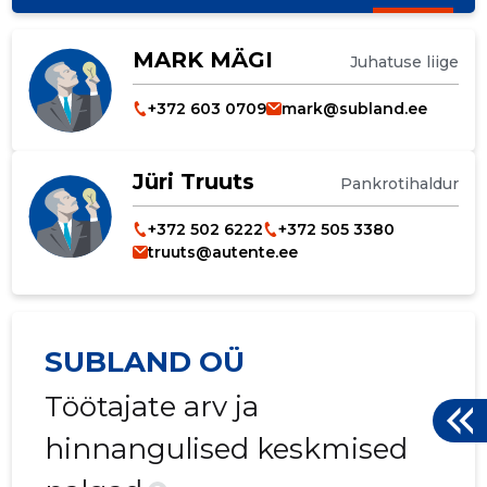
MARK MÄGI
Juhatuse liige
+372 603 0709
mark@subland.ee
Jüri Truuts
Pankrotihaldur
+372 502 6222
+372 505 3380
truuts@autente.ee
SUBLAND OÜ
Töötajate arv ja
hinnangulised keskmised