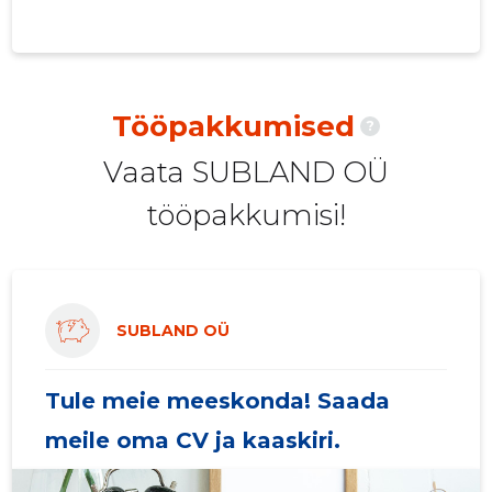
2020 IV
12 356 €
3
2020 III
12 360 €
3
2020 II
12 360 €
3
Tööpakkumised
?
2020 I
11 940 €
3
Vaata SUBLAND OÜ
2019 IV
10 037 €
3
tööpakkumisi!
2019 III
8391 €
2
2019 II
8391 €
2
2019 I
8384 €
2
SUBLAND OÜ
2018 IV
8387 €
2
Tule meie meeskonda! Saada
2018 III
8391 €
2
meile oma CV ja kaaskiri.
2018 II
8391 €
2