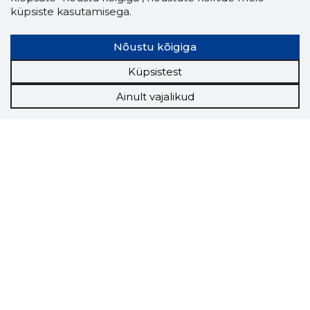
küpsiste kasutamisega.
Nõustu kõigiga
Küpsistest
Ainult vajalikud
Storybook
Chrome laiendus