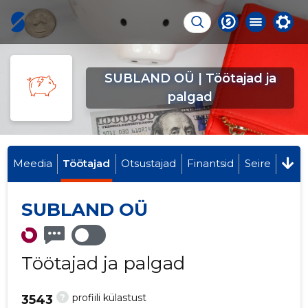
SUBLAND OÜ | Töötajad ja
palgad
Meedia
Töötajad
Otsustajad
Finantsid
Seire
SUBLAND OÜ
Töötajad ja palgad
?
profiili külastust
3543