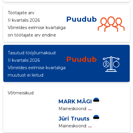
p
Töötajate arv
Puudub
II kvartalis 2026
Võrreldes eelmise kvartaliga
on töötajate arv endine
Tasutud tööjõumaksud
Puudub
II kvartalis 2026
Võrreldes eelmise kvartaliga
muutust ei leitud
Võtmeisikud
MARK MÄGI
Maineskoorid:
...
Jüri Truuts
Maineskoorid:
...