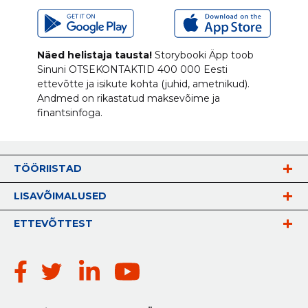
Näed helistaja tausta!
Storybooki Äpp toob
Sinuni
OTSEKONTAKTID
400 000 Eesti
ettevõtte ja isikute kohta (juhid, ametnikud).
Andmed on rikastatud maksevõime ja
finantsinfoga.
TÖÖRIISTAD
LISAVÕIMALUSED
ETTEVÕTTEST