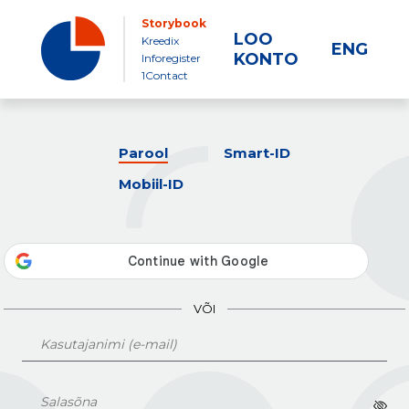
Storybook
LOO
Kreedix
ENG
KONTO
Inforegister
1Contact
Parool
Smart-ID
Mobiil-ID
VÕI