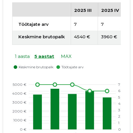
2025 III
2025 IV
2
Töötajate arv
7
7
6
Keskmine brutopalk
4540 €
3960 €
4
1 aasta
5 aastat
MAX