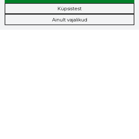
Küpsistest
Ainult vajalikud
Storybook
Chrome laiendus
Storybooki laiendus ütleb Sulle, mis firma
veebilehel Sa parajasti viibid ja kui usaldusväärne
see firma täna on.
LAADI LAIENDUS ALLA