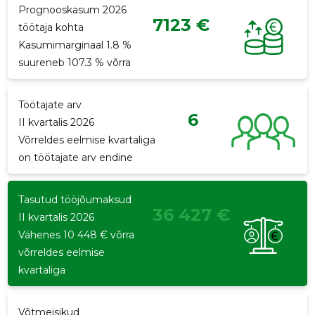
Prognooskasum 2026
7123 €
p
töötaja kohta
Kasumimarginaal 1.8 %
suureneb 107.3 % võrra
Töötajate arv
6
II kvartalis 2026
Võrreldes eelmise kvartaliga
on töötajate arv endine
Tasutud tööjõumaksud
36 427 €
II kvartalis 2026
Vähenes 10 448 € võrra
võrreldes eelmise
kvartaliga
Võtmeisikud