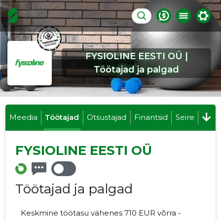
FYSIOLINE EESTI OÜ |
Töötajad ja palgad
Meedia
Töötajad
Otsustajad
Finantsid
Seire
FYSIOLINE EESTI OÜ
Töötajad ja palgad
Keskmine töötasu vähenes 710 EUR võrra -