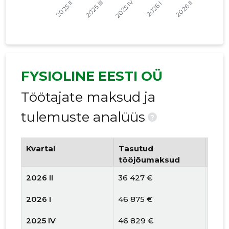
FYSIOLINE EESTI OÜ
Töötajate maksud ja
tulemuste analüüs
?
Kvartal
Tasutud
Tööt
tööjõumaksud
arv
2026 II
36 427 €
6
2026 I
46 875 €
6
2025 IV
46 829 €
7