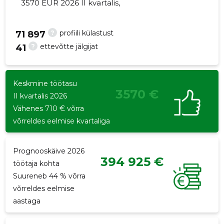
3570 EUR 2026 II kvartalis,
?
profiili külastust
71 897
?
ettevõtte jälgijat
41
43
Keskmine töötasu
3570 €
II kvartalis 2026
Vähenes 710 € võrra
võrreldes eelmise kvartaliga
Prognooskäive 2026
394 925 €
töötaja kohta
Suureneb 44 % võrra
võrreldes eelmise
aastaga