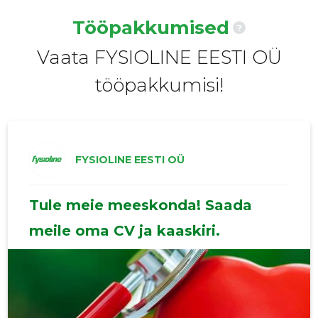
2020 II
25 198 €
7
Tööpakkumised
?
2020 I
32 451 €
7
Vaata FYSIOLINE EESTI OÜ
2019 IV
17 975 €
7
tööpakkumisi!
2019 III
30 098 €
7
2019 II
23 464 €
7
2019 I
22 955 €
7
FYSIOLINE EESTI OÜ
2018 IV
18 199 €
7
Tule meie meeskonda! Saada
2018 III
19 166 €
6
meile oma CV ja kaaskiri.
2018 II
16 109 €
6
2018 I
17 067 €
5
2017 IV
16 579 €
5