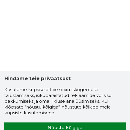
Hindame teie privaatsust
Kasutame küpsiseid teie sirvimiskogemuse
täiustamiseks, isikupärastatud reklaamide või sisu
pakkumiseks ja oma liikluse analüüsimiseks. Kui
klõpsate "nõustu kõigiga", nõustute kõikide meie
küpsiste kasutamisega.
Nõustu kõigiga