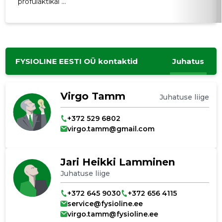
profülaktikal ...
FYSIOLINE EESTI OÜ kontaktid
Juhatus
Virgo Tamm
Juhatuse liige
+372 529 6802
virgo.tamm@gmail.com
Jari Heikki Lamminen
Juhatuse liige
+372 645 9030
+372 656 4115
service@fysioline.ee
virgo.tamm@fysioline.ee