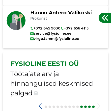
Hannu Antero Välikoski
Prokurist
+372 645 9030
+372 656 4115
service@fysioline.ee
virgo.tamm@fysioline.ee
FYSIOLINE EESTI OÜ
Töötajate arv ja
hinnangulised keskmised
palgad
?