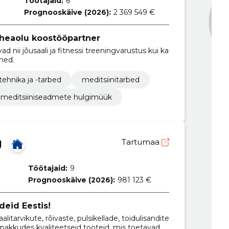
Töötajaid:
6
Prognooskäive (2026):
2 369 549 €
u heaolu koostööpartner
ad nii jõusaali ja fitnessi treeningvarustus kui ka
med.
tehnika ja -tarbed
meditsiinitarbed
meditsiiniseadmete hulgimüük
Ü
Tartumaa
Töötajaid:
9
Prognooskäive (2026):
981 123 €
deid Eestis!
itarvikute, rõivaste, pulsikellade, toidulisandite
pakkudes kvaliteetseid tooteid, mis toetavad