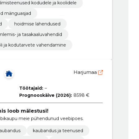
limisteenused kodudele ja koolidele
ad mänguasjad
d
hoidmise lahendused
mlemis- ja tasakaaluvahendid
i ja kodutarvete vahendamine
Harjumaa
Töötajaid:
–
Prognooskäive (2026):
8598 €
mis loob mälestusi!
 hobikaupu meie pühendunud veebipoes.
kaubandus
kaubandus ja teenused