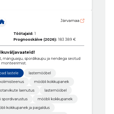
Järvamaa
Töötajaid:
1
Prognooskäive (2026):
183 389 €
ikuväljavaateid!
it, mänguasju, spordikaupu ja nendega seotud
a monteerimist.
bad lastele
lastemööbel
kolimisteenus
mööbli kokkupanek
otarvikute laenutus
lastemööbel
i spordivarustus
mööbli kokkupanek
bli kokkupanek ja paigaldus