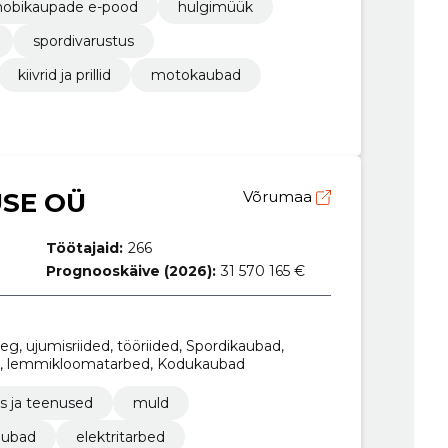
hobikaupade e-pood
hulgimüük
spordivarustus
kiivrid ja prillid
motokaubad
SE OÜ
Võrumaa
Töötajaid:
266
Prognooskäive (2026):
31 570 165 €
aeg, ujumisriided, tööriided, Spordikaubad,
, lemmikloomatarbed, Kodukaubad
s ja teenused
muld
aubad
elektritarbed