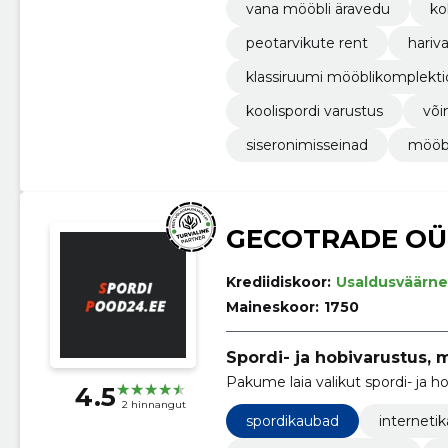
vana mööbli äravedu
ko
peotarvikute rent
hariv
klassiruumi mööblikomplekti
koolispordi varustus
või
siseronimisseinad
mööbl
GECOTRADE OÜ
Krediidiskoor:
Usaldusväärne
Maineskoor:
1750
Spordi- ja hobivarustus, 
Pakume laia valikut spordi- ja
4.5
2 hinnangut
spordikaubad
interneti