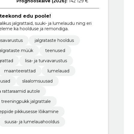
Prognooskäive (2026):
142 129 €
 teekond edu poole!
ikus jalgrattaid, suuki- ja lumelaudu ning eri
eleme ka hoolduse ja remondiga.
savarustus
jalgrataste hooldus
jalgrataste müük
teenused
grattad
lisa- ja turvavarustus
maanteerattad
lumelauad
usad
slaalomsuusad
a rattaraamid autole
treeningpukk jalgrattale
eppide pikkusesse lõikamine
suusa- ja lumelauahooldus