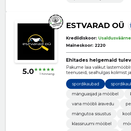
ESTVARAD OÜ
Krediidiskoor:
Usaldusväärne
Maineskoor:
2220
Ehitades helgemaid tulev
Pakume laia valikut lastemööbl
5.0
teenuseid, sealhulgas kolimist j
1 hinnang
spordikaubad
spordikau
mänguasjad ja mööbel
vana mööbli äravedu
pe
mängutoa sisustus
kool
klassiruumi mööbel
möö