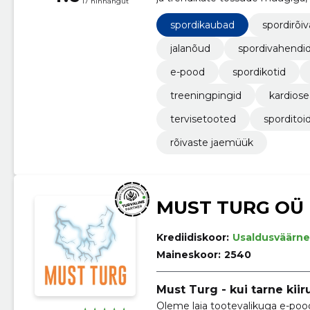
17 hinnangut
aktiivset elustiili.
spordikaubad
spordirõi
jalanõud
spordivahendi
e-pood
spordikotid
treeningpingid
kardios
tervisetooted
sporditoi
rõivaste jaemüük
MUST TURG OÜ
Krediidiskoor:
Usaldusväärne
Maineskoor:
2540
Must Turg - kui tarne kiir
Oleme laia tootevalikuga e-poo