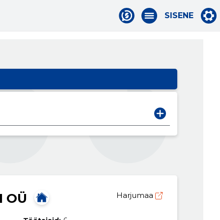
SISENE
I OÜ
Harjumaa