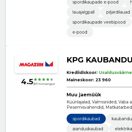
spordikaupade e-pood
lauajalgpall
piljardilauad
spordikaupade veebipood
e-pood
KPG KAUBANDU
Krediidiskoor:
Usaldusväärne
4.5
Maineskoor:
23 960
301 hinnangut
Muu jaemüük
Küünlajalad, Valmisriided, Vaba 
Pesemisvahendid, Matkatarbed
spordikaubad
kaubandu
aianduskaubad
elektrik