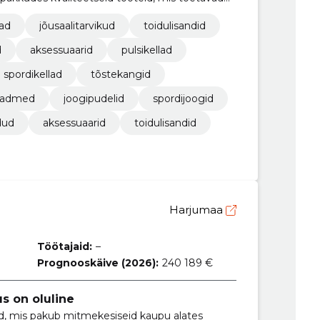
vad
jõusaalitarvikud
toidulisandid
d
aksessuaarid
pulsikellad
spordikellad
tõstekangid
eadmed
joogipudelid
spordijoogid
dud
aksessuaarid
toidulisandid
Harjumaa
Töötajaid:
–
Prognooskäive (2026):
240 189 €
us on oluline
d, mis pakub mitmekesiseid kaupu alates