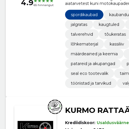
4.9
aiatarvetest kuni motokaupaden
65 hinnangut
spordikaubad
kaubandu
jalgratas
kaugtuled
talverehvid
tõukeratas
lõhkematerjal
kassiliiv
määrdeained ja keemia
patareid ja akupangad
p
seal eco tootevalik
taim
tööriistad ja tarvikud
val
KURMO RATTAÄ
Krediidiskoor:
Usaldusväärne