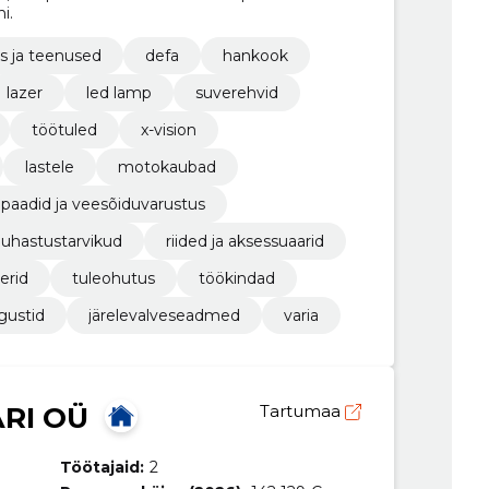
i.
s ja teenused
defa
hankook
lazer
led lamp
suverehvid
töötuled
x-vision
lastele
motokaubad
paadid ja veesõiduvarustus
uhastustarvikud
riided ja aksessuaarid
erid
tuleohutus
töökindad
gustid
järelevalveseadmed
varia
RI OÜ
Tartumaa
Töötajaid:
2