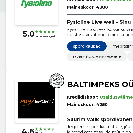
Maineskoor:
4380
Fysioline Live well – Sin
Fysioline´i tootevalikusse kuuluv
5.0
taastusravi vahendid ning sead
4 hinnangut
spordikaubad
meditsiini
raviasutuste sisseseade
BALTIMPEKS O
Krediidiskoor:
Usaldusväärne
Maineskoor:
4250
Suurim valik spordivahen
Tegeleme spordivarustuse, jõusaal
4.6
ja trendikate tossude müügiga, 