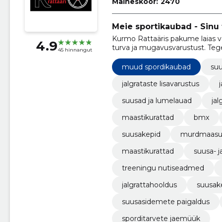
Maineskoor:
2470
Meie sportikaubad - Sinu
Kurmo Rattaäris pakume laias val
4.9
turva ja mugavusvarustust. Teg
45 hinnangut
muud spordikaubad
suu
jalgrataste lisavarustus
suusad ja lumelauad
jal
maastikurattad
bmx
suusakepid
murdmaasu
maastikurattad
suusa- j
treeningu nutiseadmed
jalgrattahooldus
suusak
suusasidemete paigaldus
sporditarvete jaemüük