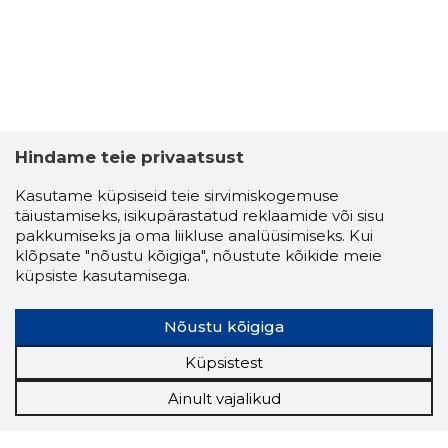
Hindame teie privaatsust
Kasutame küpsiseid teie sirvimiskogemuse
täiustamiseks, isikupärastatud reklaamide või sisu
pakkumiseks ja oma liikluse analüüsimiseks. Kui
klõpsate "nõustu kõigiga", nõustute kõikide meie
küpsiste kasutamisega.
Nõustu kõigiga
Küpsistest
Ainult vajalikud