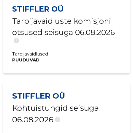
2017 III
5906 €
-
STIFFLER OÜ
2017 II
4836 €
-
Tarbijavaidluste komisjoni
2017 I
3069 €
-
otsused seisuga 06.08.2026
2016 IV
-
-
?
2016 III
-
-
Tarbijavaidlused
PUUDUVAD
2016 II
-
-
2016 I
-
-
2015 IV
-
-
STIFFLER OÜ
2015 III
-
-
Kohtuistungid seisuga
2015 II
-
-
06.08.2026
?