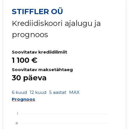
STIFFLER OÜ
Krediidiskoori ajalugu ja
prognoos
Soovitatav krediidilimiit
1 100 €
Soovitatav maksetähtaeg
30 päeva
6 kuud
12 kuud
5 aastat
MAX
Prognoos