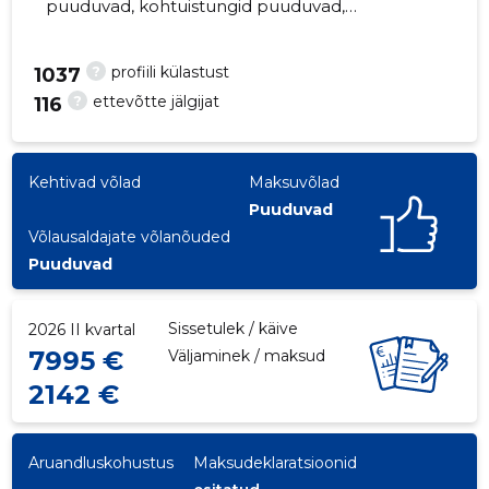
puuduvad, kohtuistungid puuduvad,
majandusaasta aruanded esitatud. Peamine
vastutav kõneisik, ,
?
profiili külastust
1037
?
ettevõtte jälgijat
116
9
Kehtivad võlad
Maksuvõlad
Puuduvad
Võlausaldajate võlanõuded
Puuduvad
Sissetulek / käive
2026 II kvartal
7995 €
Väljaminek / maksud
2142 €
Aruandluskohustus
Maksudeklaratsioonid