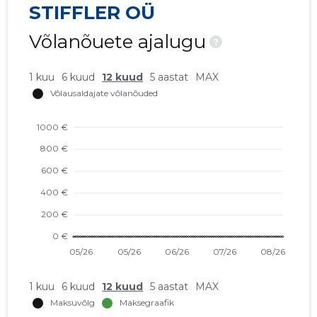
STIFFLER OÜ
Võlanõuete ajalugu
?
1 kuu
6 kuud
12 kuud
5 aastat
MAX
1 kuu
6 kuud
12 kuud
5 aastat
MAX