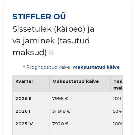
STIFFLER OÜ
Sissetulek (käibed) ja
väljaminek (tasutud
maksud)
?
* Prognoositud käive
Maksustatud käive
Kvartal
Maksustatud käive
Tasutud 
maksud
2026 II
7995 €
1011 €
2026 I
31 918 €
5340 €
2025 IV
7920 €
1009 €