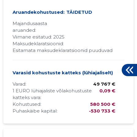
Aruandekohustused:
TÄIDETUD
Majandusaasta
aruanded:
Viimane esitatud: 2025
Maksudeklaratsioonid:
Esitamata maksudeklaratsioonid puuduvad
Varasid kohustuste katteks (lühiajaliselt)
Varad:
49 767 €
1 EURO lühiajaliste võlakohustuste
0,09 €
katteks vara:
Kohustused:
580 500 €
Puhaskäibe kapital:
-530 733 €