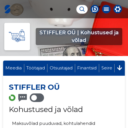
STIFFLER OÜ | Kohustused ja
võlad
Meedia
Töötajad
Otsustajad
Finantsid
Seire
STIFFLER OÜ
Kohustused ja võlad
Maksuvõlad puuduvad, kohtulahendid