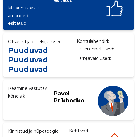
esitatud
Majandusaasta
p
aruanded
esitatud
Kohtulahendid:
Otsused ja ettekirjutused
Puuduvad
Täitemenetlused:
Puuduvad
Tarbijavaidlused:
Puuduvad
Peamine vastutav
Pavel
kõneisik
Prikhodko
Kehtivad
Kinnistud ja hüpoteegid