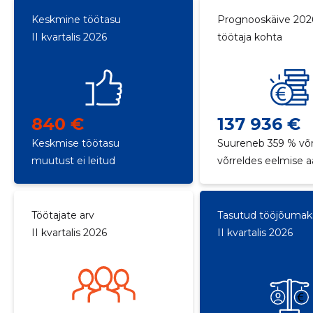
Keskmine töötasu
Prognooskäive 202
II kvartalis 2026
töötaja kohta
840 €
137 936 €
Keskmise töötasu
Suureneb 359 % võr
muutust ei leitud
võrreldes eelmise 
Töötajate arv
Tasutud tööjõuma
II kvartalis 2026
II kvartalis 2026