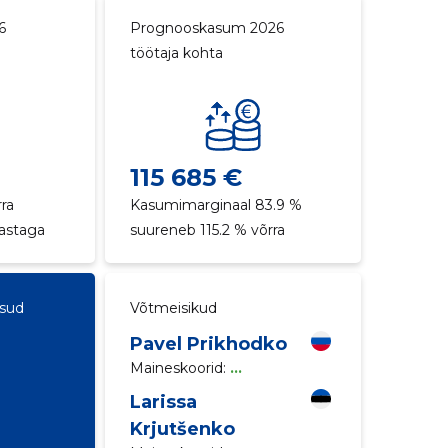
6
Prognooskasum 2026
töötaja kohta
115 685 €
ra
Kasumimarginaal 83.9 %
aastaga
suureneb 115.2 % võrra
ksud
Võtmeisikud
Pavel Prikhodko
Maineskoorid:
...
Larissa
Krjutšenko