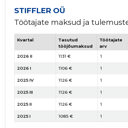
STIFFLER OÜ
Töötajate maksud ja tulemust
Kvartal
Tasutud
Töötajate
tööjõumaksud
arv
2026 II
1131 €
1
2026 I
1106 €
1
2025 IV
1126 €
1
2025 III
1126 €
1
2025 II
1126 €
1
2025 I
1085 €
1