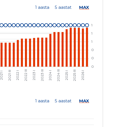
9105 €
-18 353 €
1 aasta
5 aastat
MAX
10 340 €
-20 842 €
10 090 €
-20 338 €
5950 €
-11 993 €
4986 €
-17 745 €
3878 €
-13 802 €
10 012 €
-35 632 €
7050 €
-25 091 €
4661 €
-5 €
1 aasta
5 aastat
MAX
7991 €
-9 €
17 313 €
-19 €