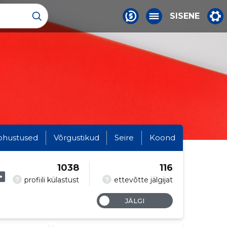
SISENE
ohustused
Võrgustikud
Seire
Koond
1038
116
?
?
profiili külastust
ettevõtte jälgijat
JÄLGI