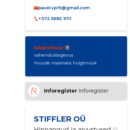
pavel.vp19@gmail.com
+372 5682 9111
MÄRKSÕNAD
?
vahendustegevus
muude masinate hulgimüük
Inforegister
Inforegister
STIFFLER OÜ
Hinnangud ja arvustused
?