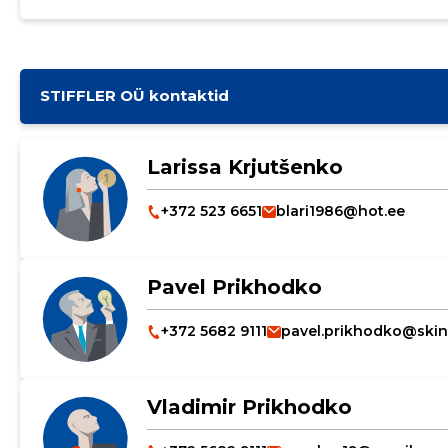
STIFFLER OÜ kontaktid
Larissa Krjutšenko
+372 523 6651
blari1986@hot.ee
Pavel Prikhodko
+372 5682 9111
pavel.prikhodko@skin
Vladimir Prikhodko