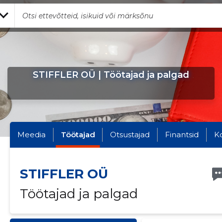
STIFFLER OÜ | Töötajad ja palgad
Meedia
Töötajad
Otsustajad
Finantsid
K
STIFFLER OÜ
Töötajad ja palgad