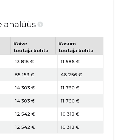
e analüüs
?
Käive
Kasum
töötaja kohta
töötaja kohta
13 815 €
11 586 €
55 153 €
46 256 €
14 303 €
11 760 €
14 303 €
11 760 €
12 542 €
10 313 €
12 542 €
10 313 €