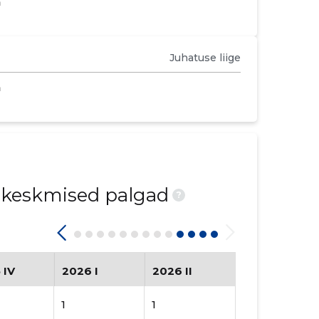
m
Juhatuse liige
m
d keskmised palgad
?
 IV
2026 I
2026 II
1
1