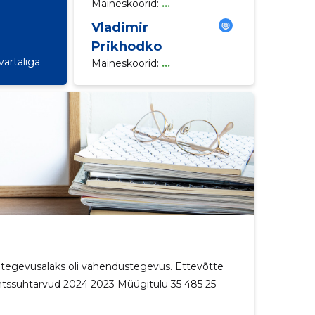
Maineskoorid:
...
Vladimir
a
Prikhodko
vartaliga
Maineskoorid:
...
õhitegevusalaks oli vahendustegevus. Ettevõtte
antssuhtarvud 2024 2023 Müügitulu 35 485 25