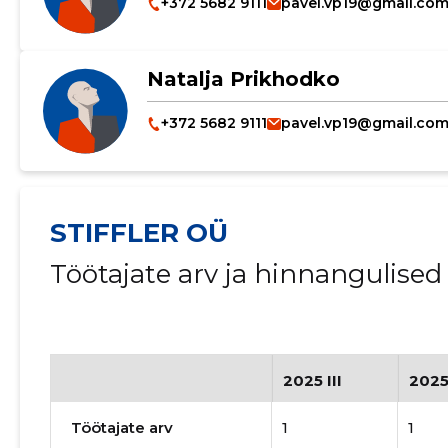
+372 5682 9111
pavel.vp19@gmail.co
Natalja Prikhodko
+372 5682 9111
pavel.vp19@gmail.co
STIFFLER OÜ
Töötajate arv ja hinnangulise
2025 III
2025
Töötajate arv
1
1