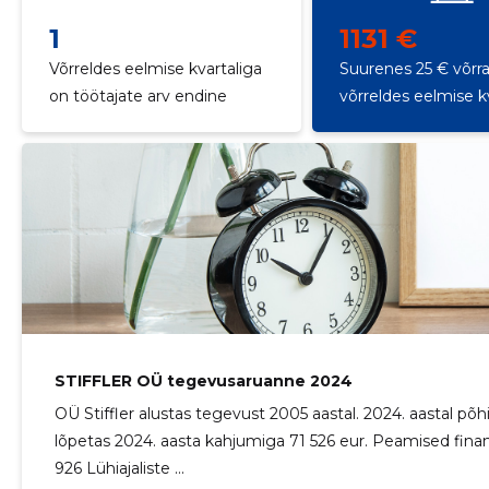
1
1131 €
Võrreldes eelmise kvartaliga
Suurenes 25 € võrr
on töötajate arv endine
võrreldes eelmise k
STIFFLER OÜ tegevusaruanne 2024
OÜ Stiffler alustas tegevust 2005 aastal. 2024. aastal p
lõpetas 2024. aasta kahjumiga 71 526 eur. Peamised fin
926 Lühiajaliste ...