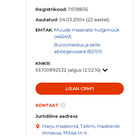
Registrikood:
11018836
Asutatud:
04.03.2004 (22 aastat)
EMTAK:
Muude masinate hulgimüük
(46649)
Büroohaldus ja selle
abitegevused (82101)
KMKR:
EE100892532 (algus 12.02.16)
LISAN CRM'I
?
KONTAKT
Juriidiline aadress
Harju maakond, Tallinn, Haabersti
linnaosa, Mõisa tn 4