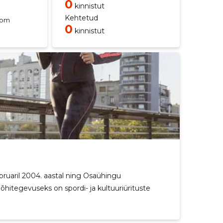
0
kinnistut
Kehtetud
com
0
kinnistut
bruaril 2004. aastal ning Osaühingu
hitegevuseks on spordi- ja kultuuriürituste