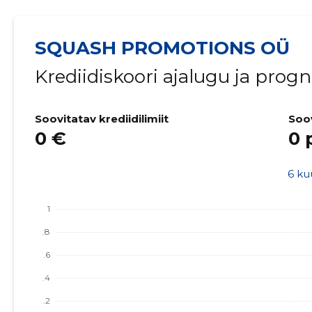
SQUASH PROMOTIONS OÜ
Krediidiskoori ajalugu ja prog
Soovitatav krediidilimiit
Soo
0 €
0 
6 ku