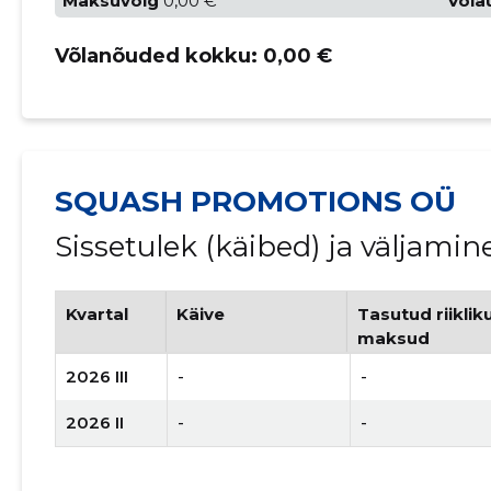
Maksuvõlg
0,00 €
Võla
Võlanõuded kokku:
0,00 €
SQUASH PROMOTIONS OÜ
Sissetulek (käibed) ja väljami
Kvartal
Käive
Tasutud riiklik
maksud
2026 III
-
-
2026 II
-
-