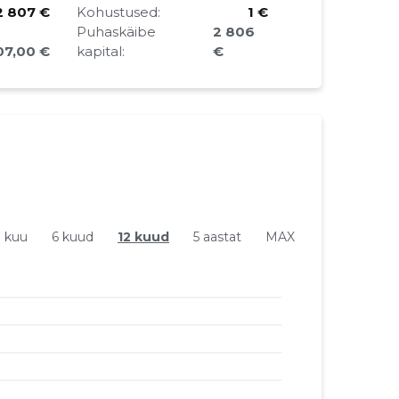
2 807 €
Kohustused:
1 €
Puhaskäibe
2 806
07,00 €
kapital:
€
1 kuu
6 kuud
12 kuud
5 aastat
MAX