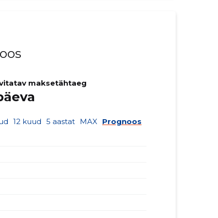
noos
vitatav maksetähtaeg
päeva
ud
12 kuud
5 aastat
MAX
Prognoos