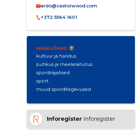
ardo@castorwood.com
+372 5564 1601
MÄRKSÕNAD
?
kultuur ja haridus
puhkus ja meelelahutus
spordirajatised
sport
muud sporditegevused
Inforegister
Inforegister