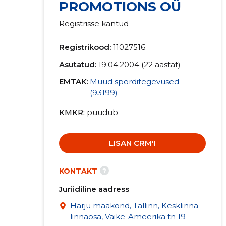
PROMOTIONS OÜ
Registrisse kantud
Registrikood:
11027516
Asutatud:
19.04.2004 (22 aastat)
EMTAK:
Muud sporditegevused
(93199)
KMKR
puudub
LISAN CRM'I
?
KONTAKT
Juriidiline aadress
Harju maakond, Tallinn, Kesklinna
linnaosa, Väike-Ameerika tn 19