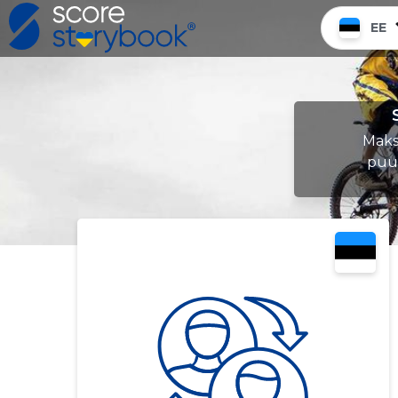
EE
Maks
puud