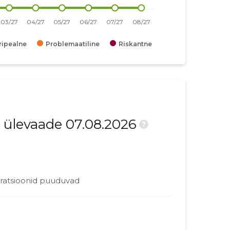
iripealne
Problemaatiline
Riskantne
 ülevaade 07.08.2026
?
ratsioonid puuduvad