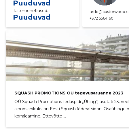
Puuduvad
Täitemenetlused:
ardo@castorwood.
Puuduvad
+372 55641601
SQUASH PROMOTIONS OÜ tegevusaruanne 2023
OÜ Squash Promotions (edaspidi „Ühing“) asutati 23. vee
ainuosanikuks on Eesti Squashiföderatsioon. Osaühingu põ
korraldamine. Ettevõtte ...