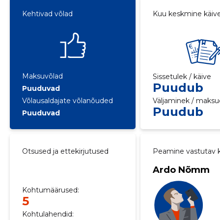
Kehtivad võlad
Kuu keskmine käiv
Maksuvõlad
Sissetulek / käive
Puudub
Puuduvad
Võlausaldajate võlanõuded
Väljaminek / maksu
Puudub
Puuduvad
Otsused ja ettekirjutused
Peamine vastutav k
Ardo Nõmm
Kohtumäärused:
5
Kohtulahendid: