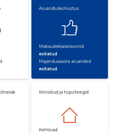
e
Aruandluskohustus
Maksudeklaratsioonid
esitatud
d
Majandusaasta aruanded
esitatud
õneisik
Kinnistud ja hüpoteegid
Kehtivad