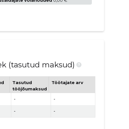
usaldajate võlanõuded
0,00 €
nek (tasutud maksud)
?
ud
Tasutud
Töötajate arv
tööjõumaksud
-
-
-
-