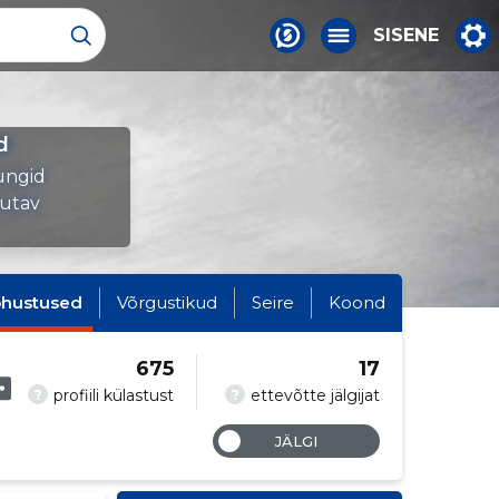
SISENE
d
ungid
tutav
hustused
Võrgustikud
Seire
Koond
675
17
?
?
profiili külastust
ettevõtte jälgijat
JÄLGI