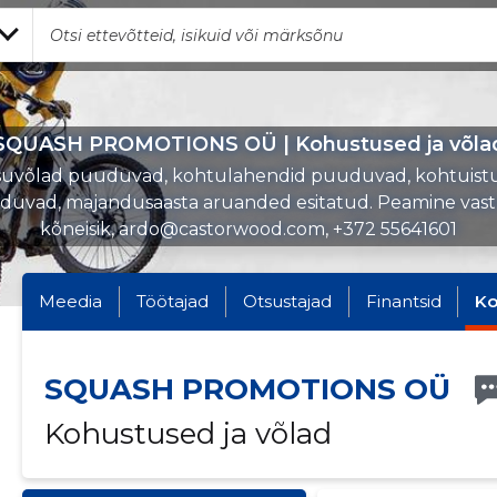
SQUASH PROMOTIONS OÜ | Kohustused ja võla
uvõlad puuduvad, kohtulahendid puuduvad, kohtuist
uvad, majandusaasta aruanded esitatud. Peamine vas
kõneisik, ardo@castorwood.com, +372 55641601
Meedia
Töötajad
Otsustajad
Finantsid
Ko
SQUASH PROMOTIONS OÜ
Kohustused ja võlad