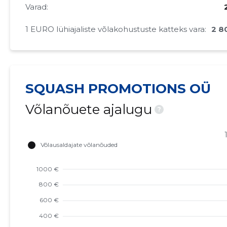
Varad:
1 EURO lühiajaliste võlakohustuste katteks vara:
2 8
SQUASH PROMOTIONS OÜ
Võlanõuete ajalugu
?