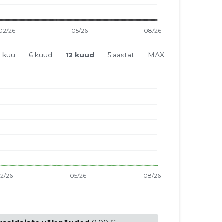
1 kuu
6 kuud
12 kuud
5 aastat
MAX