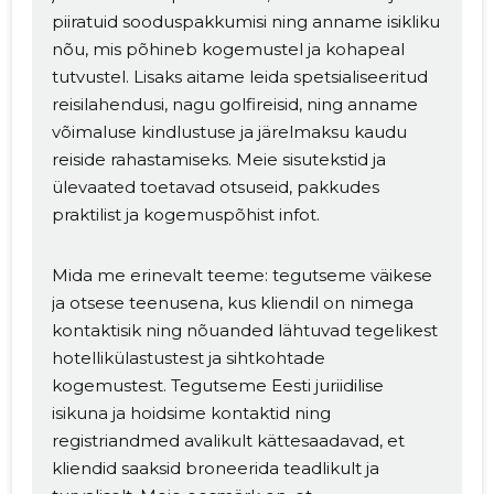
piiratuid sooduspakkumisi ning anname isikliku
nõu, mis põhineb kogemustel ja kohapeal
tutvustel. Lisaks aitame leida spetsialiseeritud
reisilahendusi, nagu golfireisid, ning anname
võimaluse kindlustuse ja järelmaksu kaudu
reiside rahastamiseks. Meie sisutekstid ja
ülevaated toetavad otsuseid, pakkudes
praktilist ja kogemuspõhist infot.
Mida me erinevalt teeme: tegutseme väikese
ja otsese teenusena, kus kliendil on nimega
kontaktisik ning nõuanded lähtuvad tegelikest
hotellikülastustest ja sihtkohtade
kogemustest. Tegutseme Eesti juriidilise
isikuna ja hoidsime kontaktid ning
registriandmed avalikult kättesaadavad, et
kliendid saaksid broneerida teadlikult ja