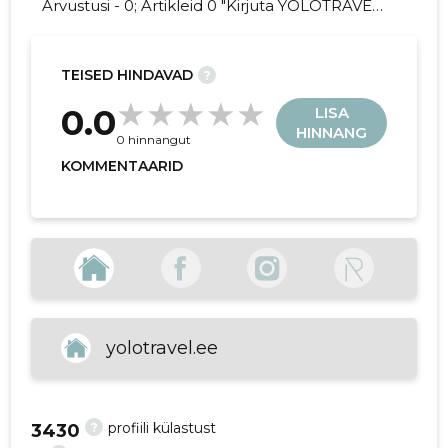
Arvustusi - 0; Artikleid 0 "Kirjuta YOLOTRAVEL
AGENCY OÜ kohta arvamuslugu!"
TEISED HINDAVAD
?
14
0.0
LISA
HINNANG
0 hinnangut
KOMMENTAARID
yolotravel.ee
?
profiili külastust
3430