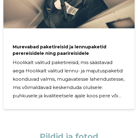
Murevabad paketireisid ja lennupaketid
perereisidele ning paarireisidele
Hoolikalt valitud paketireisid, mis säästavad
aega Hoolikalt valitud lennu- ja majutuspaketid
koonduvad valmis, mugavatesse lahendustesse,
mis võimaldavad keskenduda olulisele:
puhkusele ja kvaliteetsele ajale koos pere või
partneriga. Paketireisid on mõeldud neile, kes
hindavad aja- ja stressisäästu ning
usaldusväärset teenindust. Kes sellest kasu
saab? Ideaalne valik perereisid planeerivale
Pildid ja fotod
perekonnale, kes soovib lihtsat ja turvalist