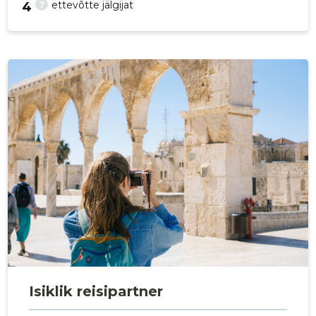
?
ettevõtte jälgijat
4
p
Isiklik reisipartner