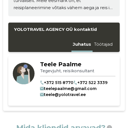
turvaliselt. Meie eesmärk on, et
reisiplaneerimine võtaks vähem aega ja reis ise
oleks rõõmu- ning muretum.
YOLOTRAVEL AGENCY OÜ kontaktid
Juhatus
Töötajad
Teele Paalme
Tegevjuht, reisikonsultant
+372 515 8770
+372 522 3339
teelepaalme@gmail.com
teele@yolotravel.ee
Mida kliendid arvavad?
?