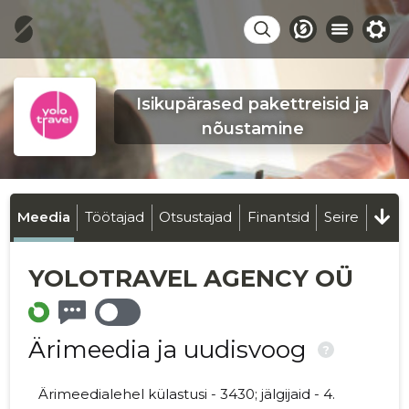
Isikupärased pakettreisid ja
nõustamine
Meedia
Töötajad
Otsustajad
Finantsid
Seire
YOLOTRAVEL AGENCY OÜ
Ärimeedia ja uudisvoog
?
Ärimeedialehel külastusi - 3430; jälgijaid - 4.