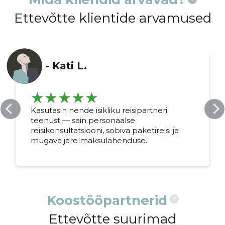
Ettevõtte klientide arvamused
-
Kati L.
Muuda pildi
Kasutasin nende isikliku reisipartneri
teenust — sain personaalse
kirjeldust
reisikonsultatsiooni, sobiva paketireisi ja
mugava järelmaksulahenduse.
Koostööpartnerid
?
Ettevõtte suurimad