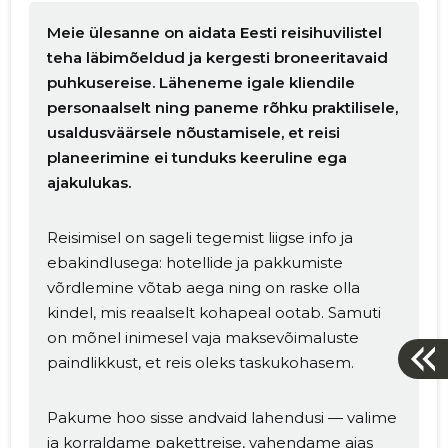
Meie ülesanne on aidata Eesti reisihuvilistel
teha läbimõeldud ja kergesti broneeritavaid
puhkusereise. Läheneme igale kliendile
personaalselt ning paneme rõhku praktilisele,
usaldusväärsele nõustamisele, et reisi
planeerimine ei tunduks keeruline ega
ajakulukas.
Reisimisel on sageli tegemist liigse info ja
ebakindlusega: hotellide ja pakkumiste
võrdlemine võtab aega ning on raske olla
kindel, mis reaalselt kohapeal ootab. Samuti
on mõnel inimesel vaja maksevõimaluste
paindlikkust, et reis oleks taskukohasem.
Pakume hoo sisse andvaid lahendusi — valime
ja korraldame pakettreise, vahendame ajas