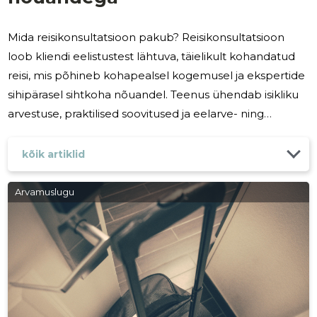
Mida reisikonsultatsioon pakub? Reisikonsultatsioon
loob kliendi eelistustest lähtuva, täielikult kohandatud
reisi, mis põhineb kohapealsel kogemusel ja ekspertide
sihipärasel sihtkoha nõuandel. Teenus ühendab isikliku
arvestuse, praktilised soovitused ja eelarve- ning
ajaplaneerimise, et tagada murevaba ja meeldejääv
reisi­sisu. Kellele sobib? Teenusele sobib igaüks, kes
kõik artiklid
soovib aega säästa, vältida tavalisi turismivigu ja saada
täpseid soovitusi vastavalt maitsele, huvidele ja
Arvamuslugu
eelarvele. See on ideaalne lahendus paaridele,
väikestele seltskondadele, ärireisijatele, perepuhkuseks