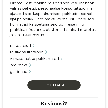
Oleme Eesti-põhine reisipartner, kes ühendab
valmis paketid, personaalse konsultatsiooni ja
ajutised sooduspakkumised, pakkudes samal
ajal paindlikku järelmaksuvõimalust. Teenused
hõlmavad ka spetsiaalseid golfireise ning
praktilist nõuannet, et kliendid saaksid muretult
ja säästlikult reisida.
paketireisid
reisikonsultatsioon
viimase hetke pakkumised
järelmaks
golfireisid
LOE EDASI
Küsimusi?