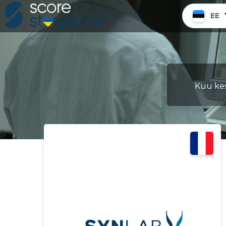
EE
Kuu kes