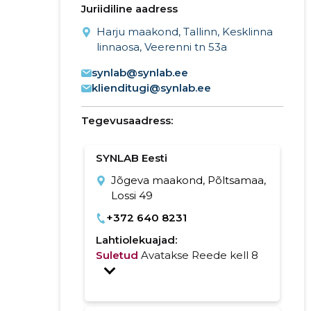
Juriidiline aadress
Harju maakond, Tallinn, Kesklinna
linnaosa, Veerenni tn 53a
synlab@synlab.ee
klienditugi@synlab.ee
Tegevusaadress:
SYNLAB Eesti
Jõgeva maakond, Põltsamaa,
Lossi 49
+372 640 8231
Lahtiolekuajad:
Suletud
Avatakse Reede kell 8