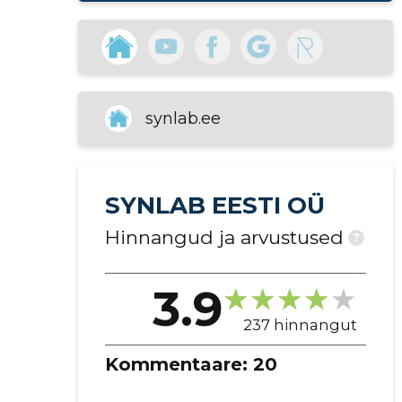
15
labor
tervisepäevad
+372 640 8231
tööandjad
Lahtiolekuajad:
meditsiinilaborite tegevus
Suletud
Avatakse Reede kell 8
synlab.ee
SYNLAB Eesti Ülemiste
verevõtupunkt, II korrus
SYNLAB EESTI OÜ
Tallinn, Lasnamäe, Valukoja 7
Hinnangud ja arvustused
?
+372 640 8231
Lahtiolekuajad:
3.9
Suletud
Avatakse Reede kell 8
237 hinnangut
Kommentaare:
20
SYNLAB Eesti