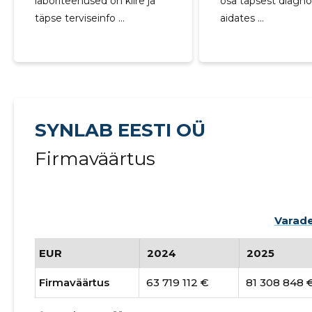
laboriteenused on kiire ja
osa täpsest diagnos
täpse terviseinfo ...
aidates ...
SYNLAB EESTI OÜ
Firmaväärtus
Varade
EUR
2024
2025
Firmaväärtus
63 719 112 €
81 308 848 