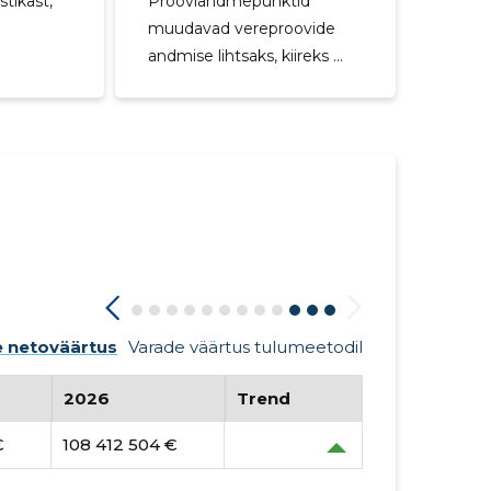
Prooviandmepunktid
tikast,
muudavad vereproovide
andmise lihtsaks, kiireks ...
 netoväärtus
Varade väärtus tulumeetodil
2026
Trend
€
108 412 504 €