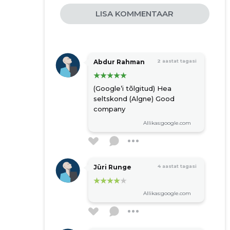
Tartu, Mõisavahe 34b
LISA KOMMENTAAR
+372 640 8231
Lahtiolekuajad:
Suletud
Avatakse Reede kell 8
Abdur Rahman
2 aastat tagasi
(Google’i tõlgitud) Hea
SYNLAB Eesti OÜ
seltskond (Algne) Good
company
Tallinn, Kesklinn, Veerenni 53a
Allikas:google.com
+372 640 8231
Lahtiolekuajad:
Avatud
Suletakse 15:30
Jüri Runge
4 aastat tagasi
Allikas:google.com
SYNLAB Eesti
Tartu, Raatuse 21