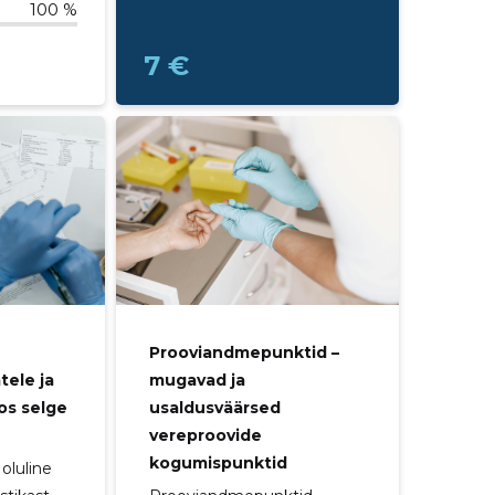
100 %
7 €
Prooviandmepunktid –
mugavad ja
tele ja
usaldusväärsed
os selge
vereproovide
kogumispunktid
oluline