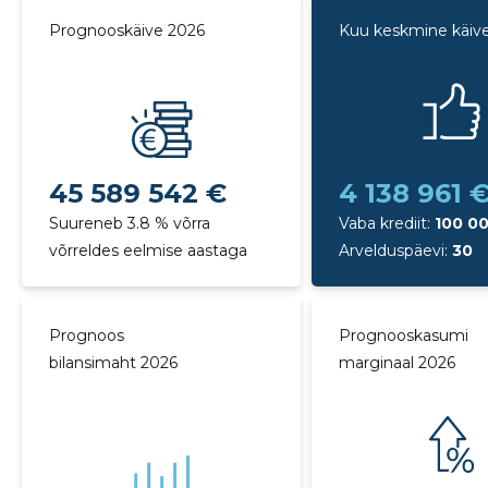
Prognooskäive 2026
Kuu keskmine käiv
45 589 542 €
4 138 961 
Suureneb 3.8 % võrra
Vaba krediit:
100 0
võrreldes eelmise aastaga
Arvelduspäevi:
30
Prognoos
Prognooskasumi
bilansimaht 2026
marginaal 2026