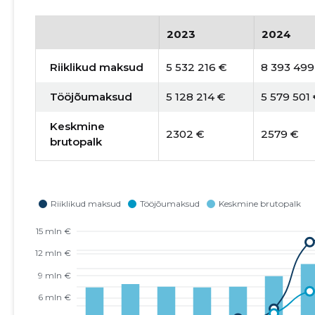
2023
2024
Riiklikud maksud
5 532 216 €
8 393 499
Tööjõumaksud
5 128 214 €
5 579 501
Keskmine
2302 €
2579 €
brutopalk