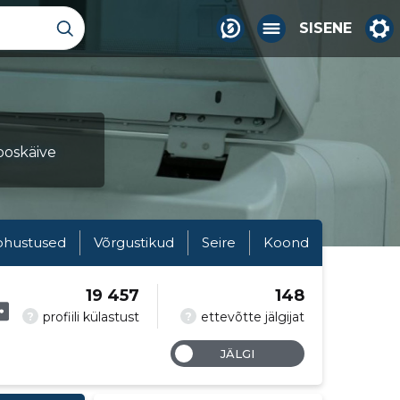
SISENE
ooskäive
ohustused
Võrgustikud
Seire
Koond
19 457
148
?
?
profiili külastust
ettevõtte jälgijat
JÄLGI