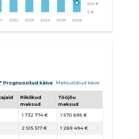
* Prognoositud käive
Maksustatud käive
ajaid
Riiklikud
Tööjõu
maksud
maksud
1 732 774 €
1 570 695 €
2 515 517 €
1 269 494 €