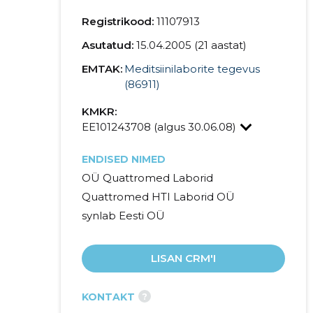
Registrikood:
11107913
Asutatud:
15.04.2005 (21 aastat)
EMTAK:
Meditsiinilaborite tegevus
(86911)
KMKR:
EE101243708 (algus 30.06.08)
ENDISED NIMED
OÜ Quattromed Laborid
Quattromed HTI Laborid OÜ
synlab Eesti OÜ
LISAN CRM'I
?
KONTAKT