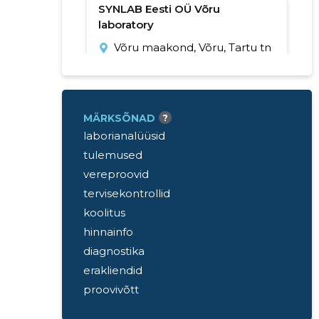
SYNLAB Eesti OÜ Võru
laboratory
Võru maakond, Võru, Tartu tn
9
+372 640 8231
Lahtiolekuajad:
MÄRKSÕNAD
?
Avatud
Suletakse 15:30
laborianalüüsid
tulemused
vereproovid
SYNLAB mere pst
tervisekontrollid
Tallinn, Kesklinn, Mere pst 10
koolitus
Lahtiolekuajad:
hinnainfo
Avatud
Suletakse kell 20
diagnostika
erakliendid
Synlab Kawe
proovivõtt
teeninduspunktid
Tallinn, Kesklinn, Pärnu mnt.