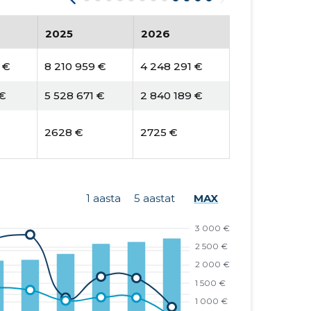
2025
2026
 €
8 210 959 €
4 248 291 €
 €
5 528 671 €
2 840 189 €
2628 €
2725 €
1 aasta
5 aastat
MAX