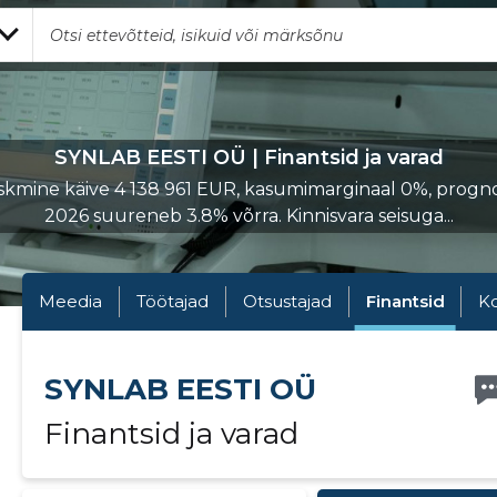
SYNLAB EESTI OÜ | Finantsid ja varad
kmine käive 4 138 961 EUR, kasumimarginaal 0%, progn
2026 suureneb 3.8% võrra. Kinnisvara seisuga...
Meedia
Töötajad
Otsustajad
Finantsid
K
SYNLAB EESTI OÜ
Finantsid ja varad