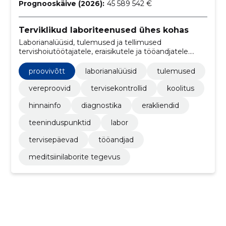
Prognooskäive (2026):
45 589 542 €
Terviklikud laboriteenused ühes kohas
Laborianalüüsid, tulemused ja tellimused
tervishoiutöötajatele, eraisikutele ja tööandjatele.
Toetame ka ennetavaid tervisekontrolle ja
tervisepäevi.
proovivõtt
laborianalüüsid
tulemused
vereproovid
tervisekontrollid
koolitus
hinnainfo
diagnostika
erakliendid
teeninduspunktid
labor
tervisepäevad
tööandjad
meditsiinilaborite tegevus