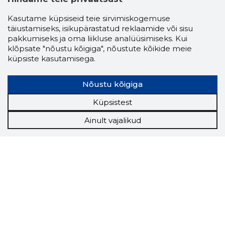
Kasutame küpsiseid teie sirvimiskogemuse
täiustamiseks, isikupärastatud reklaamide või sisu
pakkumiseks ja oma liikluse analüüsimiseks. Kui
klõpsate "nõustu kõigiga", nõustute kõikide meie
küpsiste kasutamisega.
Nõustu kõigiga
Küpsistest
Ainult vajalikud
Storybook
Chrome laiendus