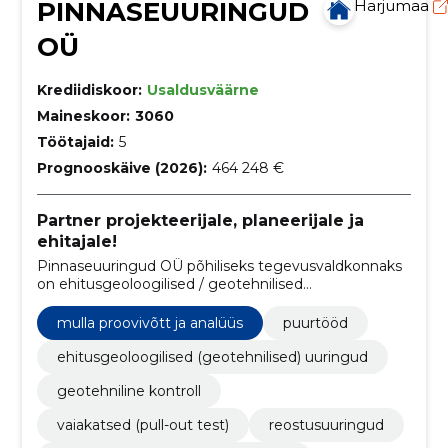
PINNASEUURINGUD
Harjumaa
OÜ
Krediidiskoor:
Usaldusväärne
Maineskoor:
3060
Töötajaid:
5
Prognooskäive (2026):
464 248 €
Partner projekteerijale, planeerijale ja
ehitajale!
Pinnaseuuringud OÜ põhiliseks tegevusvaldkonnaks
on ehitusgeoloogilised / geotehnilised
pinnaseuuringud hoonete ja rajatiste
projekteerimiseks, ehitamiseks ning
mulla proovivõtt ja analüüs
puurtööd
rekonstrueerimiseks.
ehitusgeoloogilised (geotehnilised) uuringud
geotehniline kontroll
vaiakatsed (pull-out test)
reostusuuringud