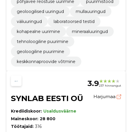
põhjavee reostuse uurimine
puurimistööd
geoloogilised uuringud
mullauuringud
väliuuringud
laboratoorsed testid
kohapealne uurimine
mineraaluuringud
tehnoloogiline puurimine
geoloogiline puurimine
keskkonnaproovide võtmine
3.9
237 hinnangut
SYNLAB EESTI OÜ
Harjumaa
Krediidiskoor:
Usaldusväärne
Maineskoor:
28 800
Töötajaid:
316