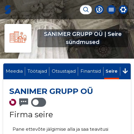
SANIMER GRUPP OÜ | Seire
sündmused
Meedia
Töötajad
Otsustajad
Finantsid
Seire
SANIMER GRUPP OÜ
Firma seire
Pane ettevõte jälgimise alla ja saa teavitusi