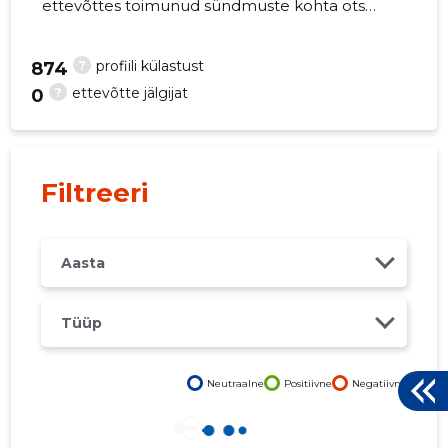
ettevõttes toimunud sündmuste kohta otse
oma mobiili, veebi või emailile. Õiged otsused
õigel ajal!
?
profiili külastust
874
?
ettevõtte jälgijat
0
-105
Filtreeri
Aasta
Tüüp
Neutraalne
Positiivne
Negatiivne