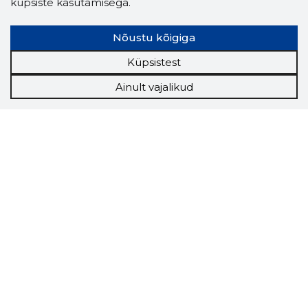
küpsiste kasutamisega.
Nõustu kõigiga
Küpsistest
Ainult vajalikud
Storybook
Chrome laiendus