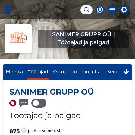
SANIMER GRUPP OÜ |
Töötajad ja palgad
Meedia
Töötajad
Otsustajad
Finantsid
Seire
SANIMER GRUPP OÜ
Töötajad ja palgad
?
profiili külastust
875