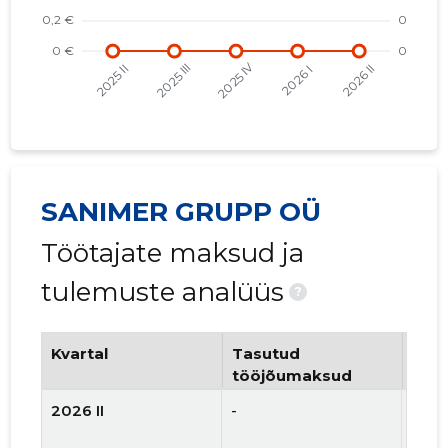
SANIMER GRUPP OÜ
Töötajate maksud ja
tulemuste analüüs
?
Kvartal
Tasutud
Tööt
tööjõumaksud
arv
2026 II
-
-