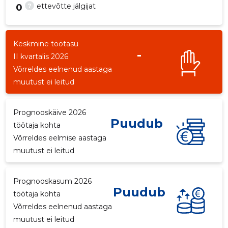
?
ettevõtte jälgijat
0
Keskmine töötasu
-
-105
II kvartalis 2026
Võrreldes eelnenud aastaga
muutust ei leitud
Prognooskäive 2026
Puudub
töötaja kohta
Võrreldes eelmise aastaga
muutust ei leitud
Prognooskasum 2026
Puudub
töötaja kohta
Võrreldes eelnenud aastaga
muutust ei leitud