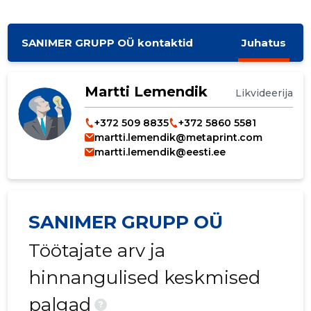
SANIMER GRUPP OÜ kontaktid
Juhatus
Martti Lemendik
Likvideerija
+372 509 8835
+372 5860 5581
martti.lemendik@metaprint.com
martti.lemendik@eesti.ee
SANIMER GRUPP OÜ
Töötajate arv ja
hinnangulised keskmised
palgad
?