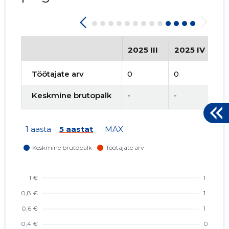
2025 III
2025 IV
2
Töötajate arv
0
0
0
Keskmine brutopalk
-
-
-
1 aasta
5 aastat
MAX