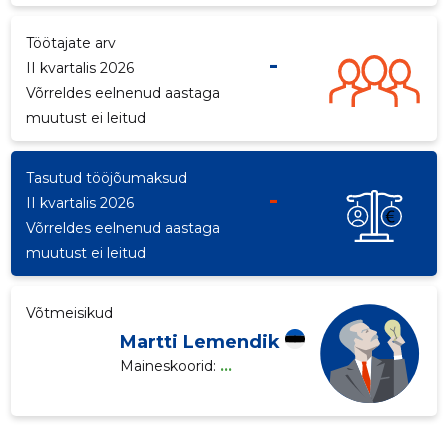
p
Töötajate arv
-
II kvartalis 2026
Võrreldes eelnenud aastaga
muutust ei leitud
Tasutud tööjõumaksud
-
II kvartalis 2026
Võrreldes eelnenud aastaga
muutust ei leitud
Võtmeisikud
Martti Lemendik
Maineskoorid:
...