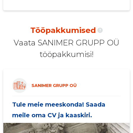
2020 III
-
-
2020 II
-
-
Tööpakkumised
?
2020 I
-
-
Vaata SANIMER GRUPP OÜ
2019 IV
-
-
tööpakkumisi!
2019 III
-
-
2019 II
-
-
2019 I
-
-
SANIMER GRUPP OÜ
2018 IV
-
-
Tule meie meeskonda! Saada
2018 III
-
-
meile oma CV ja kaaskiri.
2018 II
-
-