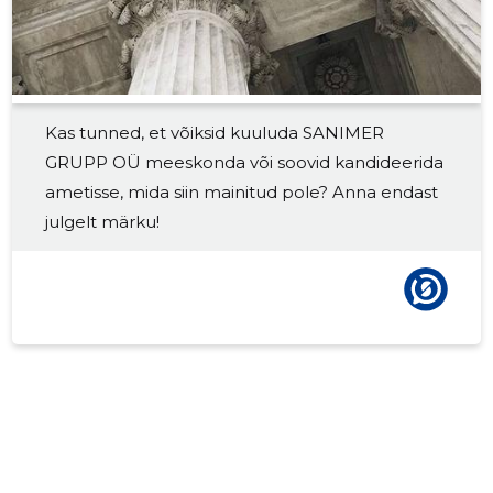
2018 I
-
-
2017 IV
-
-
2017 III
-
-
Kas tunned, et võiksid kuuluda SANIMER
2017 II
-
-
GRUPP OÜ meeskonda või soovid kandideerida
2017 I
-
-
ametisse, mida siin mainitud pole? Anna endast
julgelt märku!
2016 IV
-
-
2016 III
-
-
2016 II
-
-
2016 I
-
-
2015 IV
-
-
2015 III
-
-