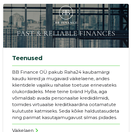
Teenused
BB Finance OÜ pakub Raha24 kaubamärgi
kaudu kiireid ja mugavaid väikelaene, andes
klientidele vajaliku rahalise toetuse erinevateks
olukordadeks. Meie teine bränd HyBa, aga
võimaldab avada personaalse krediidilimiidi,
toimides virtuaalse krediitkaardina ootamatute
kulutuste katmiseks. Seda kõike haldustasudeta
ning parimat kasutajamugavust silmas pidades.
Väikelaen