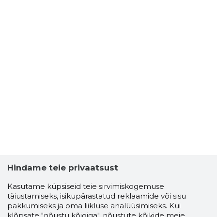
Hindame teie privaatsust
Kasutame küpsiseid teie sirvimiskogemuse
täiustamiseks, isikupärastatud reklaamide või sisu
pakkumiseks ja oma liikluse analüüsimiseks. Kui
klõpsate "nõustu kõigiga", nõustute kõikide meie