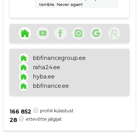
terrible. Never again!
p
Allikas:google.com
Arnold Sven Kalle
6 aastat tagasi
Kudrjavtsev
bbfinancegroup.ee
Allikas:google.com
raha24.ee
hyba.ee
bbfinance.ee
VAATA ROHKEM
?
profiili külastust
166 852
?
ettevõtte jälgijat
28