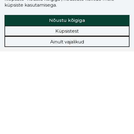
küpsiste kasutamisega.
Nõustu kõigiga
Küpsistest
Ainult vajalikud
Storybook
Chrome laiendus