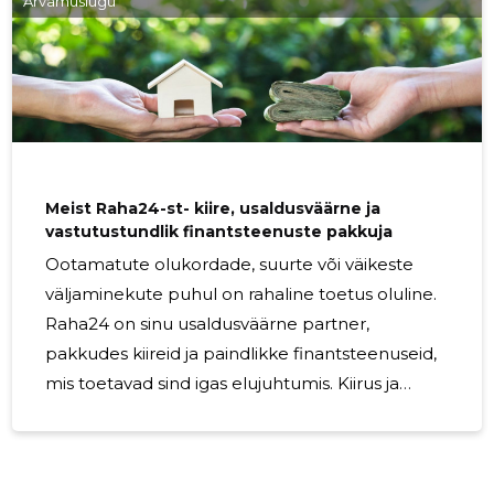
Arvamuslugu
ja lihtsalt. Kuna auto on oluline osa meie igapäevaelust,
aitab autolaen sul tagada liikumisvabaduse ja mugavuse
ilma
Meist Raha24-st- kiire, usaldusväärne ja
vastutustundlik finantsteenuste pakkuja
Ootamatute olukordade, suurte või väikeste
väljaminekute puhul on rahaline toetus oluline.
Raha24 on sinu usaldusväärne partner,
pakkudes kiireid ja paindlikke finantsteenuseid,
mis toetavad sind igas elujuhtumis. Kiirus ja
mugavus käeulatuses Kiire rahaline tugi võib
olla hädavajalik ning Raha24 mõistab seda. Meie
teenused võimaldavad sul saada laenu kätte