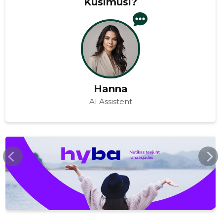
Küsimusi?
Hanna
AI Assistent
HYBA.EE