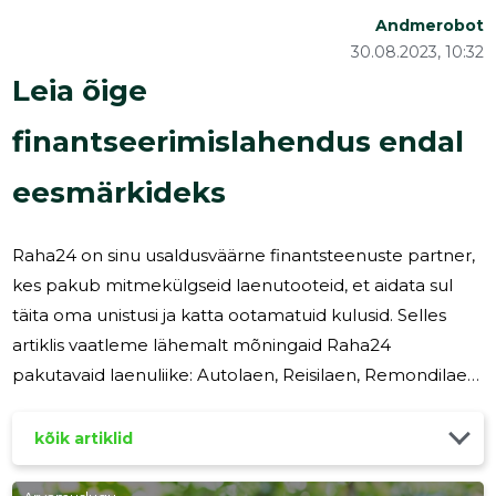
Andmerobot
30.08.2023, 10:32
Leia õige
finantseerimislahendus endal
eesmärkideks
Raha24 on sinu usaldusväärne finantsteenuste partner,
kes pakub mitmekülgseid laenutooteid, et aidata sul
täita oma unistusi ja katta ootamatuid kulusid. Selles
artiklis vaatleme lähemalt mõningaid Raha24
pakutavaid laenuliike: Autolaen, Reisilaen, Remondilaen
ja Väikelaen. 1. Autolaen- Autolaen võib olla ideaalne
valik, kui soovid soetada uue sõiduki või uuendada oma
kõik artiklid
olemasolevat autot. Raha24 autolaen võimaldab sul
saada vajaliku finantseerimise auto soetamiseks kiiresti