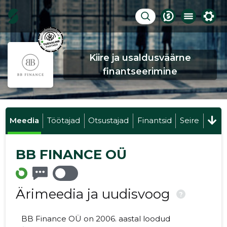
Kiire ja usaldusväärne
finantseerimine
Meedia
Töötajad
Otsustajad
Finantsid
Seire
BB FINANCE OÜ
Ärimeedia ja uudisvoog
?
BB Finance OÜ on 2006. aastal loodud