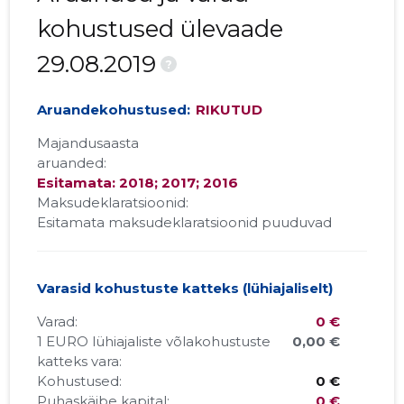
kohustused ülevaade
29.08.2019
?
Aruandekohustused:
RIKUTUD
Majandusaasta
aruanded:
Esitamata: 2018; 2017; 2016
Maksudeklaratsioonid:
Esitamata maksudeklaratsioonid puuduvad
Varasid kohustuste katteks (lühiajaliselt)
Varad:
0 €
1 EURO lühiajaliste võlakohustuste
0,00 €
katteks vara:
Kohustused:
0 €
Puhaskäibe kapital:
0 €