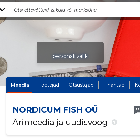
personali valik
Meedia
Töötajad
Otsustajad
Finantsid
K
NORDICUM FISH OÜ
Ärimeedia ja uudisvoog
?