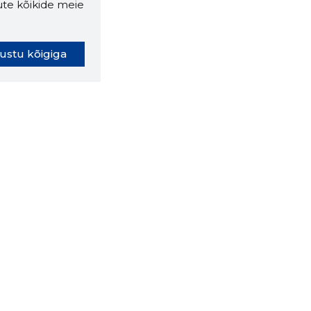
ute kõikide meie
ustu kõigiga
oki laiendus ütleb Sulle, mis