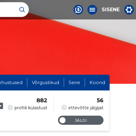
SISENE
ohustused
Võrgustikud
Seire
Koond
882
56
?
?
profiili külastust
ettevõtte jälgijat
JÄLGI