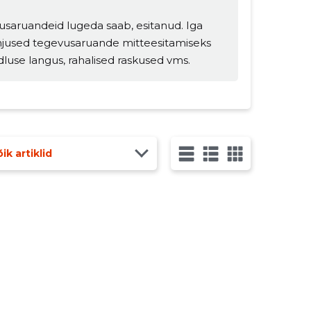
usaruandeid lugeda saab, esitanud. Iga
hjused tegevusaruande mitteesitamiseks
dluse langus, rahalised raskused vms.
ik artiklid