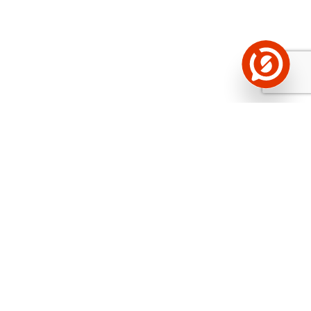
Näed helistaja tausta!
Storybooki Äpp toob