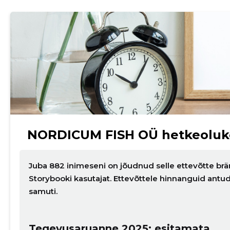
NORDICUM FISH OÜ hetkeoluk
Juba 882 inimeseni on jõudnud selle ettevõtte brä
Storybooki kasutajat. Ettevõttele hinnanguid ant
samuti.
Tegevusaruanne 2025: esitamata