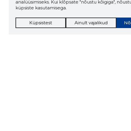
analüüsimiseks. Kui klõpsate "nõustu kõigiga", nõust
küpsiste kasutamisega.
Küpsistest
Ainult vajalikud
Nõ
Storybo