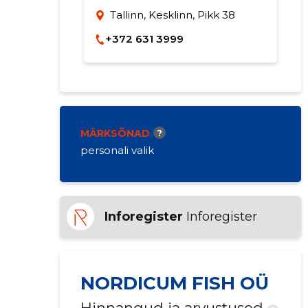
Tallinn, Kesklinn, Pikk 38
+372 631 3999
MÄRKSÕNAD
?
personali valik
Inforegister
Inforegister
NORDICUM FISH OÜ
Hinnangud ja arvustused