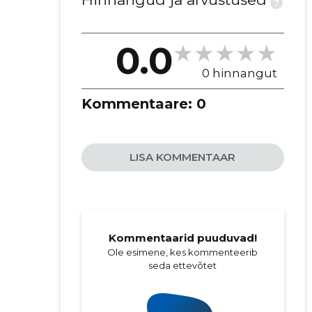
?
0.0
0 hinnangut
Kommentaare:
0
LISA KOMMENTAAR
Kommentaarid puuduvad!
Ole esimene, kes kommenteerib
seda ettevõtet