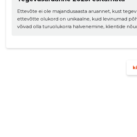
Ettevõte ei ole majandusaasta aruannet, kust tegev
ettevõtte olukord on unikaalne, kuid levinumad põ
võivad olla turuolukorra halvenemine, klientide nõu
kõ