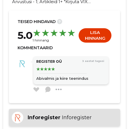
Arvustusi - 1; Artikleid 1+ "Kirjuta VIX
VIIMISTLUS OÜ kohta arvamuslugu!"
TEISED HINDAVAD
?
5
5.0
LISA
HINNANG
1 hinnang
KOMMENTAARID
REGISTER OÜ
3 aastat tagasi
Abivalmis ja kiire teenindus
Inforegister
Inforegister