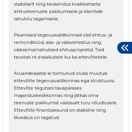
stabiilselt ning keskendus kvaliteetsete
ehitusteenuste pakkumisele ja klientide
rahulolu tagamisele.
Peamised tegevusvaldkonnad olid ehitus- ja
remonditööd, sise- ja välisviimistlus ning
väiksemamahulised ehitusprojektid. Töid
teostati nii eraisikutele kui ka ettevõtetele.
Aruandeaastal ei toimunud olulisi muutusi
ettevõtte tegevusvaldkonnas ega struktuuris.
Ettevõte tegutses tavapärases
majanduskeskkonnas ning jätkas oma
teenuste pakkumist vastavalt turu nõudlusele.
Ettevõtte finantsseisund on stabiilne ning
likviidsus on tagatud.