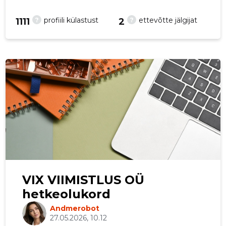
?
?
profiili külastust
ettevõtte jälgijat
1111
2
VIX VIIMISTLUS OÜ
hetkeolukord
Andmerobot
27.05.2026, 10.12