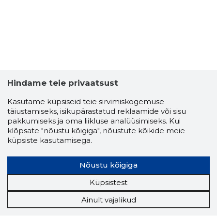
Hindame teie privaatsust
Kasutame küpsiseid teie sirvimiskogemuse
täiustamiseks, isikupärastatud reklaamide või sisu
pakkumiseks ja oma liikluse analüüsimiseks. Kui
klõpsate "nõustu kõigiga", nõustute kõikide meie
küpsiste kasutamisega.
Nõustu kõigiga
Küpsistest
Ainult vajalikud