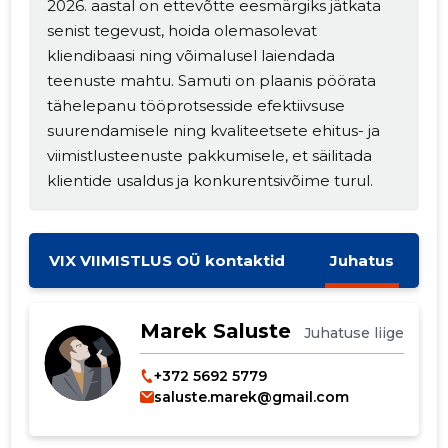
2026. aastal on ettevõtte eesmärgiks jätkata
senist tegevust, hoida olemasolevat
kliendibaasi ning võimalusel laiendada
teenuste mahtu. Samuti on plaanis pöörata
tähelepanu tööprotsesside efektiivsuse
suurendamisele ning kvaliteetsete ehitus- ja
viimistlusteenuste pakkumisele, et säilitada
klientide usaldus ja konkurentsivõime turul.
VIX VIIMISTLUS OÜ kontaktid
Juhatus
Muuda pildi
Marek Saluste
Juhatuse liige
kirjeldust
+372 5692 5779
saluste.marek@gmail.com