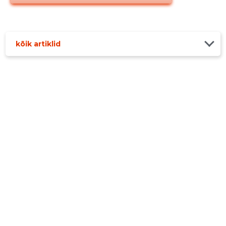
kõik artiklid