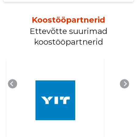
Koostööpartnerid
Ettevõtte suurimad
MUUDA
koostööpartnerid