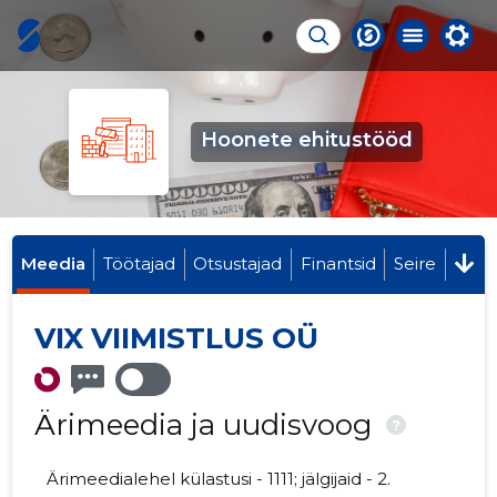
Hoonete ehitustööd
Meedia
Töötajad
Otsustajad
Finantsid
Seire
VIX VIIMISTLUS OÜ
Ärimeedia ja uudisvoog
?
Ärimeedialehel külastusi - 1111; jälgijaid - 2.