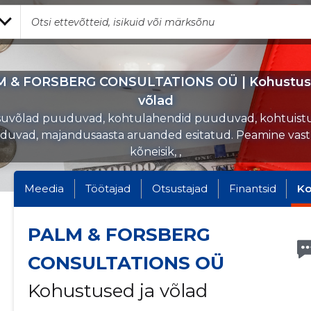
 & FORSBERG CONSULTATIONS OÜ | Kohustus
võlad
uvõlad puuduvad, kohtulahendid puuduvad, kohtuist
uvad, majandusaasta aruanded esitatud. Peamine vas
kõneisik, ,
Meedia
Töötajad
Otsustajad
Finantsid
Ko
PALM & FORSBERG
CONSULTATIONS OÜ
Kohustused ja võlad