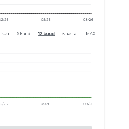
1 kuu
6 kuud
12 kuud
5 aastat
MAX