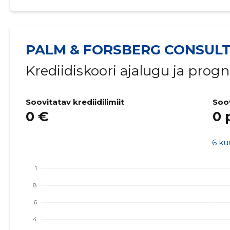
PALM & FORSBERG CONSULT
Krediidiskoori ajalugu ja prog
Soovitatav krediidilimiit
Soo
0 €
0 
6 ku