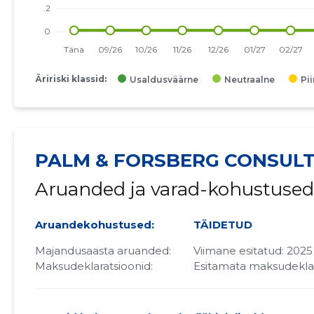
Äririski klassid:
Usaldusväärne
Neutraalne
Pi
PALM & FORSBERG CONSULT
Aruanded ja varad-kohustused
Aruandekohustused:
TÄIDETUD
Majandusaasta aruanded:
Viimane esitatud: 2025
Maksudeklaratsioonid:
Esitamata maksudekla