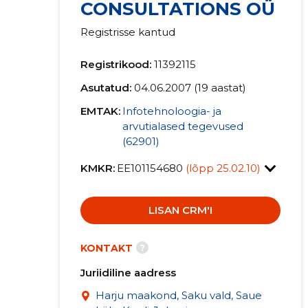
CONSULTATIONS OÜ
Registrisse kantud
Registrikood:
11392115
Asutatud:
04.06.2007 (19 aastat)
EMTAK:
Infotehnoloogia- ja
arvutialased tegevused
(62901)
KMKR:
EE101154680
(lõpp 25.02.10)
LISAN CRM'I
?
KONTAKT
Juriidiline aadress
Harju maakond, Saku vald, Saue