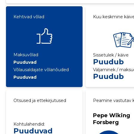
Kehtivad võlad
Kuu keskmine käiv
Maksuvõlad
Sissetulek / käive
Puudub
Puuduvad
Võlausaldajate võlanõuded
Väljaminek / maksu
Puudub
Puuduvad
Otsused ja ettekirjutused
Peamine vastutav k
Pepe Wiking
Forsberg
Kohtulahendid:
Puuduvad