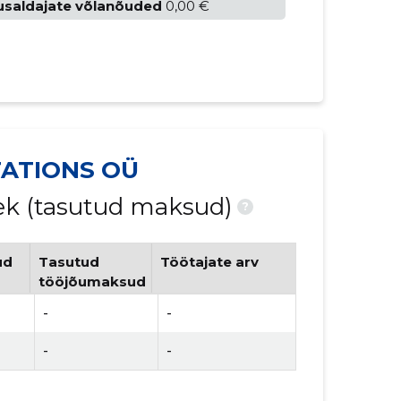
usaldajate võlanõuded
0,00 €
ATIONS OÜ
nek (tasutud maksud)
?
ud
Tasutud
Töötajate arv
tööjõumaksud
-
-
-
-