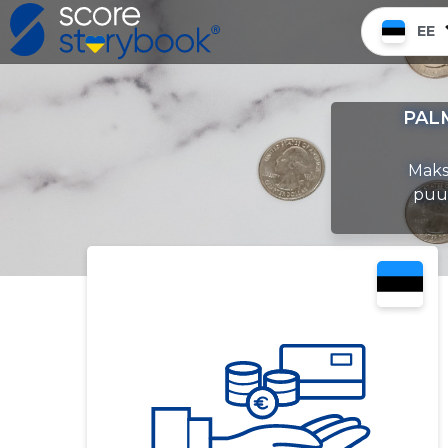
EE
PALM
Maks
puud