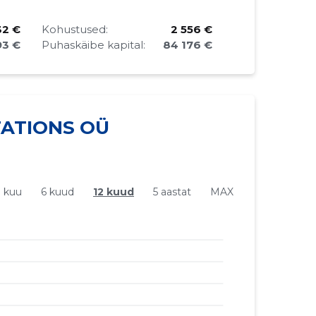
32 €
Kohustused:
2 556 €
93 €
Puhaskäibe kapital:
84 176 €
ATIONS OÜ
1 kuu
6 kuud
12 kuud
5 aastat
MAX