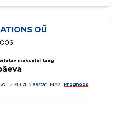
ATIONS OÜ
noos
vitatav maksetähtaeg
päeva
ud
12 kuud
5 aastat
MAX
Prognoos