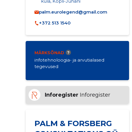
küla, Kopli-Juhani
palm.eurolegend@gmail.com
+372 513 1540
MÄRKSÕNAD
?
infotehnoloogia- ja arvutialased
tegevused
Inforegister
Inforegister
PALM & FORSBERG