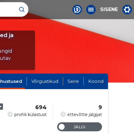
SISENE
ed ja
ungid
tutav
hustused
Võrgustikud
Seire
Koond
694
9
?
?
profiili külastust
ettevõtte jälgijat
JÄLGI