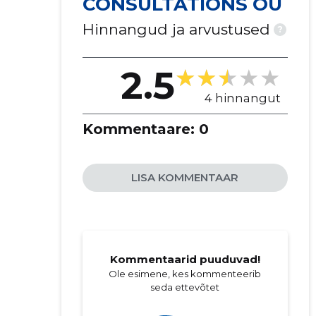
CONSULTATIONS OÜ
Hinnangud ja arvustused
?
2.5
4 hinnangut
Kommentaare:
0
LISA KOMMENTAAR
Kommentaarid puuduvad!
Ole esimene, kes kommenteerib
seda ettevõtet