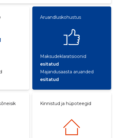
e
Aruandluskohustus
Maksudeklaratsioonid
esitatud
d
Majandusaasta aruanded
esitatud
õneisik
Kinnistud ja hüpoteegid