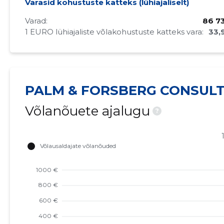
Varasid kohustuste katteks (lühiajaliselt)
Varad:
86 7
1 EURO lühiajaliste võlakohustuste katteks vara:
33,
PALM & FORSBERG CONSULT
Võlanõuete ajalugu
?