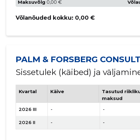
Maksuvõlg
0,00 €
Võla
Võlanõuded kokku:
0,00 €
PALM & FORSBERG CONSULT
Sissetulek (käibed) ja väljami
Kvartal
Käive
Tasutud riiklik
maksud
2026 III
-
-
2026 II
-
-