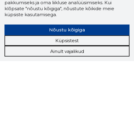
pakkumiseks ja oma liikluse analüüsimiseks. Kui
klõpsate "nõustu kõigiga", nõustute kõikide meie
küpsiste kasutamisega.
Nõustu kõigiga
Küpsistest
Ainult vajalikud
Storybook