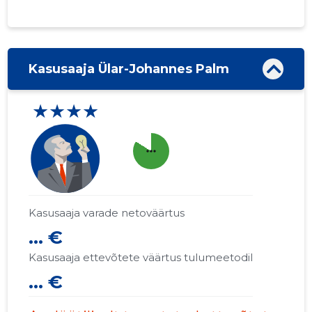
Kasusaaja Ülar-Johannes Palm
★★★★
more_horiz
Kasusaaja varade netoväärtus
... €
Kasusaaja ettevõtete väärtus tulumeetodil
... €