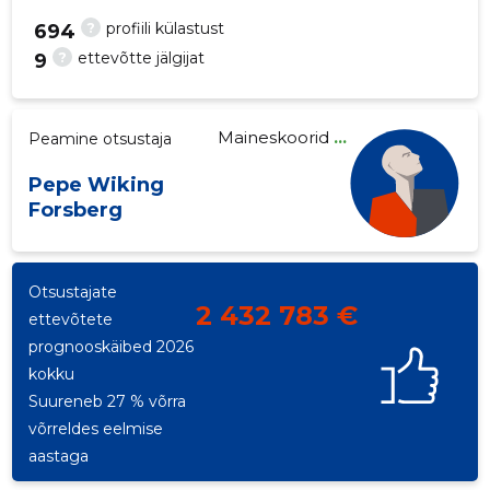
?
profiili külastust
694
?
ettevõtte jälgijat
9
2
Maineskoorid
...
Peamine otsustaja
Pepe Wiking
Forsberg
Otsustajate
2 432 783 €
ettevõtete
prognooskäibed 2026
kokku
Suureneb 27 % võrra
võrreldes eelmise
aastaga