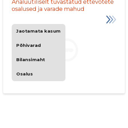
Analüütiliselt tuvastatud ettevõtete
osalused ja varade mahud
Jaotamata kasum
Põhivarad
Bilansimaht
Osalus