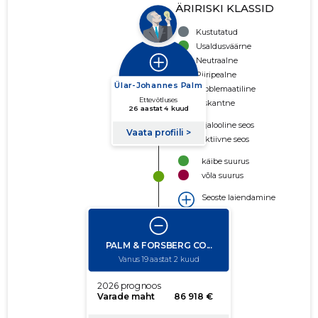
ÄRIRISKI KLASSID
Kustutatud
Usaldusväärne
Neutraalne
Piiripealne
Problemaatiline
Riskantne
Ajalooline seos
Aktiivne seos
käibe suurus
võla suurus
Seoste laiendamine