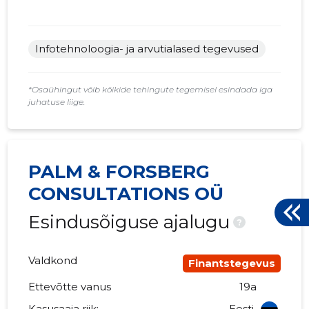
Infotehnoloogia- ja arvutialased tegevused
*Osaühingut võib kõikide tehingute tegemisel esindada iga
juhatuse liige.
PALM & FORSBERG
CONSULTATIONS OÜ
Esindusõiguse ajalugu
?
Valdkond
Finantstegevus
Ettevõtte vanus
19a
Kasusaaja riik:
Eesti