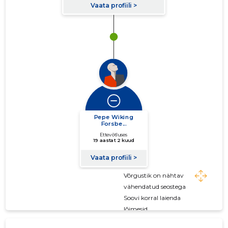
Võrgustik on nähtav
vähendatud seostega
Soovi korral laienda
lõimesid