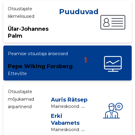
Otsustajate
p
Puuduvad
liikmelisused
Ülar-Johannes
Palm
Peamise otsustaja äriseosed
1
Pepe Wiking Forsberg
Ettevõte
Otsustajate
mõjukaimad
Auris Rätsep
Maineskoorid:
...
äripartnerid
Erki
Vabamets
Maineskoorid:
...