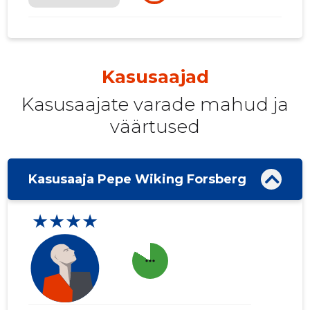
Kasusaajad
Kasusaajate varade mahud ja
väärtused
Kasusaaja Pepe Wiking Forsberg
★★★★
more_horiz