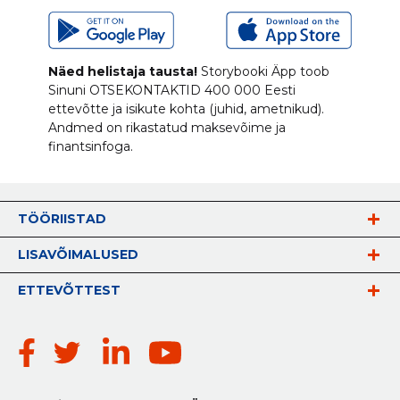
Näed helistaja tausta!
Storybooki Äpp toob
Sinuni
OTSEKONTAKTID
400 000 Eesti
ettevõtte ja isikute kohta (juhid, ametnikud).
Andmed on rikastatud maksevõime ja
finantsinfoga.
TÖÖRIISTAD
LISAVÕIMALUSED
ETTEVÕTTEST