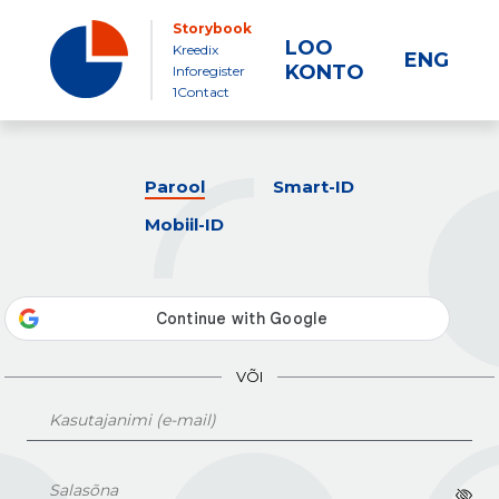
Storybook
LOO
Kreedix
ENG
KONTO
Inforegister
1Contact
Parool
Smart-ID
Mobiil-ID
VÕI