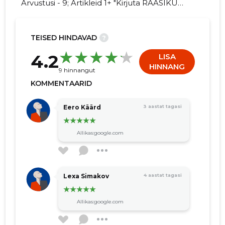
Arvustusi - 9; Artikleid 1+ "Kirjuta RAASIKU
LIHATÖÖSTUS OÜ kohta arvamuslugu!"
TEISED HINDAVAD
?
22
4.2
LISA
HINNANG
9 hinnangut
KOMMENTAARID
Eero Käärd
3 aastat tagasi
Allikas:google.com
Lexa Simakov
4 aastat tagasi
Allikas:google.com