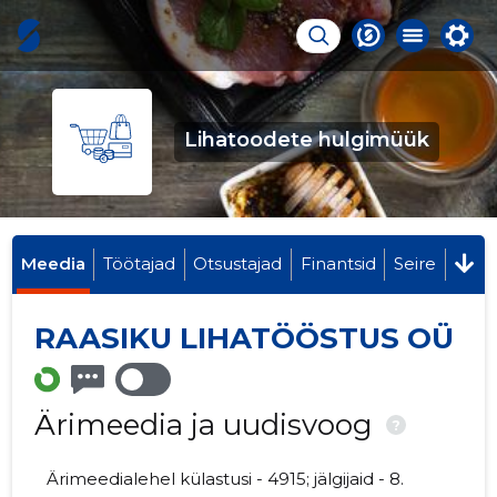
Lihatoodete hulgimüük
Meedia
Töötajad
Otsustajad
Finantsid
Seire
RAASIKU LIHATÖÖSTUS OÜ
Ärimeedia ja uudisvoog
?
Ärimeedialehel külastusi - 4915; jälgijaid - 8.