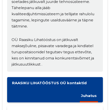
soetades jätkuvalt juurde tehnosüsteeme.
Tähelepanu alla jääb
kvaliteedijuhtimissüsteem ja tellijate rahulolu
tagamine, lepingute usaldusväärne ja täpne
MUUDA
täitmine.
OÜ Raasiku Lihatööstus on jätkuvalt
maksejõuline, piisavate varadega ja kindlatel
turupositsioonidel tegutsev tegus ettevõte,
kes on kinnitanud oma konkurentsivõimet ja
jätkusuutlikkust .
RAASIKU LIHATÖÖSTUS OÜ kontaktid
Juhatus