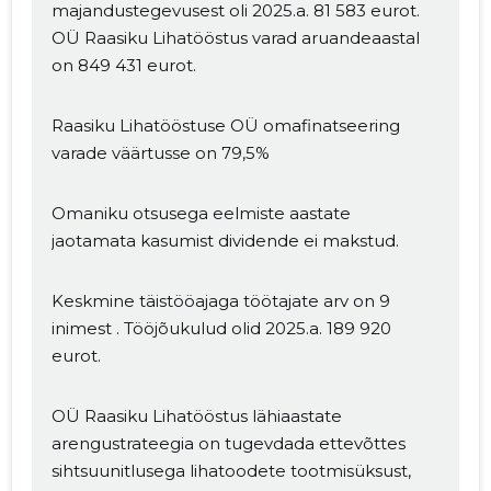
majandustegevusest oli 2025.a. 81 583 eurot.
OÜ Raasiku Lihatööstus varad aruandeaastal
on 849 431 eurot.
Raasiku Lihatööstuse OÜ omafinatseering
varade väärtusse on 79,5%
Omaniku otsusega eelmiste aastate
jaotamata kasumist dividende ei makstud.
Muuda pildi
Keskmine täistööajaga töötajate arv on 9
inimest . Tööjõukulud olid 2025.a. 189 920
kirjeldust
eurot.
OÜ Raasiku Lihatööstus lähiaastate
arengustrateegia on tugevdada ettevõttes
sihtsuunitlusega lihatoodete tootmisüksust,