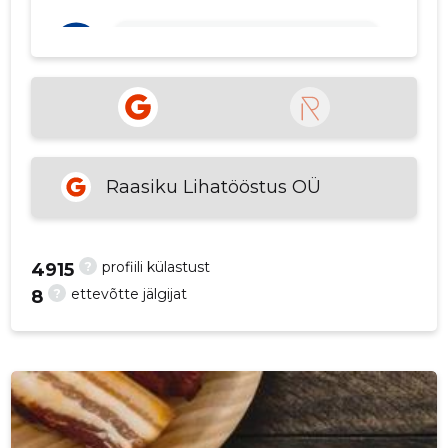
p
Priit müller
6 aastat tagasi
Allikas:google.com
VAATA ROHKEM
Raasiku Lihatööstus OÜ
?
profiili külastust
4915
?
ettevõtte jälgijat
8