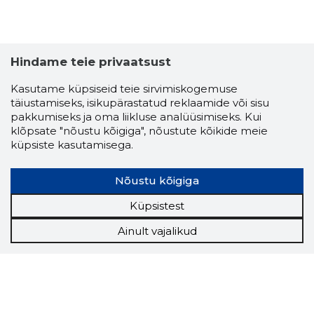
Hindame teie privaatsust
Kasutame küpsiseid teie sirvimiskogemuse
täiustamiseks, isikupärastatud reklaamide või sisu
pakkumiseks ja oma liikluse analüüsimiseks. Kui
klõpsate "nõustu kõigiga", nõustute kõikide meie
küpsiste kasutamisega.
Nõustu kõigiga
Küpsistest
Ainult vajalikud