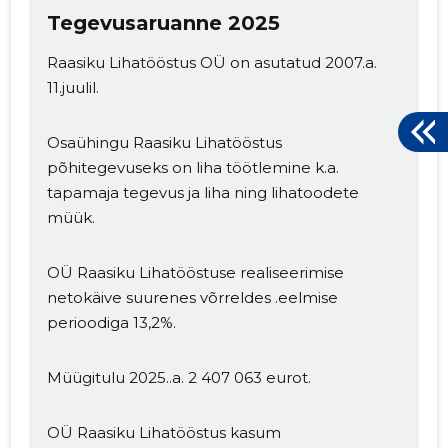
Tegevusaruanne 2025
Raasiku Lihatööstus OÜ on asutatud 2007.a.
11.juulil.
Osaühingu Raasiku Lihatööstus
põhitegevuseks on liha töötlemine k.a.
tapamaja tegevus ja liha ning lihatoodete
müük.
OÜ Raasiku Lihatööstuse realiseerimise
netokäive suurenes võrreldes .eelmise
perioodiga 13,2%.
Müügitulu 2025..a. 2 407 063 eurot.
OÜ Raasiku Lihatööstus kasum