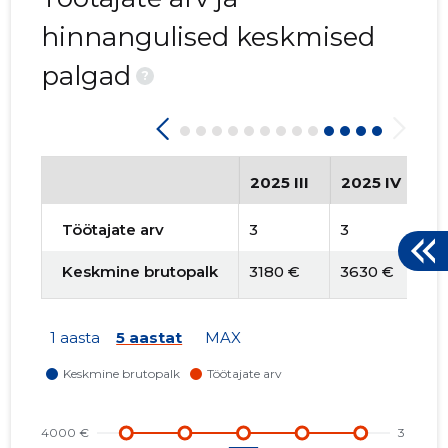
hinnangulised keskmised
palgad
?
2025 III
2025 IV
2
Töötajate arv
3
3
3
Keskmine brutopalk
3180 €
3630 €
3
1 aasta
5 aastat
MAX