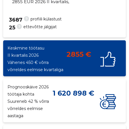
2855 EUR 2026 II kvartalis,
?
profiili külastust
3687
?
ettevõtte jälgijat
25
23
Keskmine töötasu
2855 €
II kvartalis 2026
Vähenes 450 € võrra
võrreldes eelmise kvartaliga
Prognooskäive 2026
1 620 898 €
töötaja kohta
Suureneb 42 % võrra
võrreldes eelmise
aastaga