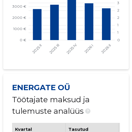
ENERGATE OÜ
Töötajate maksud ja
tulemuste analüüs
?
Kvartal
Tasutud
Tööt