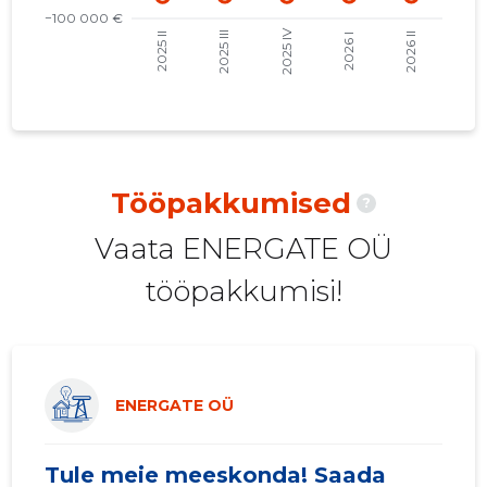
2021 I
23 127 €
5
2020 IV
20 719 €
5
2020 III
19 749 €
5
2020 II
18 775 €
4
Tööpakkumised
?
2020 I
22 192 €
4
Vaata ENERGATE OÜ
2019 IV
16 023 €
4
tööpakkumisi!
2019 III
16 062 €
4
2019 II
15 529 €
4
2019 I
18 802 €
4
ENERGATE OÜ
2018 IV
15 337 €
4
Tule meie meeskonda! Saada