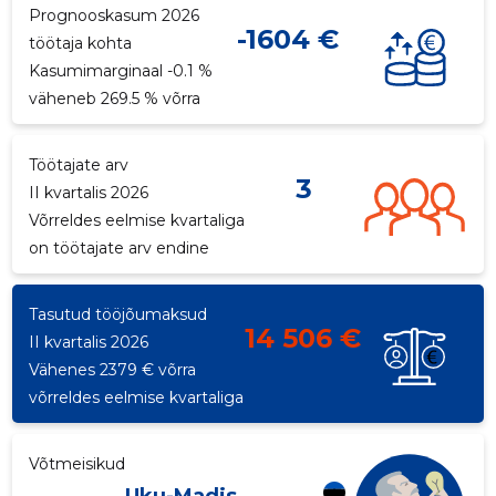
Prognooskasum 2026
-1604 €
p
töötaja kohta
Kasumimarginaal -0.1 %
väheneb 269.5 % võrra
Töötajate arv
3
II kvartalis 2026
Võrreldes eelmise kvartaliga
on töötajate arv endine
Tasutud tööjõumaksud
14 506 €
II kvartalis 2026
Vähenes 2379 € võrra
võrreldes eelmise kvartaliga
Võtmeisikud