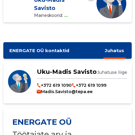
Uku-Madis
Savisto
Maineskoorid:
...
ENERGATE OÜ kontaktid
Juhatus
Uku-Madis Savisto
Juhatuse liige
+372 619 1090
+372 619 1099
Madis.Savisto@tepa.ee
ENERGATE OÜ
Töötajate arv ja