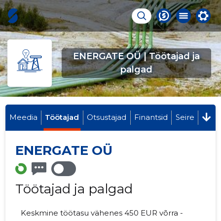
ENERGATE OÜ | Töötajad ja
palgad
Meedia
Töötajad
Otsustajad
Finantsid
Seire
ENERGATE OÜ
Töötajad ja palgad
Keskmine töötasu vähenes 450 EUR võrra -