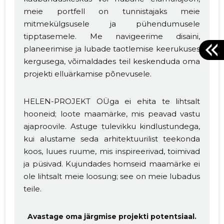
meie portfell on tunnistajaks meie
mitmekülgsusele ja pühendumusele
tipptasemele. Me navigeerime disaini,
planeerimise ja lubade taotlemise keerukuses
kergusega, võimaldades teil keskenduda oma
projekti elluärkamise põnevusele.
HELEN-PROJEKT OÜga ei ehita te lihtsalt
hooneid; loote maamärke, mis peavad vastu
ajaproovile. Astuge tulevikku kindlustundega,
kui alustame seda arhitektuurilist teekonda
koos, luues ruume, mis inspireerivad, toimivad
ja püsivad. Kujundades homseid maamärke ei
ole lihtsalt meie loosung; see on meie lubadus
teile.
Avastage oma järgmise projekti potentsiaal.