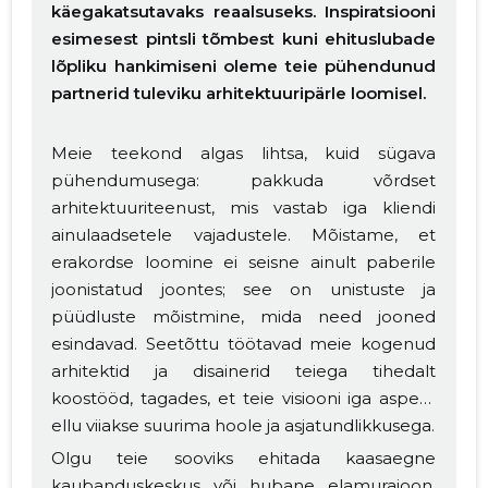
käegakatsutavaks reaalsuseks. Inspiratsiooni
esimesest pintsli tõmbest kuni ehituslubade
lõpliku hankimiseni oleme teie pühendunud
partnerid tuleviku arhitektuuripärle loomisel.
Meie teekond algas lihtsa, kuid sügava
pühendumusega: pakkuda võrdset
arhitektuuriteenust, mis vastab iga kliendi
ainulaadsetele vajadustele. Mõistame, et
erakordse loomine ei seisne ainult paberile
joonistatud joontes; see on unistuste ja
püüdluste mõistmine, mida need jooned
esindavad. Seetõttu töötavad meie kogenud
arhitektid ja disainerid teiega tihedalt
koostööd, tagades, et teie visiooni iga aspekt
ellu viiakse suurima hoole ja asjatundlikkusega.
Olgu teie sooviks ehitada kaasaegne
kaubanduskeskus või hubane elamurajoon,