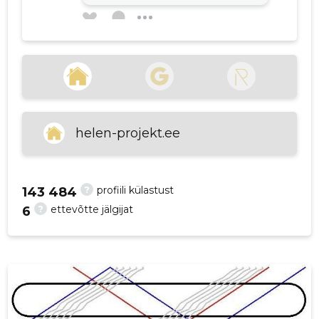
p
egert rohtla
7 aastat tagasi
Allikas:google.com
helen-projekt.ee
VAATA ROHKEM
?
profiili külastust
143 484
?
ettevõtte jälgijat
6