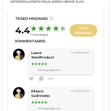
arhitektuurilahendusi alates ideest kuni
projekti realiseerimiseni, sh eritellimusel
arhitektuurikujundust ja ehitusloa taotlemist.
TEISED HINDAVAD
?
22
4.4
LISA
HINNANG
7 hinnangut
KOMMENTAARID
Laane
4 aastat tagasi
SteelProduct
Allikas:google.com
Pēteris
6 aastat tagasi
Gudrinieks
Allikas:google.com