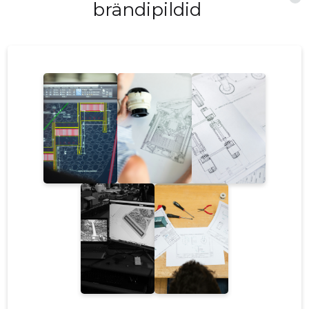
brändipildid
ole lihtsalt trend; see on vajalik lähenemine, et
tagada meie eluruumide vastavus