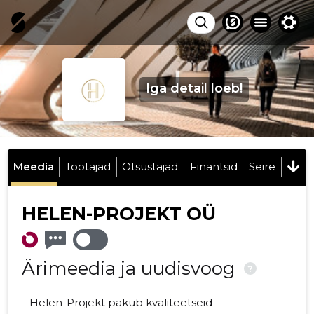
Iga detail loeb!
Meedia
Töötajad
Otsustajad
Finantsid
Seire
HELEN-PROJEKT OÜ
Ärimeedia ja uudisvoog
?
Helen-Projekt pakub kvaliteetseid