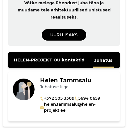
Võtke meiega ühendust juba täna ja
muudame teie arhitektuurilised unistused
reaalsuseks.
UURI LISAKS
HELEN-PROJEKT OÜ kontaktid
Juhatus
Helen Tammsalu
Juhatuse liige
+372 505 3309
5694 0659
helen.tammsalu@helen-
projekt.ee