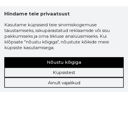
Hindame teie privaatsust
Kasutame küpsiseid teie sirvimiskogemuse
täiustamiseks, isikupärastatud reklaamide või sisu
pakkumiseks ja oma liikluse analüüsimiseks. Kui
klõpsate "nõustu kõigiga", nõustute kõikide meie
küpsiste kasutamisega.
Nõustu kõigiga
Küpsistest
Ainult vajalikud