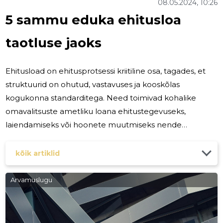
08.05.2024, 10:26
5 sammu eduka ehitusloa
taotluse jaoks
Ehitusload on ehitusprotsessi kriitiline osa, tagades, et
struktuurid on ohutud, vastavuses ja kooskõlas
kogukonna standarditega. Need toimivad kohalike
omavalitsuste ametliku loana ehitustegevuseks,
laiendamiseks või hoonete muutmiseks nende
jurisdiktsioonis. Üldiselt on uute ehitiste puhul,
suuremate renoveerimistööde, struktuurimuutuste ja
kõik artiklid
mõnikord isegi teatud tüüpi remonttööde puhul nõutav
ehitusluba. On oluline kontrollida oma kohaliku
Arvamuslugu
ehitusosakonnaga, et mõista oma projekti konkreetseid
nõudeid. 1. samm: Eeltöö ja hoolsuskohustus Enne mis
tahes ehitusprojekti alustamist on oluline