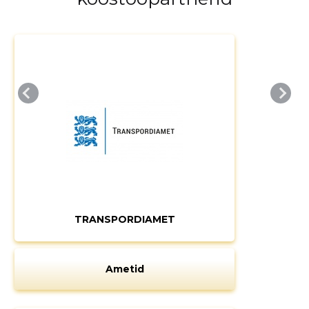
Muuda pildi
kirjeldust
MUUDA
TRANSPORDIAMET
Ametid