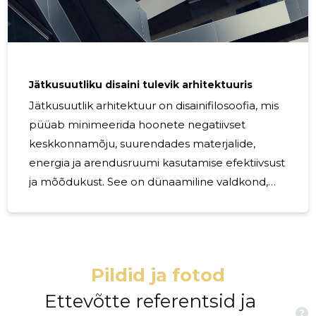
Jätkusuutliku disaini tulevik arhitektuuris
Jätkusuutlik arhitektuur on disainifilosoofia, mis
püüab minimeerida hoonete negatiivset
keskkonnamõju, suurendades materjalide,
energia ja arendusruumi kasutamise efektiivsust
ja mõõdukust. See on dünaamiline valdkond,
mis hõlmab mitmesuguseid praktikaid ja
tehnikaid, mille eesmärk on luua
keskkonnasõbralikke ja ressursitõhusaid
struktuure kogu hoone elutsükli jooksul.
Pildid ja fotod
Ehitatud keskkonnal on sügav mõju meie
looduskeskkonnale, majandusele, tervisele ja
Ettevõtte referentsid ja
?
tootlikkusele. Jätkusuutlik disain arhitektuuris ei