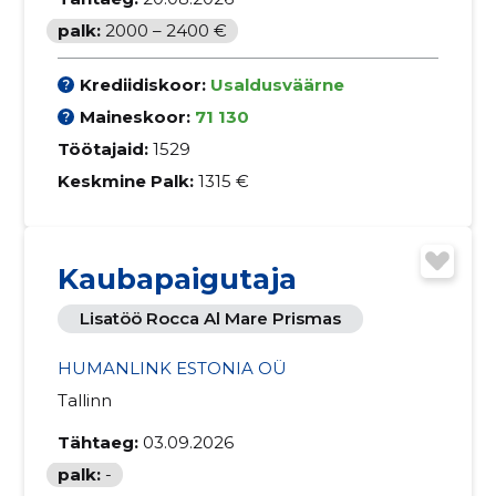
palk:
2000 – 2400 €
Krediidiskoor:
Usaldusväärne
Maineskoor:
71 130
Töötajaid:
1529
Keskmine Palk:
1315 €
Kaubapaigutaja
Lisatöö Rocca Al Mare Prismas
HUMANLINK ESTONIA OÜ
Tallinn
Tähtaeg:
03.09.2026
palk:
-