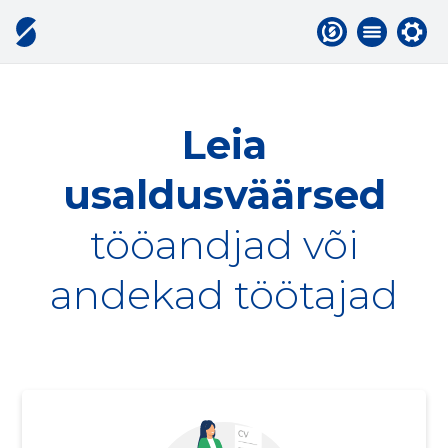
Leia
usaldusväärsed
tööandjad või
andekad töötajad