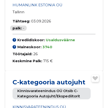
HUMANLINK ESTONIA OÜ
Tallinn
Tähtaeg:
03.09.2026
palk:
-
Krediidiskoor:
Usaldusväärne
Maineskoor:
3740
Töötajaid:
26
Keskmine Palk:
715 €
C-kategooria autojuht
Kinnisvarateenindus OÜ Otsib C-
Kategooria Autojuht/ekspediitorit
KINNISVARATEENINDUS OÜ