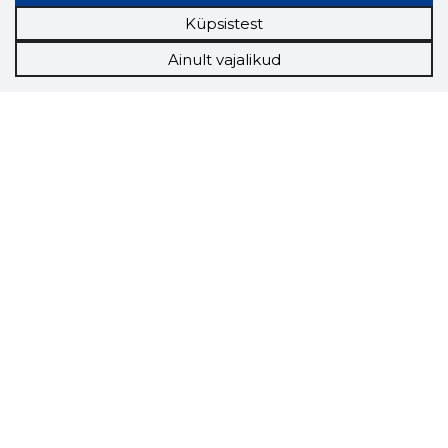
Küpsistest
Ainult vajalikud
Storybook
Chrome laiendus
Storybooki laiendus ütleb Sulle, mis firma
veebilehel Sa parajasti viibid ja kui usaldusväärne
see firma täna on.
LAADI LAIENDUS ALLA
Näed helistaja tausta!
Storybooki Äpp toob
Sinuni
OTSEKONTAKTID
400 000 Eesti
ettevõtte ja isikute kohta (juhid, ametnikud).