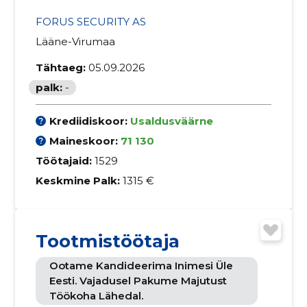
FORUS SECURITY AS
Lääne-Virumaa
Tähtaeg:
05.09.2026
palk:
-
Krediidiskoor:
Usaldusväärne
Maineskoor:
71 130
Töötajaid:
1529
Keskmine Palk:
1315 €
Tootmistöötaja
Ootame Kandideerima Inimesi Üle
Eesti. Vajadusel Pakume Majutust
Töökoha Lähedal.