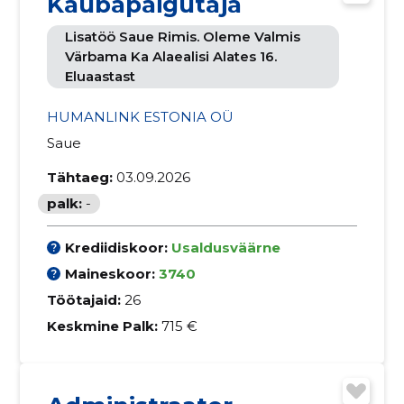
Kaubapaigutaja
Lisatöö Saue Rimis. Oleme Valmis
Värbama Ka Alaealisi Alates 16.
Eluaastast
HUMANLINK ESTONIA OÜ
Saue
Tähtaeg:
03.09.2026
palk:
-
Krediidiskoor:
Usaldusväärne
Maineskoor:
3740
Töötajaid:
26
Keskmine Palk:
715 €