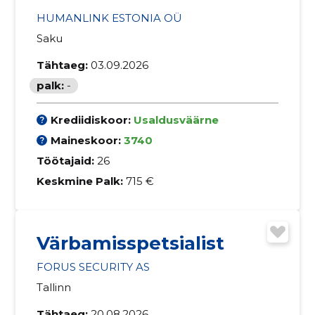
HUMANLINK ESTONIA OÜ
Saku
Tähtaeg:
03.09.2026
palk:
-
Krediidiskoor:
Usaldusväärne
Maineskoor:
3740
Töötajaid:
26
Keskmine Palk:
715 €
Värbamisspetsialist
FORUS SECURITY AS
Tallinn
Tähtaeg:
20.08.2026