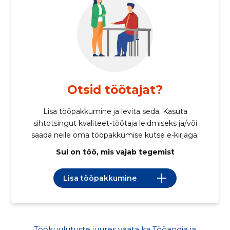
Otsid töötajat?
Lisa tööpakkumine ja levita seda. Kasuta
sihtotsingut kvaliteet-töötaja leidmiseks ja/või
saada neile oma tööpakkumise kutse e-kirjaga.
Sul on töö, mis vajab tegemist
Lisa tööpakkumine
Töökuulutuste juures vaata ka Tööandja ja