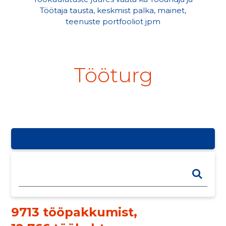
Töötaja tausta, keskmist palka, mainet,
teenuste portfooliot jpm
Tööturg
9713 tööpakkumist
,