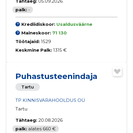
Tähtaeg:
05.09.2026
palk:
-
Krediidiskoor:
Usaldusväärne
Maineskoor:
71 130
Töötajaid:
1529
Keskmine Palk:
1315 €
Puhastusteenindaja
Tartu
TP KINNISVARAHOOLDUS OÜ
Tartu
Tähtaeg:
20.08.2026
palk:
alates 660 €