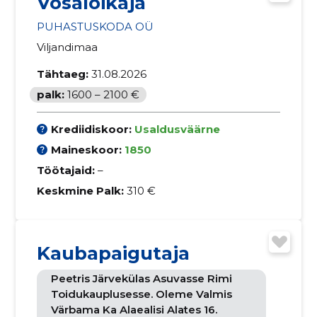
Võsalõikaja
PUHASTUSKODA OÜ
Viljandimaa
Tähtaeg:
31.08.2026
palk:
1600 – 2100 €
Krediidiskoor:
Usaldusväärne
Maineskoor:
1850
Töötajaid:
–
Keskmine Palk:
310 €
Kaubapaigutaja
Peetris Järvekülas Asuvasse Rimi
Toidukauplusesse. Oleme Valmis
Värbama Ka Alaealisi Alates 16.