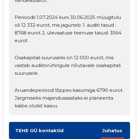
vandeaudiitor.
Perioodil 1.07.2024 kuni 30.06.2025 müügitulu
oli 12 332 eurot, mis jaguneb: 1. auditi tasud :
8768 eurot 2. ülevaatuse teenuse tasud: 3564
eurot
Osakapitali suuruseks on 12 000 eurot, mis
vastab audiitorühingule nõutavale osakapitali
Muuda pildi
suurusele.
kirjeldust
Aruandeperiood lõppes kasumiga 6790 eurot.
Järgmiseks majandusaastaks ei planeerita
käibe olulist kasvu.
TEHE OÜ kontaktid
Juhatus