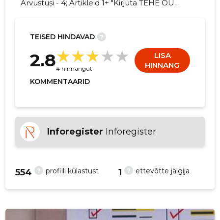
Arvustusi - 4; Artikleid 1+ "Kirjuta TEHE OÜ
kohta arvamuslugu!"
TEISED HINDAVAD
?
7
2.8
LISA
HINNANG
4 hinnangut
KOMMENTAARID
Inforegister
Inforegister
?
?
profiili külastust
ettevõtte jälgija
554
1