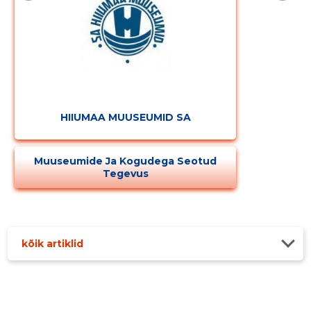
HIIUMAA MUUSEUMID SA
Muuseumide Ja Kogudega Seotud
Tegevus
kõik artiklid