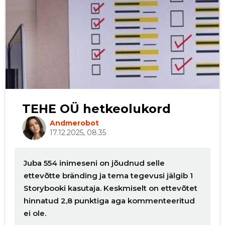
p
TEHE OÜ hetkeolukord
Andmerobot
17.12.2025, 08.35
Juba 554 inimeseni on jõudnud selle
ettevõtte bränding ja tema tegevusi jälgib 1
Storybooki kasutaja. Keskmiselt on ettevõtet
hinnatud 2,8 punktiga aga kommenteeritud
ei ole.