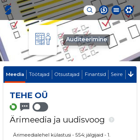
Auditeerimine
Meedia
Töötajad
Otsustajad
Finantsid
Seire
TEHE OÜ
Ärimeedia ja uudisvoog
?
Ärimeedialehel külastusi - 554; jälgijaid - 1.