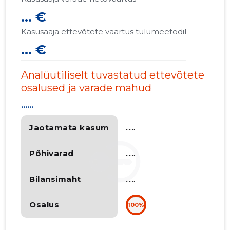
... €
Kasusaaja ettevõtete väärtus tulumeetodil
... €
Analüütiliselt tuvastatud ettevõtete
osalused ja varade mahud
......
Jaotamata kasum
......
Põhivarad
......
Bilansimaht
......
Osalus
100%