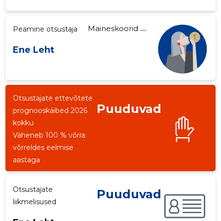
Maineskoorid
...
Peamine otsustaja
Ene Leht
7
Otsustajate ettevõtete
Puuduvad
prognooskäibed 2026
kokku
Väheneb 100 % võrra
võrreldes eelmise
aastaga
Otsustajate
Puuduvad
liikmelisused