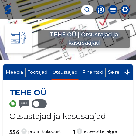
TEHE OÜ | Otsustajad ja
kasusaajad
Meedia
Töötajad
Otsustajad
Finantsid
Seire
TEHE OÜ
Otsustajad ja kasusaajad
?
?
profiili külastust
ettevõtte jälgija
554
1