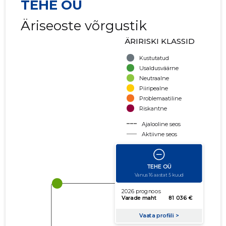
TEHE OÜ
Äriseoste võrgustik
ÄRIRISKI KLASSID
Kustutatud
Usaldusväärne
Neutraalne
Piiripealne
Problemaatiline
Riskantne
Ajalooline seos
Aktiivne seos
käibe suurus
võla suurus
Seoste laiendamine