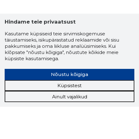
Hindame teie privaatsust
Kasutame küpsiseid teie sirvimiskogemuse
täiustamiseks, isikupärastatud reklaamide või sisu
pakkumiseks ja oma liikluse analüüsimiseks. Kui
klõpsate "nõustu kõigiga", nõustute kõikide meie
küpsiste kasutamisega.
Nõustu kõigiga
Küpsistest
Ainult vajalikud