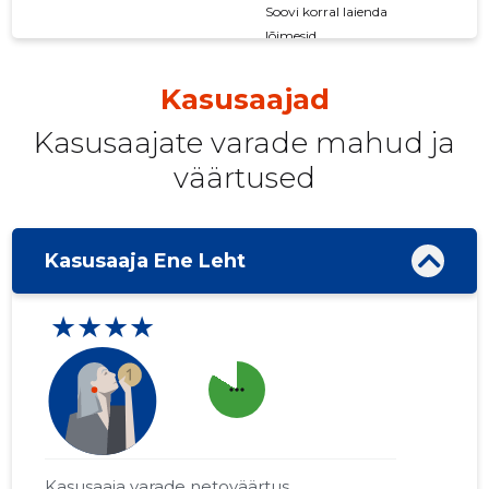
Soovi korral laienda
lõimesid
Kasusaajad
Kasusaajate varade mahud ja
väärtused
Kasusaaja Ene Leht
★★★★
more_horiz
Kasusaaja varade netoväärtus