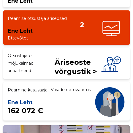
Ene Leht
p
Peamise otsustaja äriseosed
2
Ene Leht
Ettevõtet
Otsustajate
Äriseoste
mõjukaimad
võrgustik >
äripartnerid
Varade netoväärtus
Peamine kasusaaja
Ene Leht
162 072 €