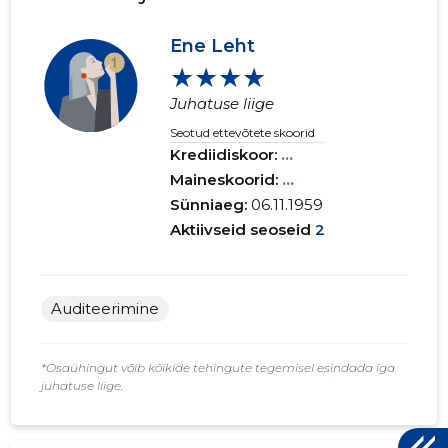
Ene Leht
★★★★
Juhatuse liige
Seotud ettevõtete skoorid
Krediidiskoor:
...
Maineskoorid:
...
Sünniaeg:
06.11.1959
Aktiivseid seoseid
2
Auditeerimine
*Osaühingut võib kõikide tehingute tegemisel esindada iga
juhatuse liige.