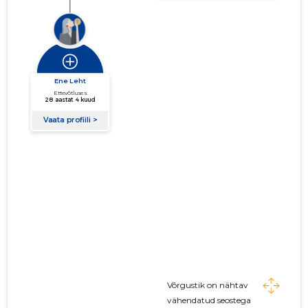
Võrgustik on nähtav
vähendatud seostega