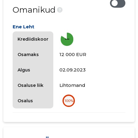
Omanikud
?
Ene Leht
more_horiz
Krediidiskoor
12 000 EUR
Osamaks
02.09.2023
Algus
Lihtomand
Osaluse liik
Osalus
100%