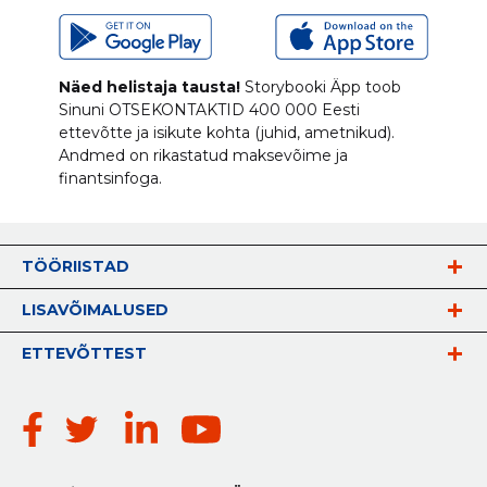
Näed helistaja tausta!
Storybooki Äpp toob
Sinuni
OTSEKONTAKTID
400 000 Eesti
ettevõtte ja isikute kohta (juhid, ametnikud).
Andmed on rikastatud maksevõime ja
finantsinfoga.
TÖÖRIISTAD
LISAVÕIMALUSED
ETTEVÕTTEST