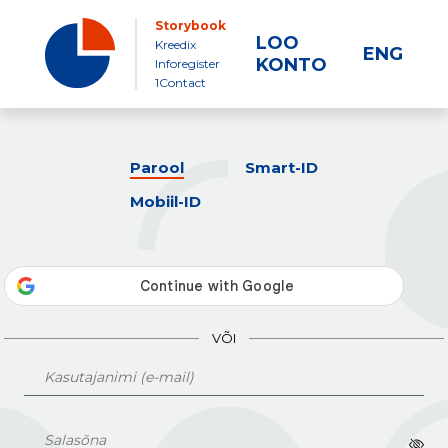
Storybook
LOO
Kreedix
ENG
KONTO
Inforegister
1Contact
Parool
Smart-ID
Mobiil-ID
VÕI