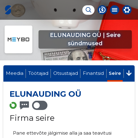
ELUNAUDING OÜ | Seire
sündmused
Meedia
Töötajad
Otsustajad
Finantsid
Seire
ELUNAUDING OÜ
Firma seire
Pane ettevõte jälgimise alla ja saa teavitusi