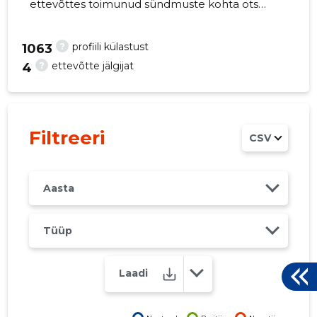
ettevõttes toimunud sündmuste kohta otse
oma mobiili, veebi või emailile. Õiged otsused
õigel ajal!
?
profiili külastust
1063
?
ettevõtte jälgijat
4
3
Filtreeri
CSV
Aasta
Tüüp
Laadi