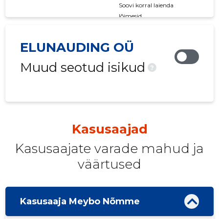
Soovi korral laienda
lõimesid
ELUNAUDING OÜ
Muud seotud isikud
?
Kasusaajad
Kasusaajate varade mahud ja
väärtused
Kasusaaja Meybo Nõmme