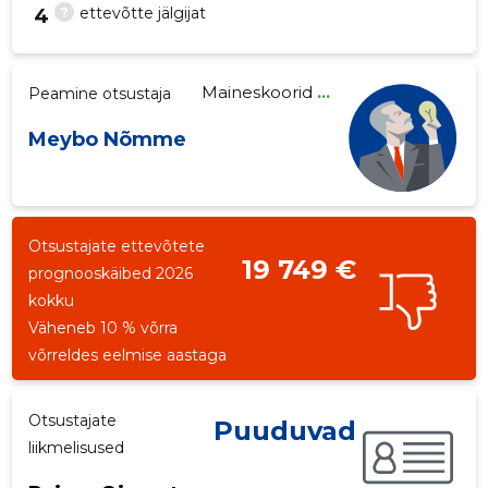
?
ettevõtte jälgijat
4
Maineskoorid
...
Peamine otsustaja
3
Meybo Nõmme
Otsustajate ettevõtete
19 749 €
prognooskäibed 2026
kokku
Väheneb 10 % võrra
võrreldes eelmise aastaga
Otsustajate
Puuduvad
liikmelisused