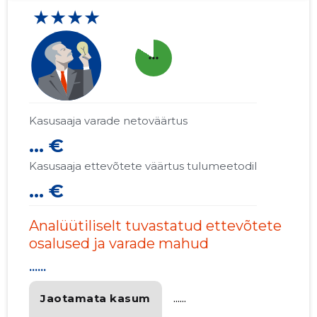
★★★★
more_horiz
Kasusaaja varade netoväärtus
... €
Kasusaaja ettevõtete väärtus tulumeetodil
... €
Analüütiliselt tuvastatud ettevõtete
osalused ja varade mahud
......
Jaotamata kasum
......