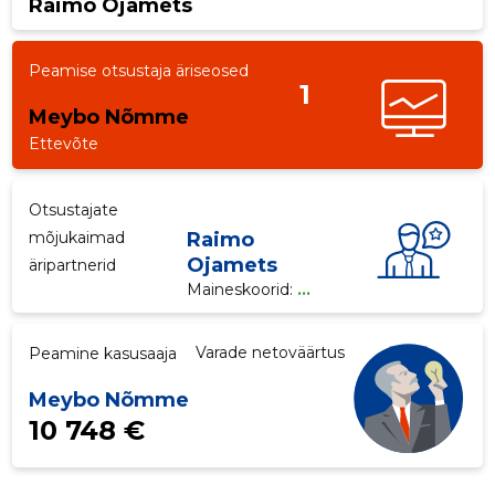
Raimo Ojamets
p
Peamise otsustaja äriseosed
1
Meybo Nõmme
Ettevõte
Otsustajate
mõjukaimad
Raimo
Ojamets
äripartnerid
Maineskoorid:
...
Varade netoväärtus
Peamine kasusaaja
Meybo Nõmme
10 748 €