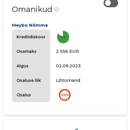
Omanikud
?
Meybo Nõmme
more_horiz
Krediidiskoor
2 556 EUR
Osamaks
02.09.2023
Algus
Lihtomand
Osaluse liik
Osalus
100%