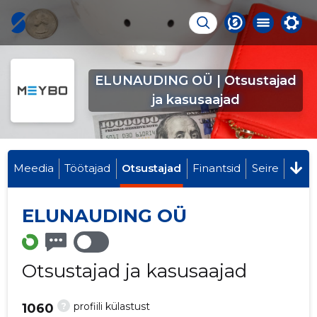
ELUNAUDING OÜ | Otsustajad
ja kasusaajad
Meedia
Töötajad
Otsustajad
Finantsid
Seire
ELUNAUDING OÜ
Otsustajad ja kasusaajad
?
profiili külastust
1060