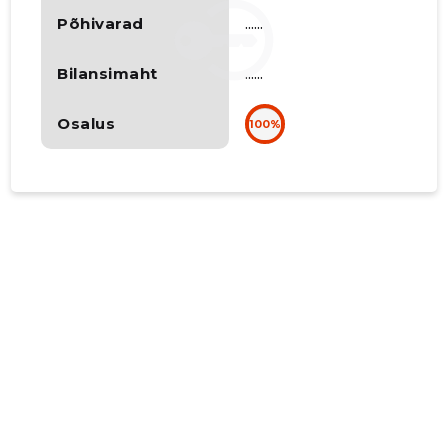
Põhivarad
......
Bilansimaht
......
Osalus
100%