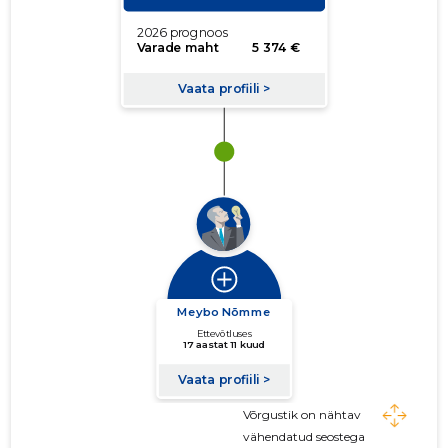
Võrgustik on nähtav
vähendatud seostega