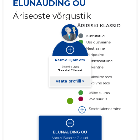
ELUNAUDING OÜ
Äriseoste võrgustik
ÄRIRISKI KLASSID
Kustutatud
Usaldusväärne
Neutraalne
Piiripealne
Problemaatiline
Riskantne
Ajalooline seos
Aktiivne seos
käibe suurus
võla suurus
Seoste laiendamine