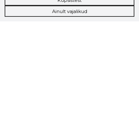
Küpsistest
Ainult vajalikud
Storybook
Chrome laiendus
Storybooki laiendus ütleb Sulle, mis firma
veebilehel Sa parajasti viibid ja kui usaldusväärne
see firma täna on.
LAADI LAIENDUS ALLA