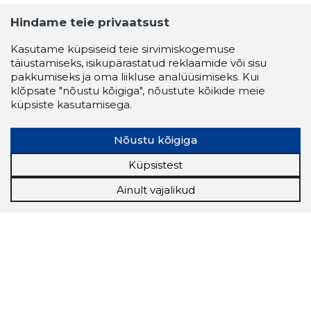
Hindame teie privaatsust
Kasutame küpsiseid teie sirvimiskogemuse
täiustamiseks, isikupärastatud reklaamide või sisu
pakkumiseks ja oma liikluse analüüsimiseks. Kui
klõpsate "nõustu kõigiga", nõustute kõikide meie
küpsiste kasutamisega.
Nõustu kõigiga
Küpsistest
Ainult vajalikud