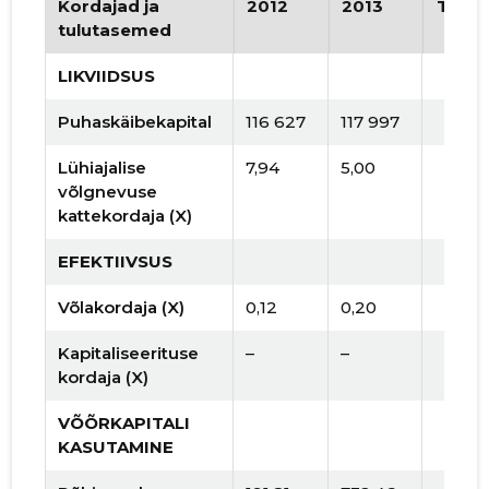
Kordajad ja
2012
2013
Tren
tulutasemed
LIKVIIDSUS
Puhaskäibekapital
116 627
117 997
Lühiajalise
7,94
5,00
võlgnevuse
kattekordaja (X)
EFEKTIIVSUS
Võlakordaja (X)
0,12
0,20
Kapitaliseerituse
–
–
kordaja (X)
VÕÕRKAPITALI
KASUTAMINE