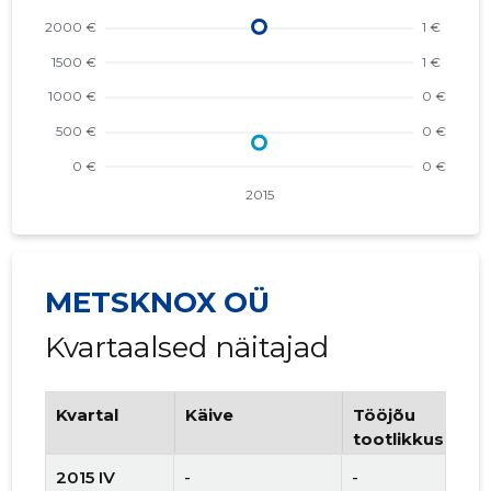
METSKNOX OÜ
Kvartaalsed näitajad
Kvartal
Käive
Tööjõu
tootlikkus
2015 IV
-
-