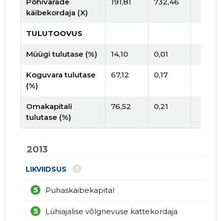
Põhivarade
191,81
732,46
käibekordaja (X)
TULUTOOVUS
Müügi tulutase (%)
14,10
0,01
Koguvara tulutase
67,12
0,17
(%)
Omakapitali
76,52
0,21
tulutase (%)
2013
?
LIKVIIDSUS
5
Puhaskäibekapital
5
Lühiajalise võlgnevuse kattekordaja