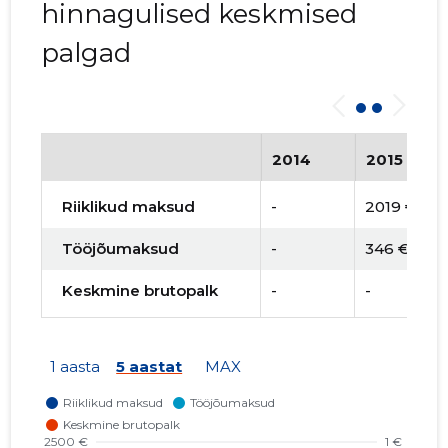
hinnagulised keskmised
palgad
2014
2015
Riiklikud maksud
-
2019 €
Tööjõumaksud
-
346 €
Keskmine brutopalk
-
-
1 aasta
5 aastat
MAX