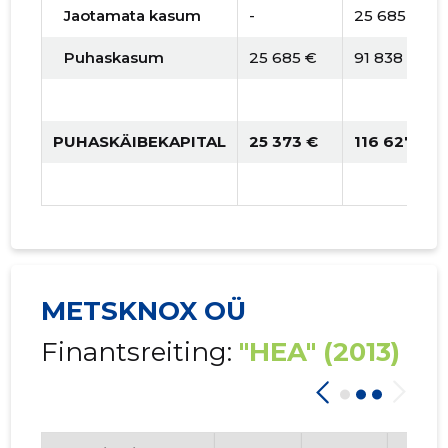
Jaotamata kasum
-
25 685 €
Puhaskasum
25 685 €
91 838 €
PUHASKÄIBEKAPITAL
25 373 €
116 627 €
METSKNOX OÜ
Finantsreiting:
"HEA"
(2013)