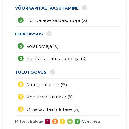
?
VÕÕRKAPITALI KASUTAMINE
5
Põhivarade käibekordaja (X)
?
EFEKTIIVSUS
5
Võlakordaja (X)
5
Kapitaliseerituse kordaja (X)
?
TULUTOOVUS
3
Müügi tulutase (%)
3
Koguvara tulutase (%)
3
Omakapitali tulutase (%)
Mitterahuldav
1
2
3
4
5
Väga hea