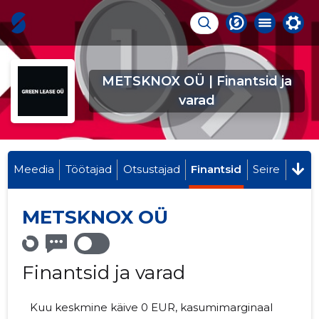
METSKNOX OÜ | Finantsid ja
varad
Meedia
Töötajad
Otsustajad
Finantsid
Seire
METSKNOX OÜ
Finantsid ja varad
Kuu keskmine käive 0 EUR, kasumimarginaal