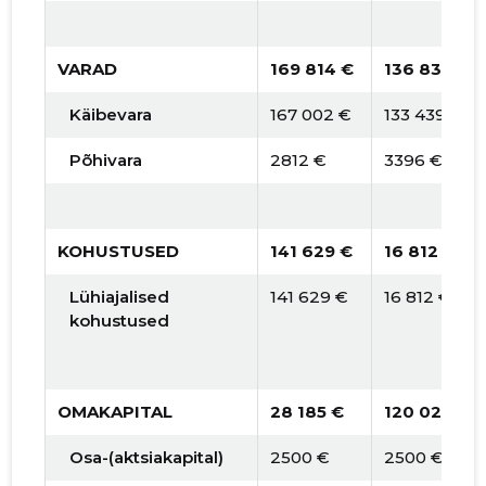
VARAD
169 814 €
136 835 €
Käibevara
167 002 €
133 439 €
Põhivara
2812 €
3396 €
KOHUSTUSED
141 629 €
16 812 €
Lühiajalised
141 629 €
16 812 €
kohustused
OMAKAPITAL
28 185 €
120 023 €
Osa-(aktsiakapital)
2500 €
2500 €