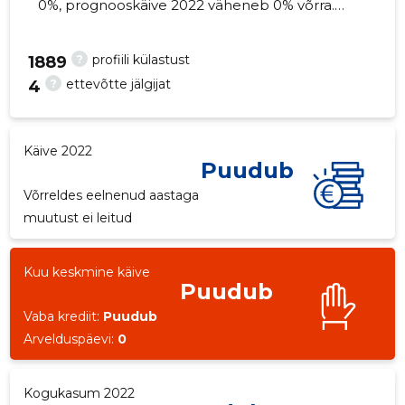
0%, prognooskäive 2022 väheneb 0% võrra.
Kinnisvara seisuga...
?
profiili külastust
1889
?
ettevõtte jälgijat
4
-4
Käive 2022
Puudub
Võrreldes eelnenud aastaga
muutust ei leitud
Kuu keskmine käive
Puudub
Vaba krediit:
Puudub
Arvelduspäevi:
0
Kogukasum 2022