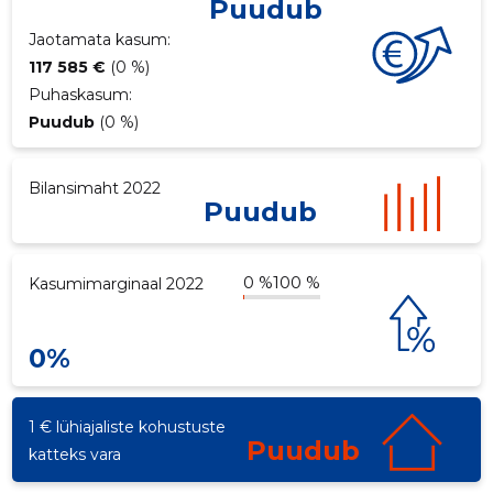
Puudub
ku
Jaotamata kasum:
117 585 €
(0 %)
Puhaskasum:
Puudub
(0 %)
Bilansimaht 2022
Puudub
0 %
100 %
Kasumimarginaal 2022
0%
1 € lühiajaliste kohustuste
Puudub
katteks vara