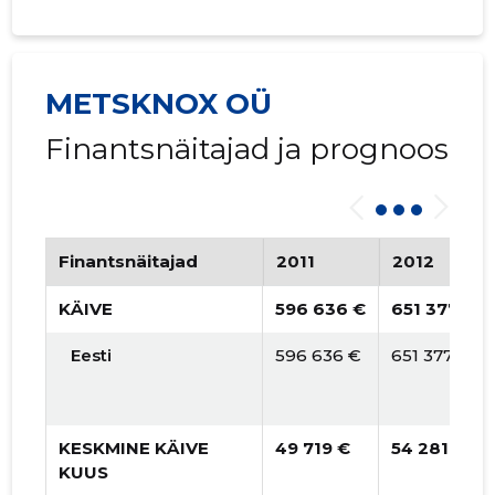
METSKNOX OÜ
Finantsnäitajad ja prognoos
Finantsnäitajad
2011
2012
KÄIVE
596 636 €
651 377 €
Eesti
596 636 €
651 377 €
KESKMINE KÄIVE
49 719 €
54 281 €
KUUS