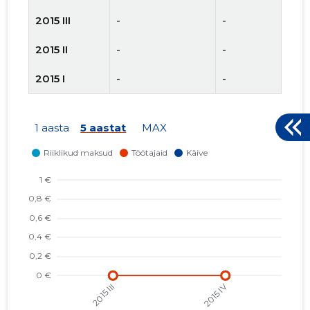
2015 III
-
-
2015 II
-
-
2015 I
-
-
1 aasta
5 aastat
MAX