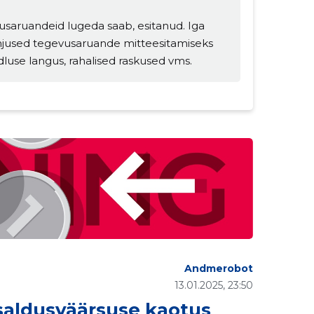
usaruandeid lugeda saab, esitanud. Iga
hjused tegevusaruande mitteesitamiseks
dluse langus, rahalised raskused vms.
Andmerobot
13.01.2025, 23:50
aldusväärsuse kaotus