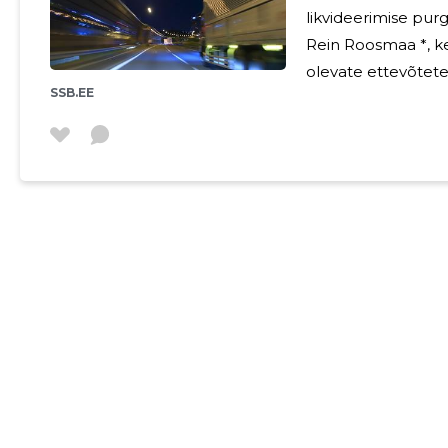
likvideerimise purg
Rein Roosmaa *, kelle 
olevate ettevõtete j
SSB.EE
tänaseks on tal suisa 39 se
muide viimase arua
kuid 2016. aastal l
150000 euro. Kohust