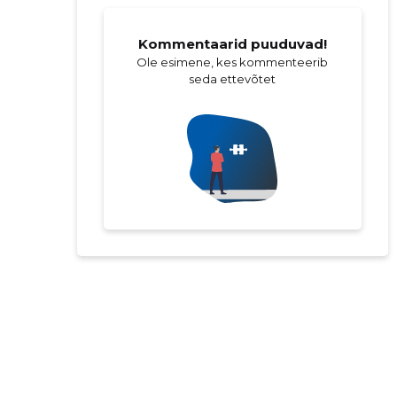
Kommentaarid puuduvad!
Ole esimene, kes kommenteerib
seda ettevõtet