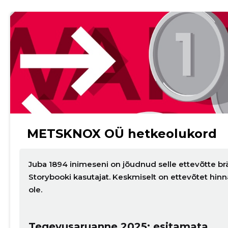
Sinu nimi
taar
METSKNOX OÜ hetkeolukord
Juba 1894 inimeseni on jõudnud selle ettevõtte br
Storybooki kasutajat. Keskmiselt on ettevõtet hin
ole.
Tegevusaruanne 2025: esitamata