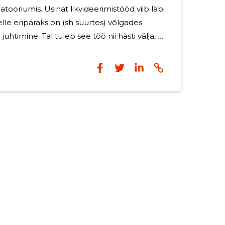
atooriumis. Usinat likvideerimistööd viib läbi
eripäraks on (sh suurtes) võlgades
uhtimine. Tal tuleb see töö nii hästi välja, et
llist ettevõtet. METSKNOX OÜ tegi
nde järgi umbes 1,7 miljonit eurot käivet,
õpetas võlgadega, mis ulatusid üle
usi jagub nii riigi kui võlausaldajate ees ja
üleval on need tänaseni. Ettevõtte endine