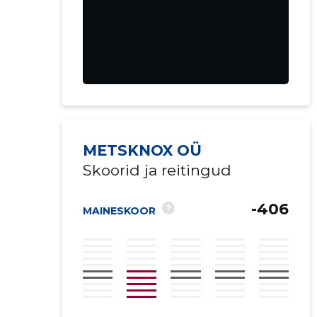
Saaja e-mail
METSKNOX OÜ
Skoorid ja reitingud
Sinu kommen
-406
?
MAINESKOOR