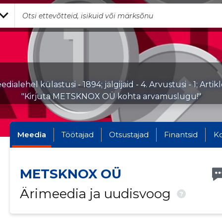
dialehel külastusi - 1894; jälgijaid - 4. Arvustusi - 1; Artik
"Kirjuta METSKNOX OÜ kohta arvamuslugu!"
Meedia
Töötajad
Otsustajad
Finantsid
K
METSKNOX OÜ
Ärimeedia ja uudisvoog
?