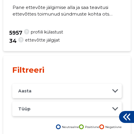
Pane ettevõte jälgimise alla ja saa teavitusi
ettevõttes toimunud sündmuste kohta otse
oma mobiili, veebi või emailile. Õiged otsused
õigel ajal!
?
profiili külastust
47
5957
?
ettevõtte jälgijat
34
Filtreeri
Aasta
Tüüp
Neutraalne
Positiivne
Negatiivne