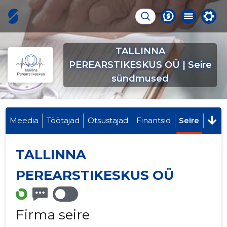
TALLINNA
PEREARSTIKESKUS OÜ | Seire
sündmused
Meedia
Töötajad
Otsustajad
Finantsid
Seire
TALLINNA
PEREARSTIKESKUS OÜ
Firma seire