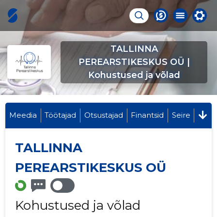
TALLINNA
PEREARSTIKESKUS OÜ |
Kohustused ja võlad
Meedia
Töötajad
Otsustajad
Finantsid
Seire
TALLINNA
PEREARSTIKESKUS OÜ
Kohustused ja võlad