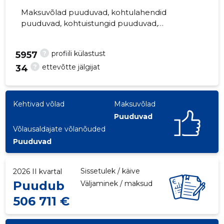
Maksuvõlad puuduvad, kohtulahendid
puuduvad, kohtuistungid puuduvad,
majandusaasta aruanded esitatud. Peamine
vastutav kõneisik,
?
profiili külastust
47
5957
siiri.kapa@perearstikeskus.eu, +372 6377730
?
ettevõtte jälgijat
34
Kehtivad võlad
Maksuvõlad
Puuduvad
Võlausaldajate võlanõuded
Puuduvad
Sissetulek / käive
2026 II kvartal
Puudub
Väljaminek / maksud
506 711 €