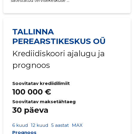
sätestatud tervisekeskuse ...
TALLINNA
PEREARSTIKESKUS OÜ
Krediidiskoori ajalugu ja
prognoos
Soovitatav krediidilimiit
100 000 €
Soovitatav maksetähtaeg
30 päeva
6 kuud
12 kuud
5 aastat
MAX
Prognoos