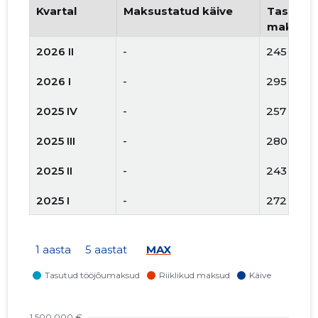
Kvartal
Maksustatud käive
Tasutud 
maksud
2026 II
-
245 515 
2026 I
-
295 983 
2025 IV
-
257 084 
2025 III
-
280 714 
2025 II
-
243 994 
2025 I
-
272 573 
2024 IV
-
207 017 
1 aasta
5 aastat
MAX
2024 III
-
226 072 
2024 II
-
187 999 