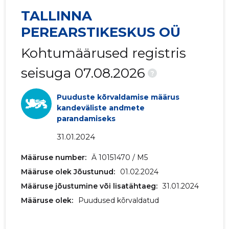
TALLINNA
2018 III
2 787 278 €
279 461 
PEREARSTIKESKUS OÜ
2018 II
1 802 932 €
192 476 
Kohtumäärused registris
2018 I
845 522 €
183 467 
seisuga 07.08.2026
?
2017 IV
2 685 557 €
169 571 €
Puuduste kõrvaldamise määrus
2017 III
1 921 588 €
200 621 
kandeväliste andmete
parandamiseks
2017 II
1 152 766 €
123 243 
31.01.2024
2017 I
444 876 €
110 005 €
Määruse number:
Ä 10151470 / M5
2016 IV
98 373 €
103 355 €
Määruse olek Jõustunud:
01.02.2024
Määruse jõustumine või lisatähtaeg:
31.01.2024
2016 III
121 519 €
127 337 €
Määruse olek:
Puudused kõrvaldatud
2016 II
98 547 €
103 530 