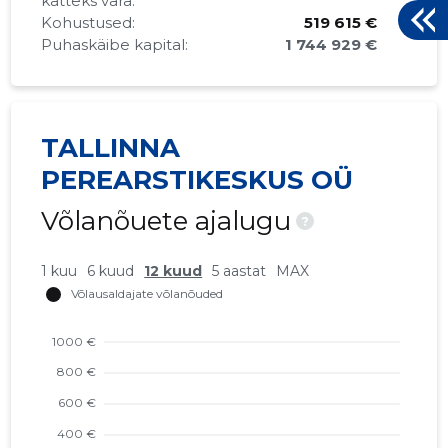
katteks vara:
Kohustused:
519 615 €
Puhaskäibe kapital:
1 744 929 €
TALLINNA
PEREARSTIKESKUS OÜ
Võlanõuete ajalugu
?
1 kuu
6 kuud
12 kuud
5 aastat
MAX