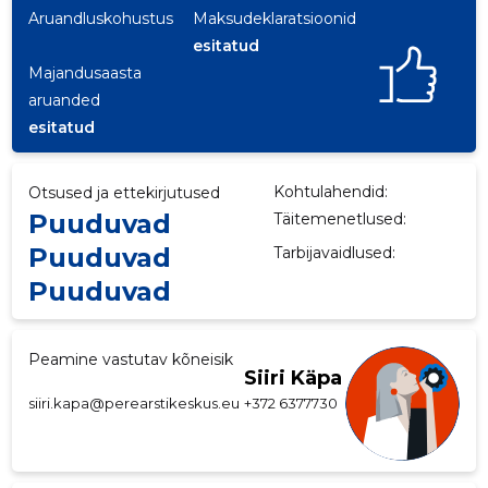
Aruandluskohustus
Maksudeklaratsioonid
p
esitatud
Majandusaasta
aruanded
esitatud
Kohtulahendid:
Otsused ja ettekirjutused
Puuduvad
Täitemenetlused:
Puuduvad
Tarbijavaidlused:
Puuduvad
Peamine vastutav kõneisik
Siiri Käpa
siiri.kapa@perearstikeskus.eu
+372 6377730