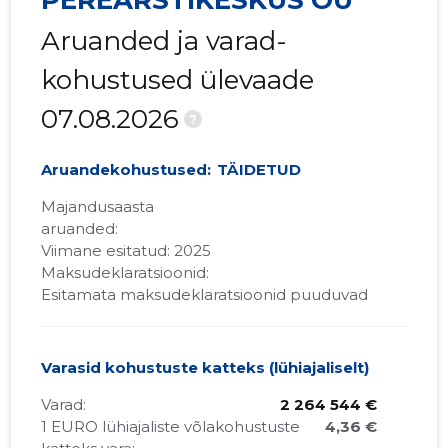
PEREARSTIKESKUS OÜ
Aruanded ja varad-
kohustused ülevaade
07.08.2026
?
Aruandekohustused:
TÄIDETUD
Majandusaasta
aruanded:
Viimane esitatud: 2025
Maksudeklaratsioonid:
Esitamata maksudeklaratsioonid puuduvad
Varasid kohustuste katteks (lühiajaliselt)
Varad:
2 264 544 €
1 EURO lühiajaliste võlakohustuste
4,36 €