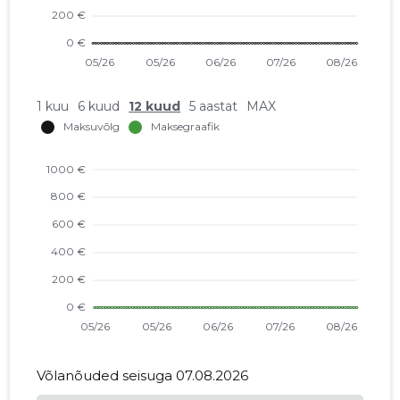
1 kuu
6 kuud
12 kuud
5 aastat
MAX
Võlanõuded seisuga 07.08.2026