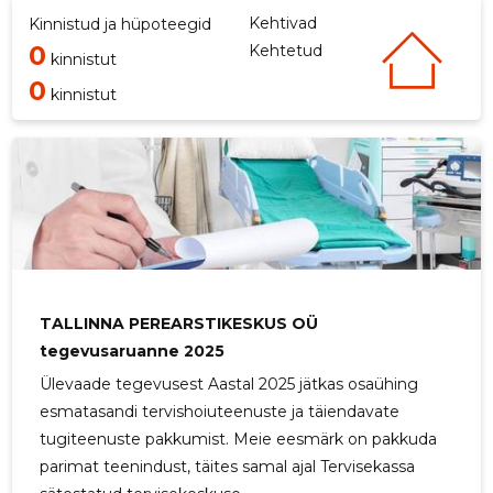
Kehtivad
Kinnistud ja hüpoteegid
0
Kehtetud
kinnistut
0
kinnistut
TALLINNA PEREARSTIKESKUS OÜ
tegevusaruanne 2025
Ülevaade tegevusest Aastal 2025 jätkas osaühing
esmatasandi tervishoiuteenuste ja täiendavate
tugiteenuste pakkumist. Meie eesmärk on pakkuda
parimat teenindust, täites samal ajal Tervisekassa