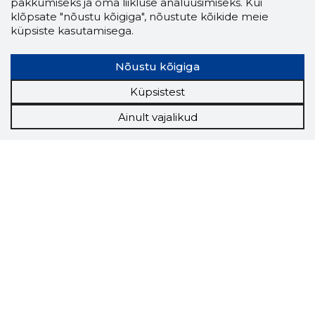
pakkumiseks ja oma liikluse analüüsimiseks. Kui
klõpsate "nõustu kõigiga", nõustute kõikide meie
küpsiste kasutamisega.
Nõustu kõigiga
Küpsistest
Ainult vajalikud
Storybook