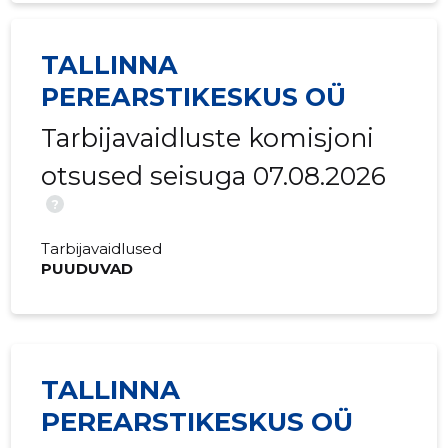
2016 I
104 304 €
109 307 
2015 IV
201 261 €
98 919 €
TALLINNA
2015 III
224 995 €
110 404 €
PEREARSTIKESKUS OÜ
2015 II
182 655 €
89 567 €
Tarbijavaidluste komisjoni
otsused seisuga 07.08.2026
2015 I
155 290 €
75 731 €
?
Tarbijavaidlused
PUUDUVAD
TALLINNA
PEREARSTIKESKUS OÜ