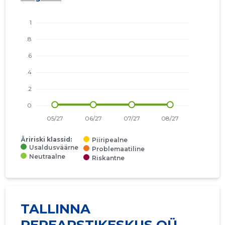
Äririski klassid:
Piiripealne
Usaldusväärne
Problemaatiline
Neutraalne
Riskantne
TALLINNA