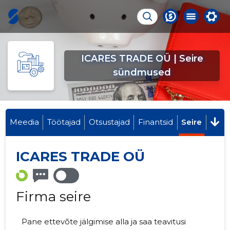
ICARES TRADE OÜ | Seire
sündmused
Meedia
Töötajad
Otsustajad
Finantsid
Seire
ICARES TRADE OÜ
Firma seire
Pane ettevõte jälgimise alla ja saa teavitusi