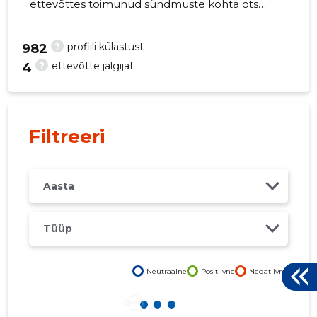
ettevõttes toimunud sündmuste kohta otse
oma mobiili, veebi või emailile. Õiged otsused
õigel ajal!
?
profiili külastust
982
?
ettevõtte jälgijat
4
Filtreeri
Aasta
Tüüp
Neutraalne
Positiivne
Negatiivne