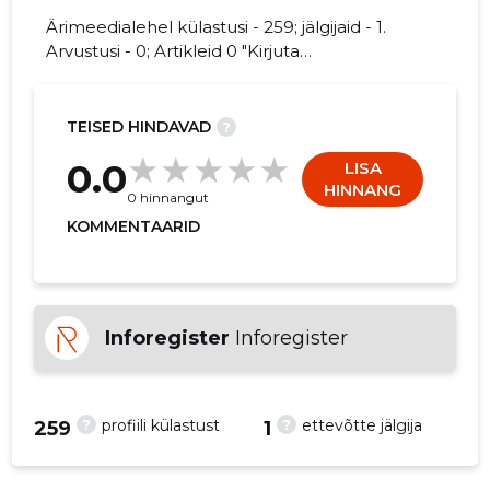
Ärimeedialehel külastusi - 259; jälgijaid - 1.
Arvustusi - 0; Artikleid 0 "Kirjuta
TAKHIRDZHON ABDUKARIMOV FIE kohta
arvamuslugu!"
2
TEISED HINDAVAD
?
0.0
LISA
HINNANG
0 hinnangut
KOMMENTAARID
Inforegister
Inforegister
?
?
profiili külastust
ettevõtte jälgija
259
1