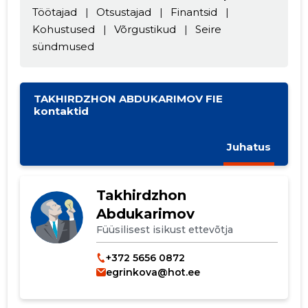
Töötajad
|
Otsustajad
|
Finantsid
|
Kohustused
|
Võrgustikud
|
Seire
sündmused
Muuda pildi
TAKHIRDZHON ABDUKARIMOV FIE
kontaktid
kirjeldust
Juhatus
Takhirdzhon
Abdukarimov
Füüsilisest isikust ettevõtja
+372 5656 0872
egrinkova@hot.ee
MUUDA