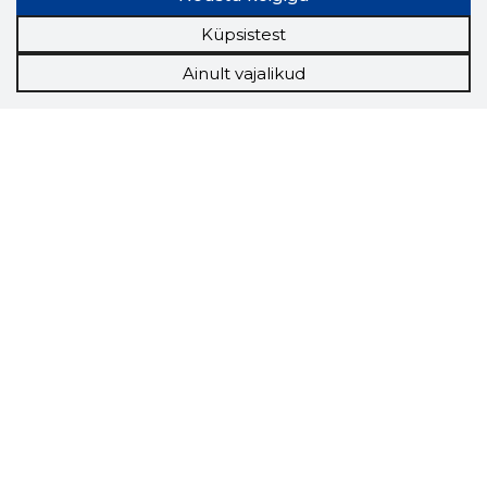
Küpsistest
Ainult vajalikud
Storybook
Chrome laiendus
Storybooki laiendus ütleb Sulle, mis firma
veebilehel Sa parajasti viibid ja kui usaldusväärne
see firma täna on.
LAADI LAIENDUS ALLA