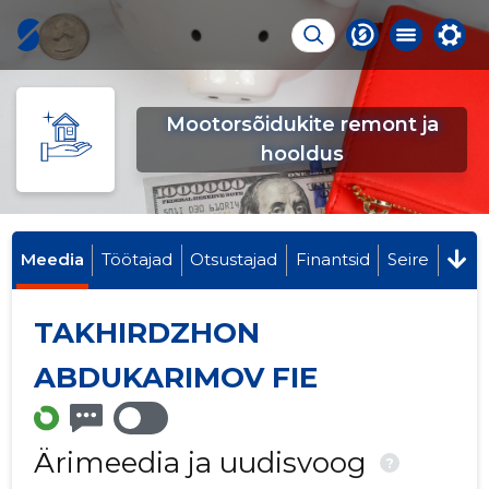
Mootorsõidukite remont ja
hooldus
Meedia
Töötajad
Otsustajad
Finantsid
Seire
TAKHIRDZHON
ABDUKARIMOV FIE
Ärimeedia ja uudisvoog
?