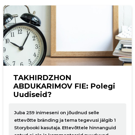
p
TAKHIRDZHON
ABDUKARIMOV FIE: Polegi
Uudiseid?
Juba 259 inimeseni on jõudnud selle
ettevõtte bränding ja tema tegevusi jälgib 1
Storybooki kasutaja. Ettevõttele hinnanguid