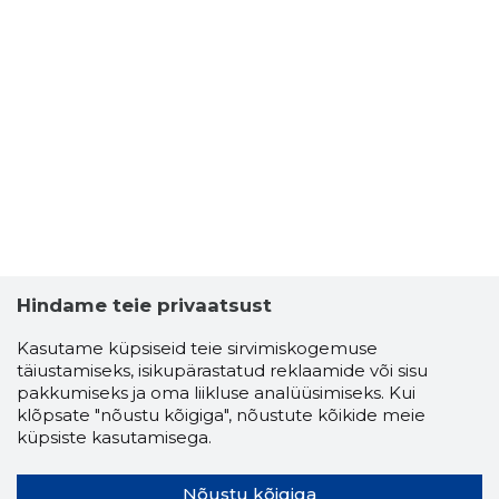
Hindame teie privaatsust
Kasutame küpsiseid teie sirvimiskogemuse
täiustamiseks, isikupärastatud reklaamide või sisu
pakkumiseks ja oma liikluse analüüsimiseks. Kui
klõpsate "nõustu kõigiga", nõustute kõikide meie
küpsiste kasutamisega.
Nõustu kõigiga