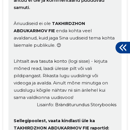
antud ei ole ja kommentaarid puuduvad
samuti.
Äriuudiseid ei ole
TAKHIRDZHON
enda kohta veel
ABDUKARIMOV FIE
avaldanud, kuid jaga Sina uudiseid tema kohta
laiemale publikule. 😊
Lihtsalt
ava tasuta konto
(logi sisse) - kirjuta
mõned read, laadi ülesse pilt või vali
pildipangast. Rikasta lugu uudislingi või
videoga ja avalda. Ainult mõne minutiga on
uudislugu kõigile nähtav nii siin ärilehel kui
sama valdkonna uudisvoos!
Lisainfo:
Bränditurundus Storybookis
Sellegipoolest, vaata kindlasti üle ka
TAKHIRDZHON ABDUKARIMOV FIE raportid: