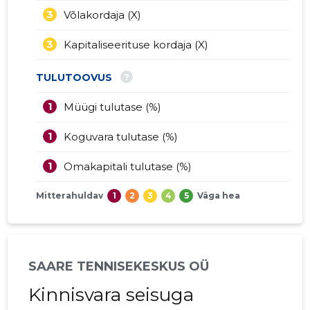
3
Võlakordaja (X)
3
Kapitaliseerituse kordaja (X)
?
TULUTOOVUS
1
Müügi tulutase (%)
1
Koguvara tulutase (%)
1
Omakapitali tulutase (%)
Mitterahuldav
1
2
3
4
5
Väga hea
SAARE TENNISEKESKUS OÜ
Kinnisvara seisuga