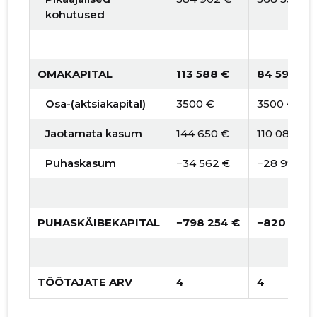
kohutused
OMAKAPITAL
113 588 €
84 597 €
Osa-(aktsiakapital)
3500 €
3500 €
Jaotamata kasum
144 650 €
110 088 €
Puhaskasum
−34 562 €
−28 991 €
PUHASKÄIBEKAPITAL
−798 254 €
−820 227 
TÖÖTAJATE ARV
4
4