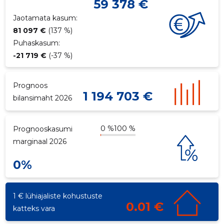
59 378 €
Jaotamata kasum:
81 097 €
(137 %)
Puhaskasum:
-21 719 €
(-37 %)
Prognoos
1 194 703 €
bilansimaht 2026
0 %
100 %
Prognooskasumi
marginaal 2026
0%
1 € lühiajaliste kohustuste
0.01 €
katteks vara