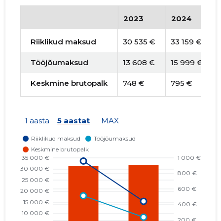
2023
2024
Riiklikud maksud
30 535 €
33 159 €
Tööjõumaksud
13 608 €
15 999 €
Keskmine brutopalk
748 €
795 €
1 aasta
5 aastat
MAX