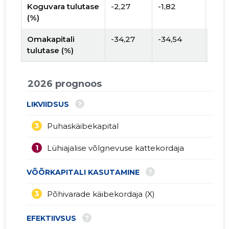
Koguvara tulutase
-2,27
-1,82
(%)
Omakapitali
-34,27
-34,54
tulutase (%)
2026 prognoos
?
LIKVIIDSUS
3
Puhaskäibekapital
1
Lühiajalise võlgnevuse kattekordaja
?
VÕÕRKAPITALI KASUTAMINE
3
Põhivarade käibekordaja (X)
?
EFEKTIIVSUS