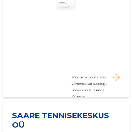
Võrgustik on nähtav
vähendatud seostega
Soovi korral laienda
lõimesid
SAARE TENNISEKESKUS
OÜ