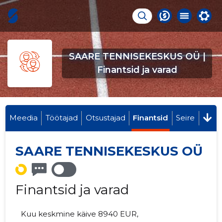
SAARE TENNISEKESKUS OÜ |
Finantsid ja varad
Meedia
Töötajad
Otsustajad
Finantsid
Seire
SAARE TENNISEKESKUS OÜ
Finantsid ja varad
Kuu keskmine käive 8940 EUR,