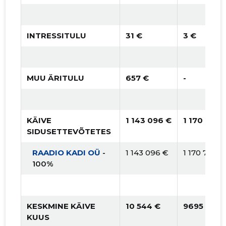
INTRESSITULU
31 €
3 €
MUU ÄRITULU
657 €
-
KÄIVE
1 143 096 €
1 170 743 
SIDUSETTEVÕTETES
RAADIO KADI OÜ
-
1 143 096 €
1 170 743 €
100%
KESKMINE KÄIVE
10 544 €
9695 €
KUUS