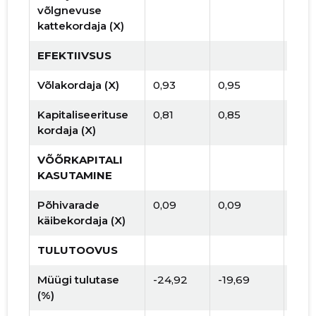
võlgnevuse
kattekordaja (X)
EFEKTIIVSUS
Võlakordaja (X)
0,93
0,95
Kapitaliseerituse
0,81
0,85
kordaja (X)
VÕÕRKAPITALI
KASUTAMINE
Põhivarade
0,09
0,09
käibekordaja (X)
TULUTOOVUS
Müügi tulutase
-24,92
-19,69
(%)