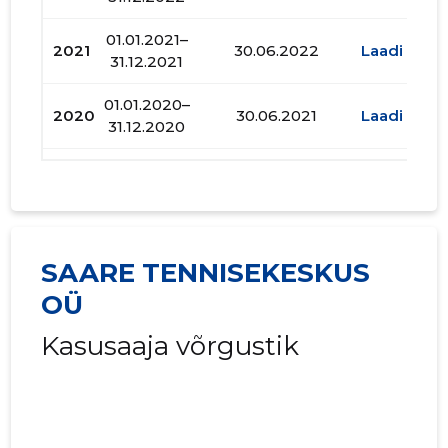
01.01.2021–
2021
30.06.2022
Laadi alla
31.12.2021
01.01.2020–
2020
30.06.2021
Laadi alla
31.12.2020
01.01.2019–
2019
23.10.2020
Laadi alla
31.12.2019
01.01.2018–
2018
25.06.2019
Laadi alla
31.12.2018
SAARE TENNISEKESKUS
OÜ
01.01.2017–
2017
28.06.2018
Laadi alla
31.12.2017
Kasusaaja võrgustik
01.01.2016–
2016
03.10.2017
Laadi alla
31.12.2016
01.01.2015–
2015
29.06.2016
Laadi alla