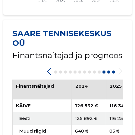
2015 I
* 26 448 €
* 6612 €
SAARE TENNISEKESKUS
OÜ
Finantsnäitajad ja prognoos
Finantsnäitajad
2024
2025
KÄIVE
126 532 €
116 343 €
Eesti
125 892 €
116 258 €
Muud riigid
640 €
85 €