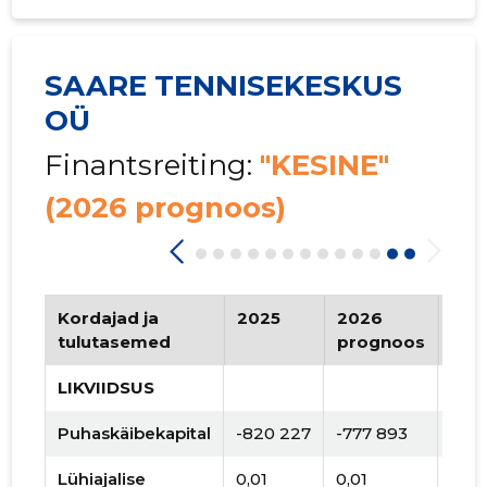
SAARE TENNISEKESKUS
OÜ
Finantsreiting:
"KESINE"
(2026 prognoos)
Kordajad ja
2025
2026
Tre
tulutasemed
prognoos
LIKVIIDSUS
Puhaskäibekapital
-820 227
-777 893
Lühiajalise
0,01
0,01