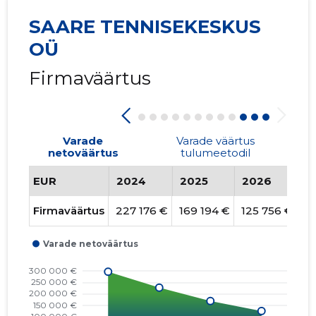
SAARE TENNISEKESKUS
OÜ
Firmaväärtus
Varade
Varade väärtus
netoväärtus
tulumeetodil
EUR
2024
2025
2026
T
Firmaväärtus
227 176 €
169 194 €
125 756 €