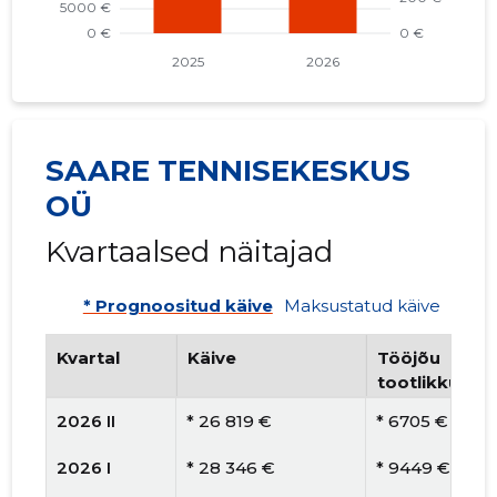
SAARE TENNISEKESKUS
OÜ
Kvartaalsed näitajad
* Prognoositud käive
Maksustatud käive
Kvartal
Käive
Tööjõu
tootlikkus
2026 II
* 26 819 €
* 6705 €
2026 I
* 28 346 €
* 9449 €