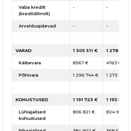
Vaba krediit
-
-
(krediidilimiit)
Arvelduspäevad
-
-
VARAD
1 305 311 €
1 278 117 
Käibevara
8567 €
4763 €
Põhivara
1 296 744 €
1 273 354 
KOHUSTUSED
1 191 723 €
1 193 520 
Lühiajalised
806 821 €
824 990 €
kohustused
Pikaajalised
384 902 €
368 530 €