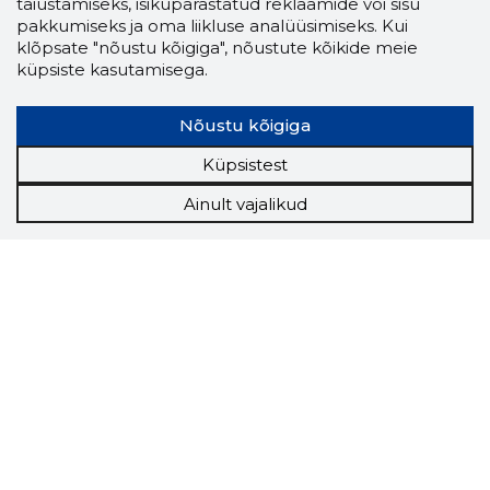
täiustamiseks, isikupärastatud reklaamide või sisu
pakkumiseks ja oma liikluse analüüsimiseks. Kui
klõpsate "nõustu kõigiga", nõustute kõikide meie
küpsiste kasutamisega.
Nõustu kõigiga
Küpsistest
Ainult vajalikud