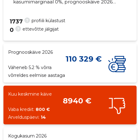
kasumimarginaal 0%, prognooskäive 2026
väheneb 5.2% võrra. Kinnisvara seisuga...
?
profiili külastust
1737
?
ettevõtte jälgijat
0
5
Prognooskäive 2026
110 329 €
Väheneb 5.2 % võrra
võrreldes eelmise aastaga
Kuu keskmine käive
8940 €
Vaba krediit:
800 €
Arvelduspäevi:
14
Kogukasum 2026