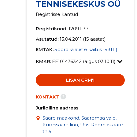
TENNISEKESKUS OÜ
Registrisse kantud
Registrikood:
12091137
Asutatud:
13.04.2011 (15 aastat)
EMTAK:
Spordirajatiste käitus (93111)
KMKR:
EE101476342 (algus 03.10.11)
LISAN CRM'I
?
KONTAKT
Juriidiline aadress
Saare maakond, Saaremaa vald,
Kuressaare linn, Uus-Roomassaare
tn 5