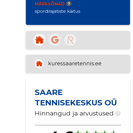
MÄRKSÕNAD
?
spordirajatiste käitus
kuressaaretennis.ee
SAARE
TENNISEKESKUS OÜ
Hinnangud ja arvustused
?