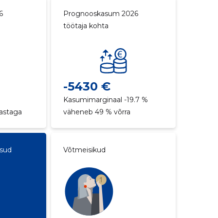
6
Prognooskasum 2026
töötaja kohta
-5430 €
Kasumimarginaal -19.7 %
aastaga
väheneb 49 % võrra
ksud
Võtmeisikud