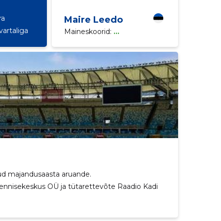
ra
Maire Leedo
vartaliga
Maineskoorid:
...
tud majandusaasta aruande.
nnisekeskus OÜ ja tütarettevõte Raadio Kadi