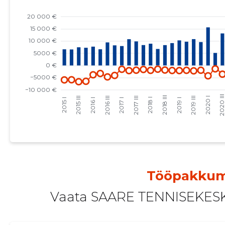
2022 II
2384 €
3
2022 I
2460 €
3
2021 IV
2271 €
3
2021 III
1884 €
2
2021 II
1688 €
1
2021 I
1861 €
2
2020 IV
1559 €
2
2020 III
1209 €
2
Tööpakkum
2020 II
205 €
2
Vaata SAARE TENNISEKESK
2020 I
2380 €
2