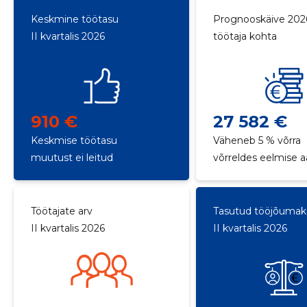
Keskmine töötasu
Prognooskäive 202
II kvartalis 2026
töötaja kohta
910 €
27 582 €
Keskmise töötasu
Väheneb 5 % võrra
muutust ei leitud
võrreldes eelmise 
Töötajate arv
Tasutud tööjõuma
II kvartalis 2026
II kvartalis 2026