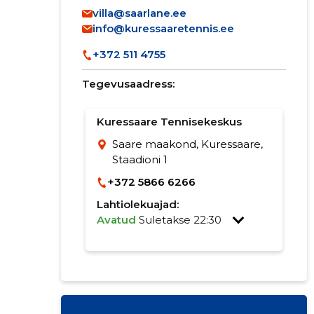
villa@saarlane.ee
info@kuressaaretennis.ee
+372 511 4755
Tegevusaadress:
Kuressaare Tennisekeskus
Saare maakond, Kuressaare,
Staadioni 1
+372 5866 6266
Lahtiolekuajad:
Avatud
Suletakse 22:30