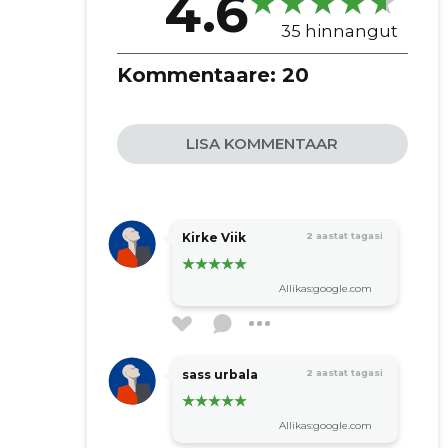
4.6
35 hinnangut
Kommentaare:
20
LISA KOMMENTAAR
Kirke Viik
2 aastat tagasi
Allikas:google.com
sass urbala
2 aastat tagasi
Allikas:google.com