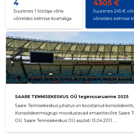
4
4305 €
Suurenes 1 töötaja võrra
Suurenes 245 € võr
võrreldes eelmise kvartaliga
võrreldes eelmise k
SAARE TENNISEKESKUS OÜ tegevusaruanne 2025
Saare Tennisekeskus juhatus on koostanud konsolideeri
Konsolideermisgrupi moodustavad emaettevõte Saare Te
OÜ. Saare Tennisekeskus OÜ asutati 13.04.2011. ...