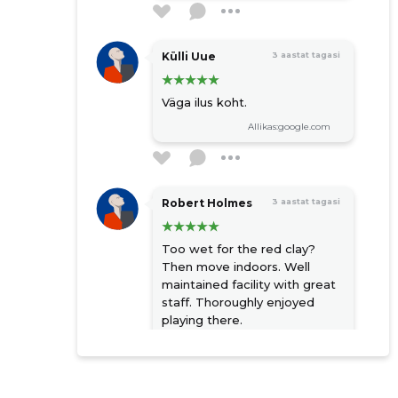
Külli Uue
3 aastat tagasi
Väga ilus koht.
Allikas:google.com
Robert Holmes
3 aastat tagasi
Too wet for the red clay?
Then move indoors. Well
maintained facility with great
staff. Thoroughly enjoyed
playing there.
Allikas:google.com