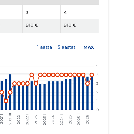
3
4
€
910 €
910 €
1 aasta
5 aastat
MAX