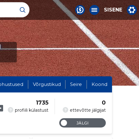
SISENE
d
ohustused
Võrgustikud
Seire
Koond
1735
0
?
?
profiili külastust
ettevõtte jälgijat
JÄLGI