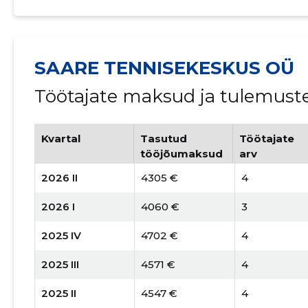
SAARE TENNISEKESKUS OÜ
Töötajate maksud ja tulemust
Kvartal
Tasutud
Töötajate
tööjõumaksud
arv
2026 II
4305 €
4
2026 I
4060 €
3
2025 IV
4702 €
4
2025 III
4571 €
4
2025 II
4547 €
4