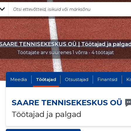
SAARE TENNISEKESKUS OÜ | Töötajad ja palga
Töötajate arv suurenes 1 võrra - 4 töötajat
Meedia
Töötajad
Otsustajad
Finantsid
K
SAARE TENNISEKESKUS OÜ
Töötajad ja palgad