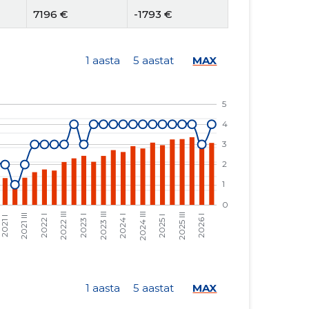
7196 €
-1793 €
8055 €
-2200 €
1 aasta
5 aastat
MAX
9170 €
-2505 €
7209 €
-1969 €
7199 €
-1966 €
8664 €
-2272 €
7293 €
-1912 €
6624 €
-1737 €
9388 €
-2461 €
6777 €
-337 €
1 aasta
5 aastat
MAX
10 403 €
-518 €