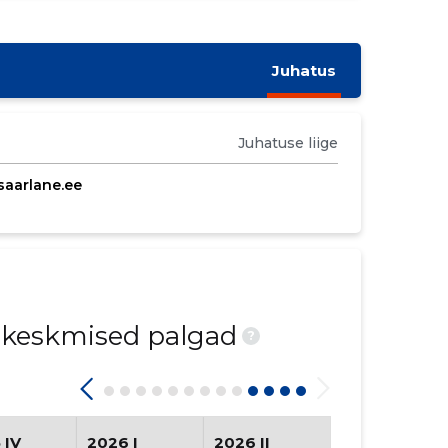
Juhatus
Juhatuse liige
saarlane.ee
d keskmised palgad
?
 IV
2026 I
2026 II