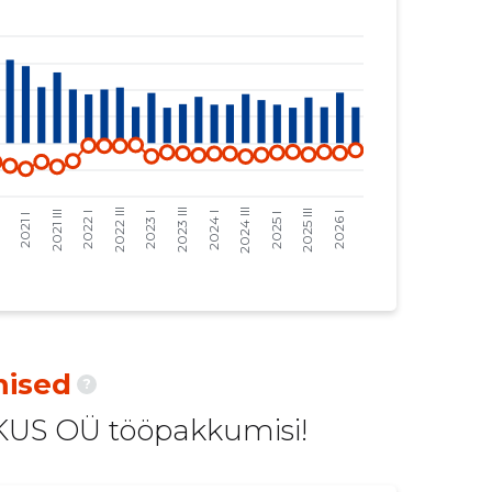
10 037 €
-499 €
9119 €
-454 €
10 045 €
-3353 €
13 231 €
-4417 €
10 478 €
-3498 €
14 407 €
-4810 €
15 590 €
-4237 €
13 104 €
-3561 €
ised
?
5117 €
-1390 €
US OÜ tööpakkumisi!
15 590 €
-4236 €