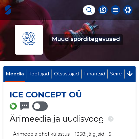
Muud sporditegevused
Meedia
Töötajad
Otsustajad
Finantsid
Seire
ICE CONCEPT OÜ
Ärimeedia ja uudisvoog
?
Ärimeedialehel külastusi - 1358; jälgijaid - 5.