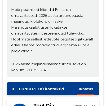
Meie peamised kliendid Eestis on
omavalitsused. 2025 aasta aruandeaasta
majanduslik olukord oli raske.
Majanduskaalutlustel lükatakse
omavalitsustes investeeringuid tulevikku.
Hoolimata sellest, ettevõte tegutseb jätkuvalt
edasi. Oleme motiveeritud järgnema uutele
projektidele.
2025 aasta majandusaasta tulemuseks on
kahjum 58 635 EUR.
ICE CONCEPT OÜ kontaktid
Juhatus
Raul Oja