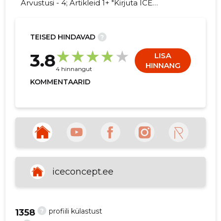
Arvustusi - 4; Artikleid 1+ "Kirjuta ICE
CONCEPT OÜ kohta arvamuslugu!"
TEISED HINDAVAD
?
4
3.8
LISA
HINNANG
4 hinnangut
KOMMENTAARID
iceconcept.ee
?
profiili külastust
1358