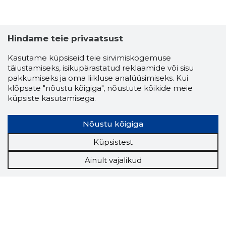
Hindame teie privaatsust
Kasutame küpsiseid teie sirvimiskogemuse
täiustamiseks, isikupärastatud reklaamide või sisu
pakkumiseks ja oma liikluse analüüsimiseks. Kui
klõpsate "nõustu kõigiga", nõustute kõikide meie
küpsiste kasutamisega.
Nõustu kõigiga
Küpsistest
Ainult vajalikud