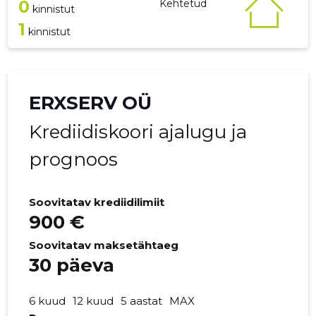
0
Kehtetud
kinnistut
1
kinnistut
ERXSERV OÜ
Krediidiskoori ajalugu ja
prognoos
Soovitatav krediidilimiit
900 €
Soovitatav maksetähtaeg
30 päeva
6 kuud
12 kuud
5 aastat
MAX