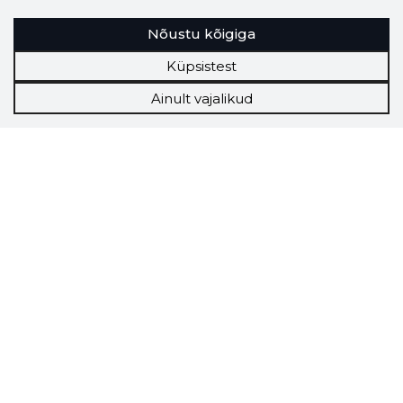
Nõustu kõigiga
Küpsistest
Ainult vajalikud
Storybook
Chrome laiendus