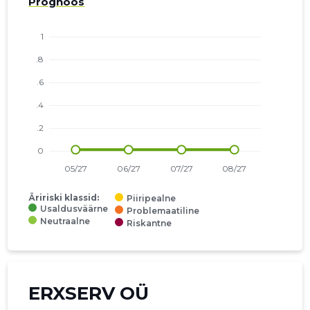
Prognoos
Äririski klassid:
Piiripealne
Usaldusväärne
Problemaatiline
Neutraalne
Riskantne
ERXSERV OÜ