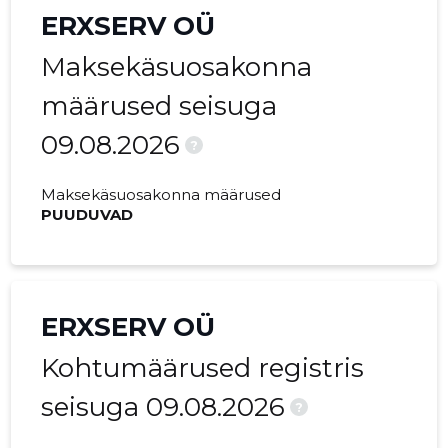
2020 IV
3162 €
538 €
ERXSERV OÜ
2020 III
7329 €
1083 €
Maksekäsuosakonna
2020 II
4518 €
635 €
määrused seisuga
09.08.2026
2020 I
930 €
-
?
2019 IV
5760 €
655 €
Maksekäsuosakonna määrused
PUUDUVAD
2019 III
6620 €
887 €
2019 II
6235 €
1088 €
2019 I
6232 €
979 €
ERXSERV OÜ
2018 IV
9793 €
1113 €
Kohtumäärused registris
2018 III
6998 €
1294 €
seisuga 09.08.2026
?
2018 II
5202 €
494 €