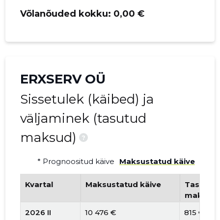
Võlanõuded kokku:
0,00 €
ERXSERV OÜ
Sissetulek (käibed) ja
väljaminek (tasutud
maksud)
?
* Prognoositud käive
Maksustatud käive
Kvartal
Maksustatud käive
Tasutud 
maksud
2026 II
10 476 €
815 €