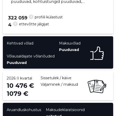
puuduvad, kohtuistungid puuduvad,
majandusaasta aruanded esitatud. Peamine
vastutav kõneisik, ergo@erxserv.ee, +372
?
profiili külastust
322 059
5232526
?
ettevõtte jälgijat
4
18
Kehtivad võlad
Maksuvõlad
Puuduvad
Võlausaldajate võlanõuded
Puuduvad
Sissetulek / käive
2026 II kvartal
10 476 €
Väljaminek / maksud
1079 €
Aruandluskohustus
Maksudeklaratsioonid