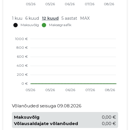
1 kuu
6 kuud
12 kuud
5 aastat
MAX
Võlanõuded seisuga 09.08.2026
Maksuvõlg
0,00 €
Võlausaldajate võlanõuded
0,00 €