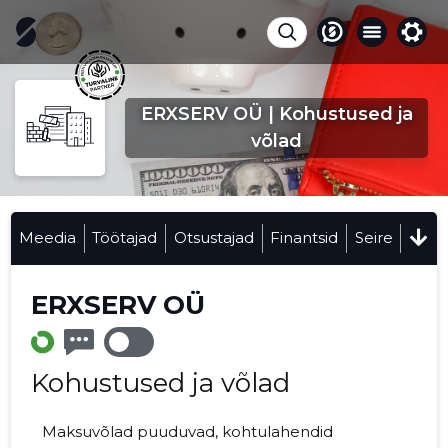
ERXSERV OÜ | Kohustused ja
võlad
Meedia
Töötajad
Otsustajad
Finantsid
Seire
ERXSERV OÜ
Kohustused ja võlad
Maksuvõlad puuduvad, kohtulahendid