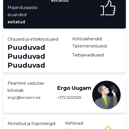
esitatud
Majandusaasta
p
aruanded
esitatud
Kohtulahendid:
Otsused ja ettekirjutused
Puuduvad
Täitemenetlused:
Puuduvad
Tarbijavaidlused:
Puuduvad
Peamine vastutav
Ergo Uugam
kõneisik
ergo@erxserv.ee
+372 5232526
Kehtivad
Kinnistud ja hüpoteegid