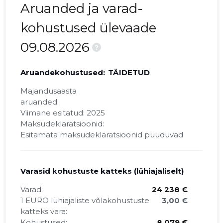
Aruanded ja varad-
kohustused ülevaade
09.08.2026
?
Aruandekohustused:
TÄIDETUD
Majandusaasta
aruanded:
Viimane esitatud: 2025
Maksudeklaratsioonid:
Esitamata maksudeklaratsioonid puuduvad
Varasid kohustuste katteks (lühiajaliselt)
Varad:
24 238 €
1 EURO lühiajaliste võlakohustuste
3,00 €
katteks vara:
Kohustused:
8 079 €