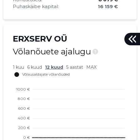
Puhaskäibe kapital:
16 159 €
ERXSERV OÜ
Võlanõuete ajalugu
?
1 kuu
6 kuud
12 kuud
5 aastat
MAX