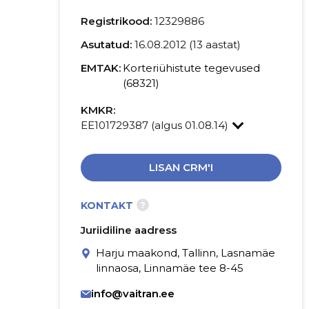
Registrikood:
12329886
Asutatud:
16.08.2012 (13 aastat)
EMTAK:
Korteriühistute tegevused
(68321)
KMKR:
EE101729387 (algus 01.08.14)
LISAN CRM'I
?
KONTAKT
Juriidiline aadress
Harju maakond, Tallinn, Lasnamäe
linnaosa, Linnamäe tee 8-45
info@vaitran.ee