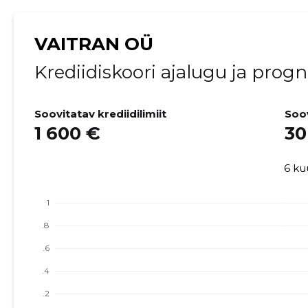
VAITRAN OÜ
Krediidiskoori ajalugu ja prog
Soovitatav krediidilimiit
Soo
1 600 €
30
6 ku