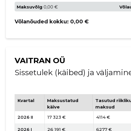
Maksuvõlg
0,00 €
Võla
Võlanõuded kokku:
0,00 €
VAITRAN OÜ
Sissetulek (käibed) ja väljami
Kvartal
Maksustatud
Tasutud riiklik
käive
maksud
2026 II
17 323 €
4114 €
2026 I
26 191 €
6277 €