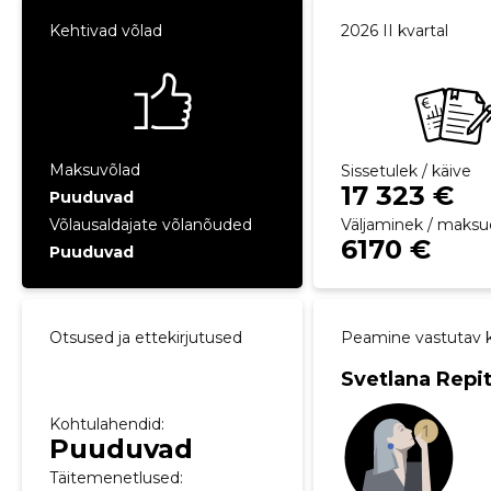
Kehtivad võlad
2026 II kvartal
Maksuvõlad
Sissetulek / käive
17 323 €
Puuduvad
Võlausaldajate võlanõuded
Väljaminek / maksu
6170 €
Puuduvad
Otsused ja ettekirjutused
Peamine vastutav k
Svetlana Repi
Kohtulahendid:
Puuduvad
Täitemenetlused: