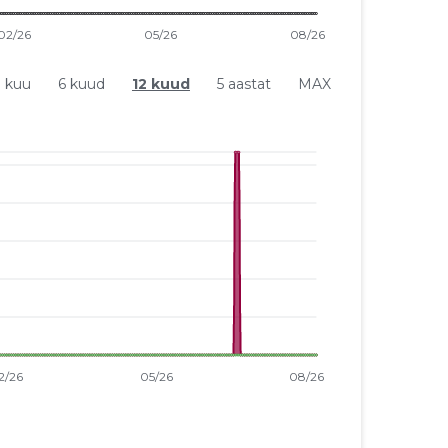
1 kuu
6 kuud
12 kuud
5 aastat
MAX