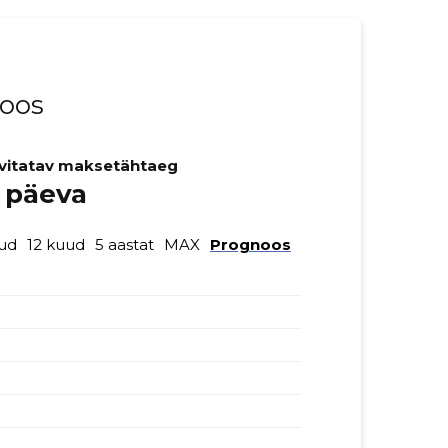
noos
vitatav maksetähtaeg
 päeva
ud
12 kuud
5 aastat
MAX
Prognoos