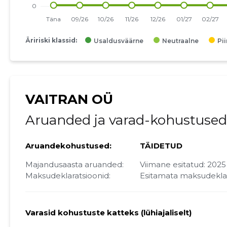
Äririski klassid:
Usaldusväärne
Neutraalne
Pi
VAITRAN OÜ
Aruanded ja varad-kohustused
Aruandekohustused:
TÄIDETUD
Majandusaasta aruanded:
Viimane esitatud: 2025
Maksudeklaratsioonid:
Esitamata maksudekla
Varasid kohustuste katteks (lühiajaliselt)