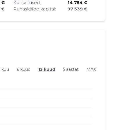
 €
Kohustused:
14 754 €
1 €
Puhaskäibe kapital:
97 539 €
1 kuu
6 kuud
12 kuud
5 aastat
MAX