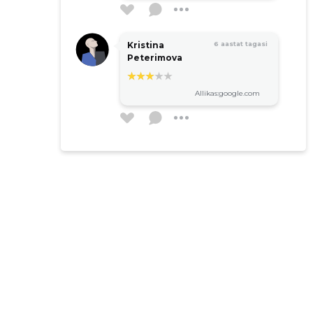
Kristina
6 aastat tagasi
Peterimova
Allikas:google.com