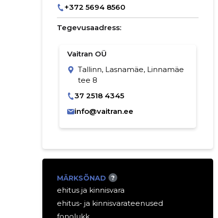
+372 5694 8560
Tegevusaadress:
Vaitran OÜ
Tallinn, Lasnamäe, Linnamäe
tee 8
37 2518 4345
info@vaitran.ee
MÄRKSÕNAD
?
ehitus ja kinnisvara
ehitus- ja kinnisvarateenused
fonolukk