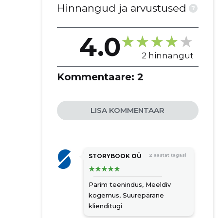
rutiinsed ülevaatused
Hinnangud ja arvustused
?
remonditeenused
süsteemi uuendused
4.0
hädaabi reageerimine
2 hinnangut
fonolukud
projektijuhtimine
Kommentaare:
2
arendustööd
abiteenused
fonolukk
LISA KOMMENTAAR
korteriühistute tegevused
STORYBOOK OÜ
2 aastat tagasi
Parim teenindus,
Meeldiv
kogemus,
Suurepärane
klienditugi