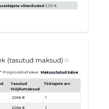
usaldajate võlanõuded
0,00 €
nek (tasutud maksud)
?
* Prognoositud käive
Maksustatud käive
ud
Tasutud
Töötajate arv
tööjõumaksud
2056 €
1
2056 €
1