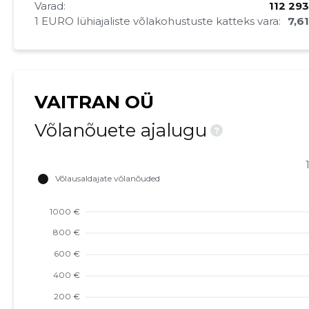
Varad:
112 293
1 EURO lühiajaliste võlakohustuste katteks vara:
7,6
VAITRAN OÜ
Võlanõuete ajalugu
?