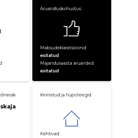
Aruandluskohustus
Maksudeklaratsioonid
esitatud
d
Majandusaasta aruanded
esitatud
õneisik
Kinnistud ja hüpoteegid
tskaja
Kehtivad