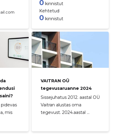
0
kinnistut
Kehtetud
ail.com
0
kinnistut
ida
VAITRAN OÜ
endusi
tegevusaruanne 2024
saini?
Sissejuhatus 2012. aastal OÜ
 pidevas
Vaitran alustas oma
a, mis
tegevust. 2024.aastal ...