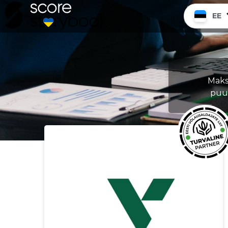
EE
Maks
puud