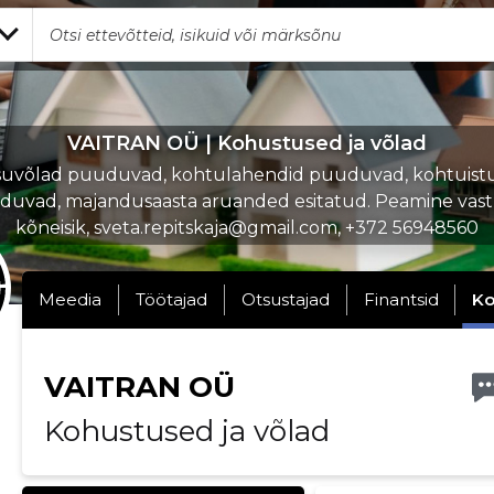
VAITRAN OÜ | Kohustused ja võlad
uvõlad puuduvad, kohtulahendid puuduvad, kohtuist
uvad, majandusaasta aruanded esitatud. Peamine vas
kõneisik, sveta.repitskaja@gmail.com, +372 56948560
Meedia
Töötajad
Otsustajad
Finantsid
Ko
VAITRAN OÜ
Kohustused ja võlad