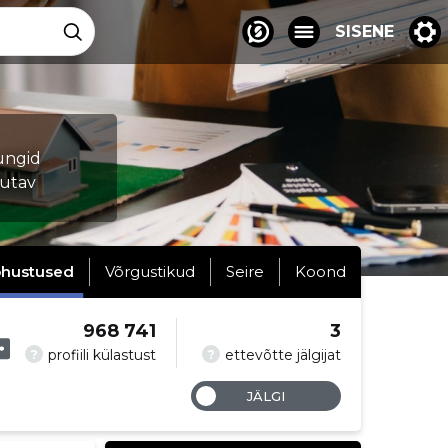
SISENE
ungid
tutav
hustused
Võrgustikud
Seire
Koond
968 741
3
?
?
profiili külastust
ettevõtte jälgijat
JÄLGI