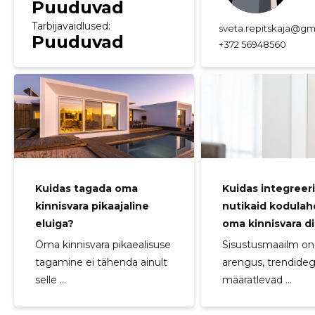
Puuduvad
Tarbijavaidlused:
sveta.repitskaja@gm
Puuduvad
+372 56948560
Kuidas tagada oma
Kuidas integreer
kinnisvara pikaajaline
nutikaid kodulah
eluiga?
oma kinnisvara di
Oma kinnisvara pikaealisuse
Sisustusmaailm on
tagamine ei tähenda ainult
arengus, trendideg
selle ...
määratlevad ...