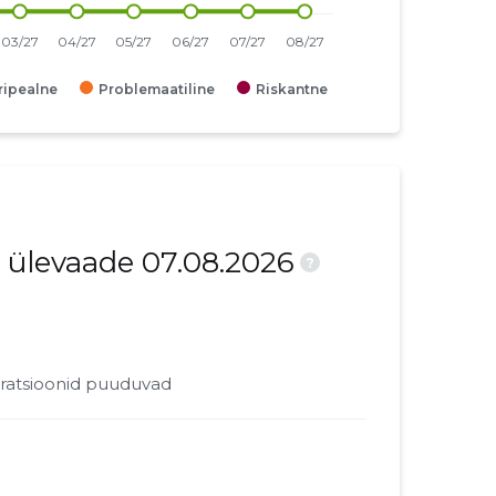
iripealne
Problemaatiline
Riskantne
 ülevaade 07.08.2026
?
ratsioonid puuduvad