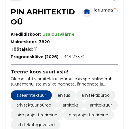
PIN ARHITEKTID
Harjumaa
OÜ
Krediidiskoor:
Usaldusväärne
Maineskoor:
3820
Töötajaid:
11
Prognooskäive (2026):
1 344 273 €
Teeme koos suuri asju!
Oleme juhtiv arhitektuuribüroo, mis spetsialiseerub
suuremahuliste avalike hoonete, ärihoonete ja
kodude projekteerimisele ning ehitusprojekti
juhtimisele alates aastast 2011.
sisearhitektuur
ehitus
arhitektibüroo
arhitektuuribüroo
arhitekt
arhitektuur
bim projekteerimine
peaprojekteerimine
arhitektitegevused