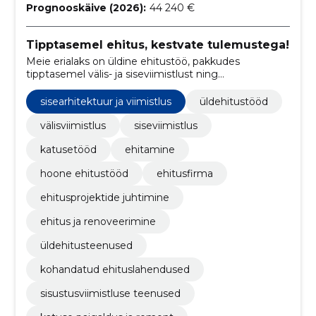
Prognooskäive (2026):
44 240 €
Tipptasemel ehitus, kestvate tulemustega!
Meie erialaks on üldine ehitustöö, pakkudes
tipptasemel välis- ja siseviimistlust ning
katusepaigaldusteenuseid.
sisearhitektuur ja viimistlus
üldehitustööd
välisviimistlus
siseviimistlus
katusetööd
ehitamine
hoone ehitustööd
ehitusfirma
ehitusprojektide juhtimine
ehitus ja renoveerimine
üldehitusteenused
kohandatud ehituslahendused
sisustusviimistluse teenused