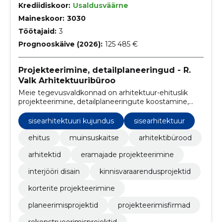
Krediidiskoor:
Usaldusväärne
Maineskoor:
3030
Töötajaid:
3
Prognooskäive (2026):
125 485 €
Projekteerimine, detailplaneeringud - R.
Valk Arhitektuuribüroo
Meie tegevusvaldkonnad on arhitektuur-ehituslik
projekteerimine, detailplaneeringute koostamine,
sisearhitektuursed projektid. Tule konsultatsioonile!
sisearhitektuuri kujundus
sisearhitektuur
ehitus
muinsuskaitse
arhitektibürood
arhitektid
eramajade projekteerimine
interjööri disain
kinnisvaraarendusprojektid
korterite projekteerimine
planeerimisprojektid
projekteerimisfirmad
rekonstrueerimisprojektid