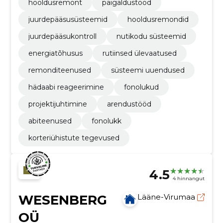
hooldusremont
paigaldustööd
juurdepääsusüsteemid
hooldusremondid
juurdepääsukontroll
nutikodu süsteemid
energiatõhusus
rutiinsed ülevaatused
remonditeenused
süsteemi uuendused
hädaabi reageerimine
fonolukud
projektijuhtimine
arendustööd
abiteenused
fonolukk
korteriühistute tegevused
4.5
4 hinnangut
WESENBERG
Lääne-Virumaa
OÜ