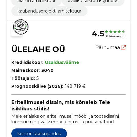
elamu arhitektuur
avaliku sektori kujundus
kaubandusprojekti arhitektuur
4.5
6 hinnangut
ÜLELAHE OÜ
Pärnumaa
Krediidiskoor:
Usaldusväärne
Maineskoor:
3040
Töötajaid:
5
Prognooskäive (2026):
148 719 €
Eritellimusel disain, mis kõneleb Teie
isiklikus stiilis!
Meie erialaks on eritellimusel mööbli ja tootedisaini
loomine ning väiksemad ehitus- ja puusepatööd.
kontori sisekujundus