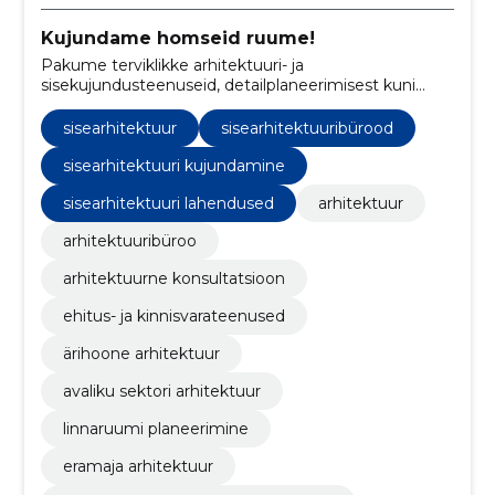
Kujundame homseid ruume!
Pakume terviklikke arhitektuuri- ja
sisekujundusteenuseid, detailplaneerimisest kuni
projekti täieliku teostuseni.
sisearhitektuur
sisearhitektuuribürood
sisearhitektuuri kujundamine
sisearhitektuuri lahendused
arhitektuur
arhitektuuribüroo
arhitektuurne konsultatsioon
ehitus- ja kinnisvarateenused
ärihoone arhitektuur
avaliku sektori arhitektuur
linnaruumi planeerimine
eramaja arhitektuur