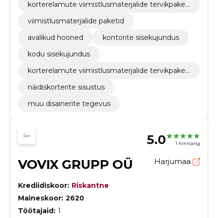
korterelamute viimistlusmaterjalide tervikpaketi
d
viimistlusmaterjalide paketid
avalikud hooned
kontorite sisekujundus
kodu sisekujundus
korterelamute viimistlusmaterjalide tervikpaket
t
näidiskorterite sisustus
muu disainerite tegevus
5.0
1 hinnang
VOVIX GRUPP OÜ
Harjumaa
Krediidiskoor:
Riskantne
Maineskoor:
2620
Töötajaid:
1