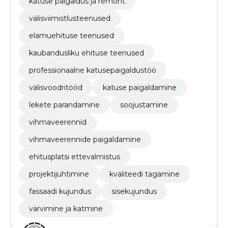
katuse paigaldus ja remont
välisviimistlusteenused
elamuehituse teenused
kaubandusliku ehituse teenused
professionaalne katusepaigaldustöö
välisvoodritööd
katuse paigaldamine
lekete parandamine
soojustamine
vihmaveerennid
vihmaveerennide paigaldamine
ehitusplatsi ettevalmistus
projektijuhtimine
kvaliteedi tagamine
fassaadi kujundus
sisekujundus
värvimine ja katmine