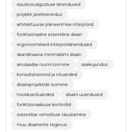
sisustusvalgustuse lahendused
projekti järelteenindus
arhitektuurse planeerimise interjöörid
funktsionaalne esteetiline disain
ergonoomilised interjöörilahendused
skandinaavia minimalismi disain
ainulaadse ruumi loomine
sisekujundus
konsultatsioonid ja nõuanded
disainiprojektide loomine
hooldusnõuanded
disaini uuendused
funktsionaalsuse kontrollid
esteetilise viimistluse täiustamine
muu disainerite tegevus