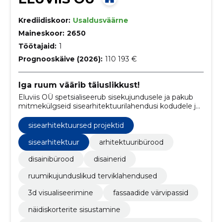
Krediidiskoor:
Usaldusväärne
Maineskoor:
2650
Töötajaid:
1
Prognooskäive (2026):
110 193 €
Iga ruum väärib täiuslikkust!
Eluviis OÜ spetsialiseerub sisekujundusele ja pakub
mitmekülgseid sisearhitektuurilahendusi kodudele ja
avalikele hoonetele.
sisearhitektuursed projektid
sisearhitektuur
arhitektuuribürood
disainibürood
disainerid
ruumikujunduslikud terviklahendused
3d visualiseerimine
fassaadide värvipassid
näidiskorterite sisustamine