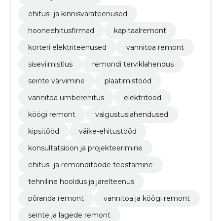
ehitus- ja kinnisvarateenused
hooneehitusfirmad
kapitaalremont
korteri elektriteenused
vannitoa remont
siseviimistlus
remondi terviklahendus
seinte värvimine
plaatimistööd
vannitoa ümberehitus
elektritööd
köögi remont
valgustuslahendused
kipsitööd
väike-ehitustööd
konsultatsioon ja projekteerimine
ehitus- ja remonditööde teostamine
tehniline hooldus ja järelteenus
põranda remont
vannitoa ja köögi remont
seinte ja lagede remont