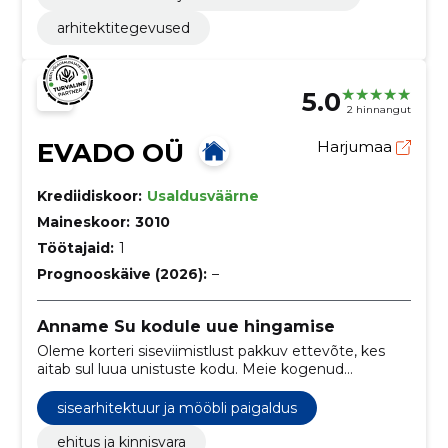
arhitektitegevused
5.0
2 hinnangut
EVADO OÜ
Harjumaa
Krediidiskoor:
Usaldusväärne
Maineskoor:
3010
Töötajaid:
1
Prognooskäive (2026):
–
Anname Su kodule uue hingamise
Oleme korteri siseviimistlust pakkuv ettevõte, kes
aitab sul luua unistuste kodu. Meie kogenud
meeskond aitab sul muuta oma korteri täielikult
uueks ja kaasaegseks elamispinnaks.
sisearhitektuur ja mööbli paigaldus
ehitus ja kinnisvara