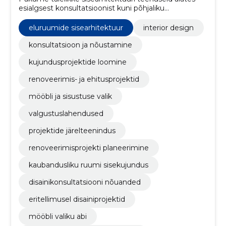
esialgsest konsultatsioonist kuni põhjaliku
järelteeninduseni.
eluruumide sisearhitektuur
interior design
konsultatsioon ja nõustamine
kujundusprojektide loomine
renoveerimis- ja ehitusprojektid
mööbli ja sisustuse valik
valgustuslahendused
projektide järelteenindus
renoveerimisprojekti planeerimine
kaubandusliku ruumi sisekujundus
disainikonsultatsiooni nõuanded
eritellimusel disainiprojektid
mööbli valiku abi