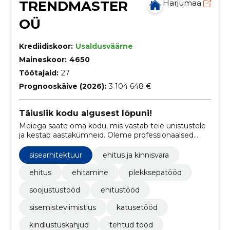
TRENDMASTER
Harjumaa
OÜ
Krediidiskoor:
Usaldusväärne
Maineskoor:
4650
Töötajaid:
27
Prognooskäive (2026):
3 104 648 €
Täiuslik kodu algusest lõpuni!
Meiega saate oma kodu, mis vastab teie unistustele
ja kestab aastakümneid. Oleme professionaalsed
ehitajad, katusepaigaldajad ja siseviimistlusega
spetsialistid, kes saavad hakkama ka kõige
sisearhitektuur
ehitus ja kinnisvara
keerukamate projektidega.
ehitus
ehitamine
plekksepatööd
soojustustööd
ehitustööd
sisemisteviimistlus
katusetööd
kindlustuskahjud
tehtud tööd