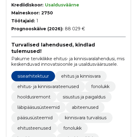
Krediidiskoor:
Usaldusväärne
Maineskoor:
2750
Töötajaid:
1
Prognooskäive (2026):
88 029 €
Turvalised lahendused, kindlad
tulemused!
Pakume terviklikke ehitus- ja kinnisvaralahendusi, mis
keskenduvad innovatsioonile ja usaldusväärsusele.
sisearhitektuur
ehitus ja kinnisvara
ehitus- ja kinnisvarateenused
fonolukk
hooldusremont
sisustus ja paigaldus
läbipääsusüsteemid
abiteenused
pääsusüsteemid
kinnisvara turvalisus
ehitusteenused
fonolukk