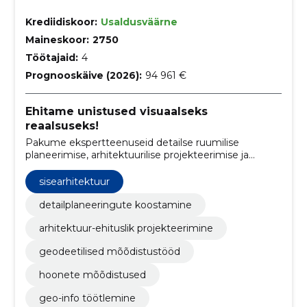
Krediidiskoor:
Usaldusväärne
Maineskoor:
2750
Töötajaid:
4
Prognooskäive (2026):
94 961 €
Ehitame unistused visuaalseks
reaalsuseks!
Pakume ekspertteenuseid detailse ruumilise
planeerimise, arhitektuurilise projekteerimise ja
geodeetilise mõõdistamise alal.
sisearhitektuur
detailplaneeringute koostamine
arhitektuur-ehituslik projekteerimine
geodeetilised mõõdistustööd
hoonete mõõdistused
geo-info töötlemine