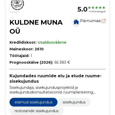
5.0
4 hinnangut
KULDNE MUNA
Pärnumaa
OÜ
Krediidiskoor:
Usaldusväärne
Maineskoor:
2610
Töötajaid:
1
Prognooskäive (2026):
66 383 €
Kujundades ruumide elu ja elude ruume-
sisekujundus
Sisekujundaja, sisekujundusprojektid ja
sisekujunduskonsultatsioonid, ruumiplaneering,
ruumikujundus, sisearhitektuuri täislahendused,
mööbli kujundamine
eramud sisekujundus
sisekujundus
restoranide sisekujundus