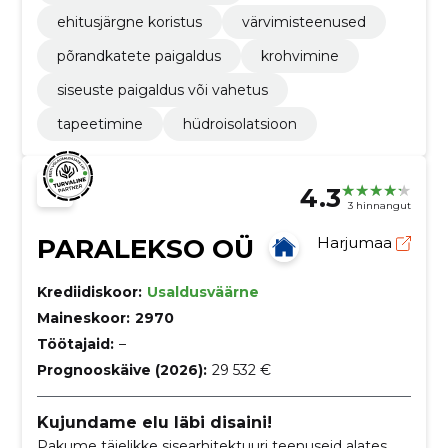
ehitusjärgne koristus
värvimisteenused
põrandkatete paigaldus
krohvimine
siseuste paigaldus või vahetus
tapeetimine
hüdroisolatsioon
4.3
3 hinnangut
PARALEKSO OÜ
Harjumaa
Krediidiskoor:
Usaldusväärne
Maineskoor:
2970
Töötajaid:
–
Prognooskäive (2026):
29 532 €
Kujundame elu läbi disaini!
Pakume täielikke sisearhitektuuri teenuseid alates