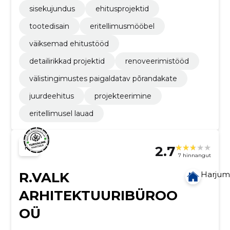
sisekujundus
ehitusprojektid
tootedisain
eritellimusmööbel
väiksemad ehitustööd
detailirikkad projektid
renoveerimistööd
välistingimustes paigaldatav põrandakate
juurdeehitus
projekteerimine
eritellimusel lauad
2.7
7 hinnangut
R.VALK
Harju
ARHITEKTUURIBÜROO
OÜ