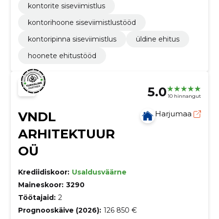
kontorite siseviimistlus
kontorihoone siseviimistlustööd
kontoripinna siseviimistlus
üldine ehitus
hoonete ehitustööd
5.0
10 hinnangut
VNDL
Harjumaa
ARHITEKTUUR
OÜ
Krediidiskoor:
Usaldusväärne
Maineskoor:
3290
Töötajaid:
2
Prognooskäive (2026):
126 850 €