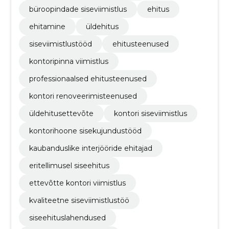
büroopindade siseviimistlus
ehitus
ehitamine
üldehitus
siseviimistlustööd
ehitusteenused
kontoripinna viimistlus
professionaalsed ehitusteenused
kontori renoveerimisteenused
üldehitusettevõte
kontori siseviimistlus
kontorihoone sisekujundustööd
kaubanduslike interjööride ehitajad
eritellimusel siseehitus
ettevõtte kontori viimistlus
kvaliteetne siseviimistlustöö
siseehituslahendused