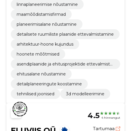
linnaplaneerimise nõustamine
maamõõdistamisfirmad
planeerimisalane nõustamine
detailsete ruumiliste plaanide ettevalmistamine
arhitektuur-hoone kujundus
hoonete mõõtmised
asendiplaanide ja ehitusprojektide ettevalmista
mine
ehitusalane nõustamine
detailplaneeringute koostamine
tehnilised joonised
3d modelleerimine
4.5
4 hinnangut
ELUVIIS OÜ
Tartumaa