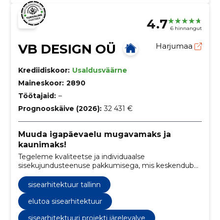
4.7
6 hinnangut
VB DESIGN OÜ
Harjumaa
Krediidiskoor:
Usaldusväärne
Maineskoor:
2890
Töötajaid:
–
Prognooskäive (2026):
32 431 €
Muuda igapäevaelu mugavamaks ja
kaunimaks!
Tegeleme kvaliteetse ja individuaalse
sisekujundusteenuse pakkumisega, mis keskendub
klientide isikupära ja vajaduste esiletõstmisele.
sisearhitektuur tallinn
elutoa sisearhitektuur
sisearhitektuuri projekti järelevalve