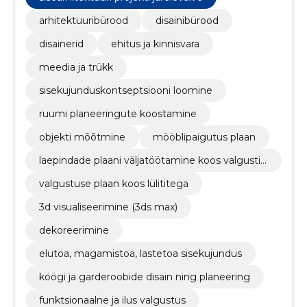
arhitektuuribürood
disainibürood
disainerid
ehitus ja kinnisvara
meedia ja trükk
sisekujunduskontseptsiooni loomine
ruumi planeeringute koostamine
objekti mõõtmine
mööblipaigutus plaan
laepindade plaani väljatöötamine koos valgustit
e paiknemisega
valgustuse plaan koos lülititega
3d visualiseerimine (3ds max)
dekoreerimine
elutoa, magamistoa, lastetoa sisekujundus
köögi ja garderoobide disain ning planeering
funktsionaalne ja ilus valgustus