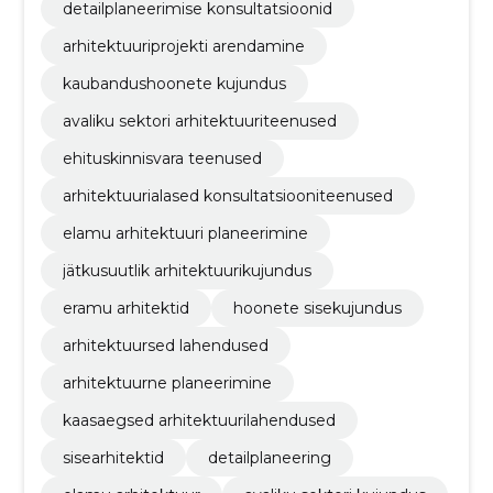
detailplaneerimise konsultatsioonid
arhitektuuriprojekti arendamine
kaubandushoonete kujundus
avaliku sektori arhitektuuriteenused
ehituskinnisvara teenused
arhitektuurialased konsultatsiooniteenused
elamu arhitektuuri planeerimine
jätkusuutlik arhitektuurikujundus
eramu arhitektid
hoonete sisekujundus
arhitektuursed lahendused
arhitektuurne planeerimine
kaasaegsed arhitektuurilahendused
sisearhitektid
detailplaneering