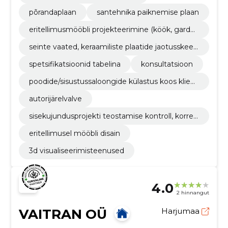
põrandaplaan
santehnika paiknemise plaan
eritellimusmööbli projekteerimine (köök, garder
oobid, lastetoa mööbel jne)
seinte vaated, keraamiliste plaatide jaotusskee
mid
spetsifikatsioonid tabelina
konsultatsioon
poodide/sisustussaloongide külastus koos klien
diga viimistlusmaterjälide, mööbli,
autorijärelvalve
sisekujundusprojekti teostamise kontroll, korrek
tivide tegemine,
eritellimusel mööbli disain
3d visualiseerimisteenused
4.0
2 hinnangut
VAITRAN OÜ
Harjumaa