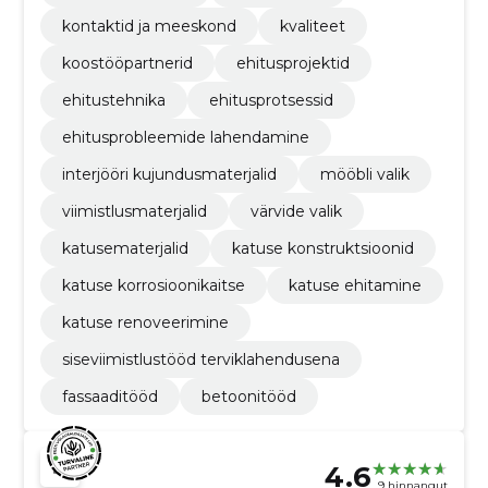
kontaktid ja meeskond
kvaliteet
koostööpartnerid
ehitusprojektid
ehitustehnika
ehitusprotsessid
ehitusprobleemide lahendamine
interjööri kujundusmaterjalid
mööbli valik
viimistlusmaterjalid
värvide valik
katusematerjalid
katuse konstruktsioonid
katuse korrosioonikaitse
katuse ehitamine
katuse renoveerimine
siseviimistlustööd terviklahendusena
fassaaditööd
betoonitööd
4.6
9 hinnangut