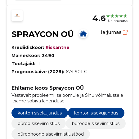
4.6
8 hinnangut
SPRAYCON OÜ
Harjumaa
Krediidiskoor:
Riskantne
Maineskoor:
3490
Töötajaid:
11
Prognooskäive (2026):
674 901 €
Ehitame koos Spraycon OÜ
Vastavalt probleemi iseloomule ja Sinu võimalustele
leiame sobiva lahenduse.
kontori sisekujundus
kontori sisekujundus
büroo siseviimistlus
büroode siseviimistlus
büroohoone siseviimistlustööd