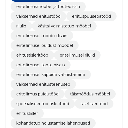
eritellimusmööbel ja tootedisain
väiksemad ehitustööd
ehituspuusepatööd
riiulid
käsitsi valmistatud mööbel
eritellimusel mööbli disain
eritellimusel puidust mööbel
ehitustisleritööd
eritellimusel riiulid
eritellimusel toote disain
eritellimusel kappide valmistamine
väiksemad ehitusteenused
eritellimus puidutööd
täismõõdus mööbel
spetsialiseeritud tisleritööd
sisetisleritööd
ehitustisler
kohandatud hoiustamise lahendused